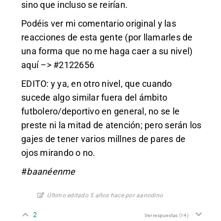
sino que incluso se reirían.
Podéis ver mi comentario original y las
reacciones de esta gente (por llamarles de
una forma que no me haga caer a su nivel)
aquí –>
#2122656
EDITO: y ya, en otro nivel, que cuando
sucede algo similar fuera del ámbito
futbolero/deportivo en general, no se le
preste ni la mitad de atención; pero serán los
gajes de tener varios millnes de pares de
ojos mirando o no.
#
baanéenme
Último editado 5 años hace por aanodino
2
Ver respuestas
(14)