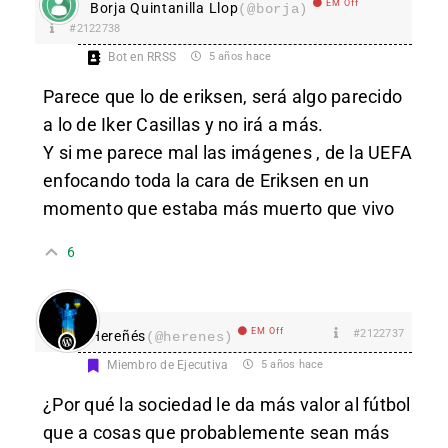
EM Off
Borja Quintanilla Llop
(@borja)
#2122738
Bot en RRSS
5 años hace
Parece que lo de eriksen, será algo parecido
a lo de Iker Casillas y no irá a más.
Y si me parece mal las imágenes , de la UEFA
enfocando toda la cara de Eriksen en un
momento que estaba más muerto que vivo
6
EM Off
#2122737
Hereñés
(@herenes)
Miembro de Ejecutiva
5 años hace
¿Por qué la sociedad le da más valor al fútbol
que a cosas que probablemente sean más