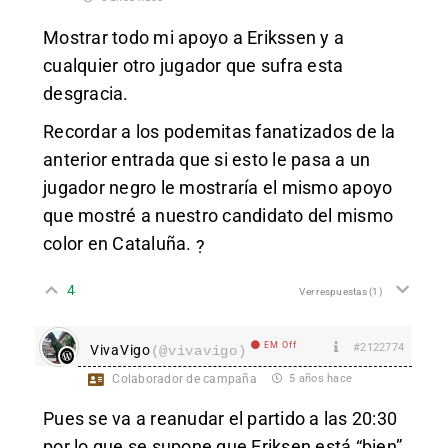
Mostrar todo mi apoyo a Erikssen y a
cualquier otro jugador que sufra esta
desgracia.
Recordar a los podemitas fanatizados de la
anterior entrada que si esto le pasa a un
jugador negro le mostraría el mismo apoyo
que mostré a nuestro candidato del mismo
color en Cataluña.
?
4
Ver respuestas
(1)
EM Off
#2122774
VivaVigo
(@vivavigo)
Colaborador de campaña
5 años hace
Pues se va a reanudar el partido a las 20:30
por lo que se supone que Eriksen está “bien”