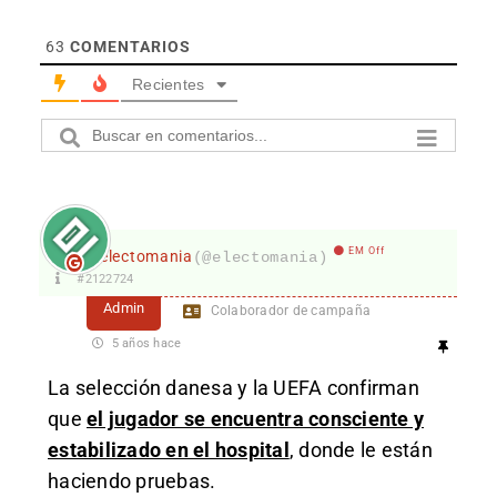
63
COMENTARIOS
Recientes
EM Off
electomania
(@electomania)
#2122724
Admin
Colaborador de campaña
5 años hace
La selección danesa y la UEFA confirman
que
el jugador se encuentra consciente y
estabilizado en el hospital
, donde le están
haciendo pruebas.