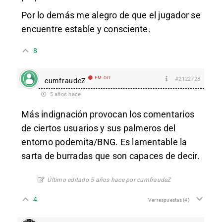
Por lo demás me alegro de que el jugador se
encuentre estable y consciente.
8
EM Off
#2122728
cumfraudeZ
5 años hace
Más indignación provocan los comentarios
de ciertos usuarios y sus palmeros del
entorno podemita/BNG. Es lamentable la
sarta de burradas que son capaces de decir.
Último editado 5 años hace por cumfraudeZ
4
Ver respuestas
(4)