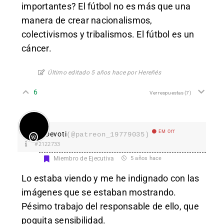
importantes? El fútbol no es más que una
manera de crear nacionalismos,
colectivismos y tribalismos. El fútbol es un
cáncer.
Último editado 5 años hace por Hereñés
6
Ver respuestas
(7)
EM Off
Devoti
(@patreon_19779035)
#2122733
Miembro de Ejecutiva
5 años hace
Lo estaba viendo y me he indignado con las
imágenes que se estaban mostrando.
Pésimo trabajo del responsable de ello, que
poquita sensibilidad.