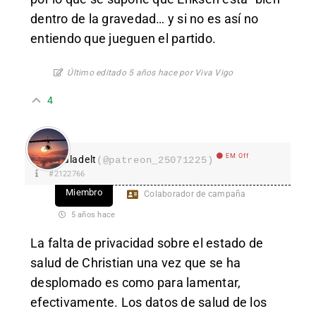
dentro de la gravedad… y si no es así no
entiendo que jueguen el partido.
Último editado 5 años hace por Viva Vigo
4
EM Off
aladelt
(@patreon_25071225)
#2122766
Miembro
Colaborador de campaña
5 años hace
La falta de privacidad sobre el estado de
salud de Christian una vez que se ha
desplomado es como para lamentar,
efectivamente. Los datos de salud de los