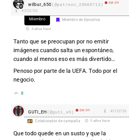
EM Off
wilbur_650
(@patreon_29960713)
#2122725
Miembro
Miembro de Ejecutiva
5 años hace
Tanto que se preocupan por no emitir
imágenes cuando salta un espontáneo,
cuando al menos eso es más divertido…
Penoso por parte de la UEFA. Todo por el
negocio.
8
EM Off
#2122720
GUTI_EH
(@guti_eh)
Colaborador de campaña
5 años hace
Que todo quede en un susto y que la