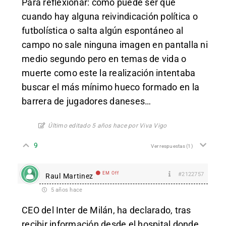
Para reflexionar: como puede ser que
cuando hay alguna reivindicación política o
futbolística o salta algún espontáneo al
campo no sale ninguna imagen en pantalla ni
medio segundo pero en temas de vida o
muerte como este la realización intentaba
buscar el más mínimo hueco formado en la
barrera de jugadores daneses…
Último editado 5 años hace por Viva Vigo
9
Ver respuestas
(1)
EM Off
#2122757
Raul Martinez
5 años hace
CEO del Inter de Milán, ha declarado, tras
recibir información desde el hospital donde