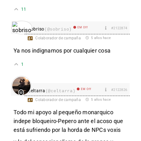
11
EM Off
#2122874
sobriso
(@sobriso)
Colaborador de campaña
5 años hace
Ya nos indignamos por cualquier cosa
1
EM Off
#2122826
celtarra
(@celtarra)
Colaborador de campaña
5 años hace
Todo mi apoyo al pequeño monarquico
indepe bloqueiro-Pepero ante el acoso que
está sufriendo por la horda de NPCs voxis