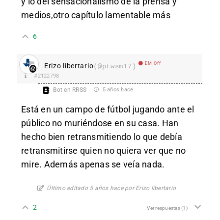
y lo del sensacionalismo de la prensa y
medios,otro capítulo lamentable más
6
EM Off
Erizo libertario
(@ptwsm17)
#2122798
Bot en RRSS
5 años hace
Está en un campo de fútbol jugando ante el
público no muriéndose en su casa. Han
hecho bien retransmitiendo lo que debía
retransmitirse quien no quiera ver que no
mire. Además apenas se veía nada.
Último editado 5 años hace por Erizo libertario
2
Ver respuestas
(1)