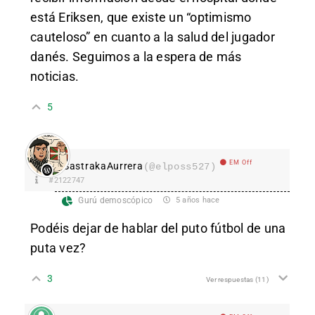
está Eriksen, que existe un “optimismo
cauteloso” en cuanto a la salud del jugador
danés. Seguimos a la espera de más
noticias.
5
EM Off
SastrakaAurrera
(@elposs527)
#2122747
Gurú demoscópico
5 años hace
Podéis dejar de hablar del puto fútbol de una
puta vez?
3
Ver respuestas
(11)