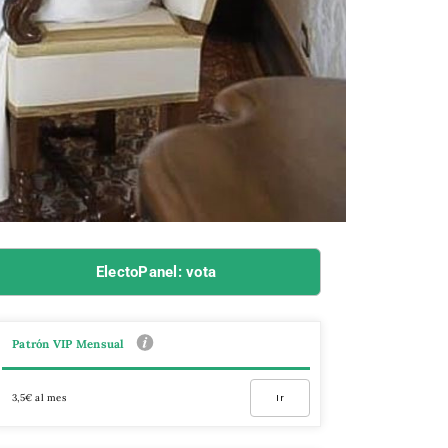
ElectoPanel: vota
Patrón VIP Mensual
3,5€ al mes
Ir