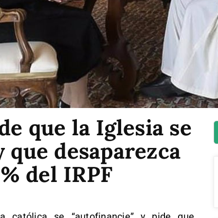
de que la Iglesia se
y que desaparezca
,7% del IRPF
a católica se “autofinancie” y pide que