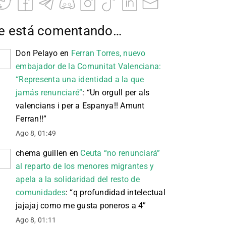
e está comentando…
Don Pelayo
en
Ferran Torres, nuevo
embajador de la Comunitat Valenciana:
“Representa una identidad a la que
jamás renunciaré”
: “
Un orgull per als
valencians i per a Espanya!! Amunt
Ferran!!
”
Ago 8, 01:49
chema guillen
en
Ceuta “no renunciará”
al reparto de los menores migrantes y
apela a la solidaridad del resto de
comunidades
: “
q profundidad intelectual
jajajaj como me gusta poneros a 4
”
Ago 8, 01:11