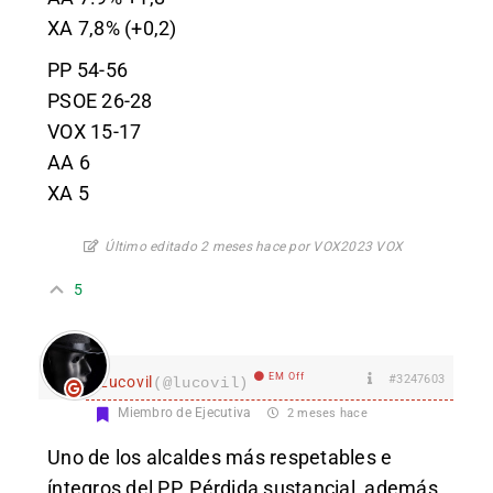
XA 7,8% (+0,2)
PP 54-56
PSOE 26-28
VOX 15-17
AA 6
XA 5
Último editado 2 meses hace por VOX2023 VOX
5
EM Off
#3247603
Lucovil
(@lucovil)
Miembro de Ejecutiva
2 meses hace
Uno de los alcaldes más respetables e
íntegros del PP. Pérdida sustancial, además