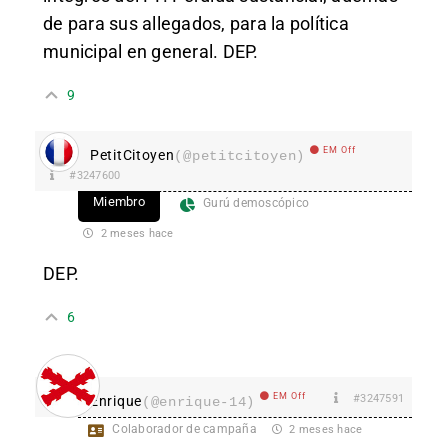
de para sus allegados, para la política
municipal en general. DEP.
9
EM Off
PetitCitoyen
(@petitcitoyen)
#3247600
Miembro
Gurú demoscópico
2 meses hace
DEP.
6
EM Off
#3247591
Enrique
(@enrique-14)
Colaborador de campaña
2 meses hace