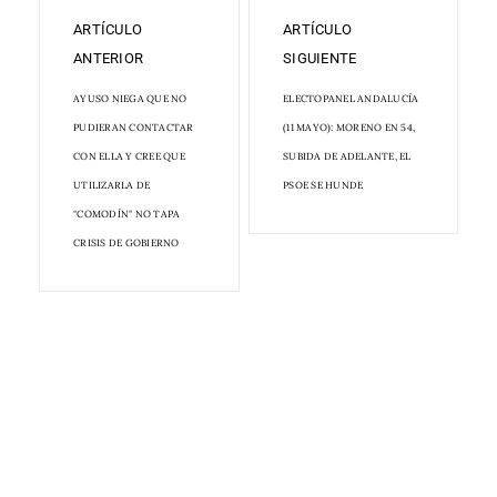
ARTÍCULO
ARTÍCULO
ANTERIOR
SIGUIENTE
AYUSO NIEGA QUE NO
ELECTOPANEL ANDALUCÍA
PUDIERAN CONTACTAR
(11 MAYO): MORENO EN 54,
CON ELLA Y CREE QUE
SUBIDA DE ADELANTE, EL
UTILIZARLA DE
PSOE SE HUNDE
"COMODÍN" NO TAPA
CRISIS DE GOBIERNO