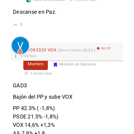
Descanse en Paz.
1
EM Off
VOX2023 VOX
(@nortevox2023)
#3247604
Miembro
Miembro de Ejecutiva
2 meses hace
GAD3
Bajón del PP y sube VOX
PP 42.3% ( -1,8%)
PSOE 21.5% -1,8%)
VOX 14,6% +1,3%
AA 7.9% +1,8