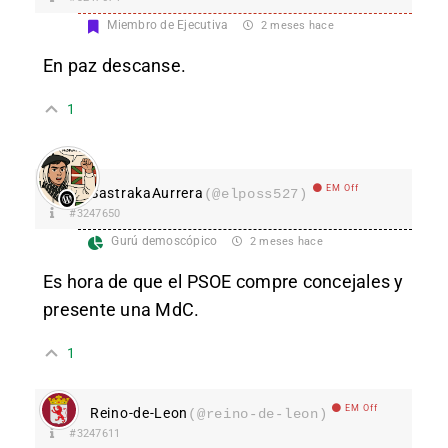
Miembro de Ejecutiva
2 meses hace
En paz descanse.
1
EM Off
SastrakaAurrera
(@elposs527)
#3247650
Gurú demoscópico
2 meses hace
Es hora de que el PSOE compre concejales y
presente una MdC.
1
EM Off
Reino-de-Leon
(@reino-de-leon)
#3247611