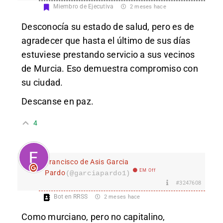
Miembro de Ejecutiva
2 meses hace
Desconocía su estado de salud, pero es de
agradecer que hasta el último de sus días
estuviese prestando servicio a sus vecinos
de Murcia. Eso demuestra compromiso con
su ciudad.
Descanse en paz.
4
Francisco de Asis Garcia
EM Off
Pardo
(@garciapardo1)
#3247608
Bot en RRSS
2 meses hace
Como murciano, pero no capitalino,