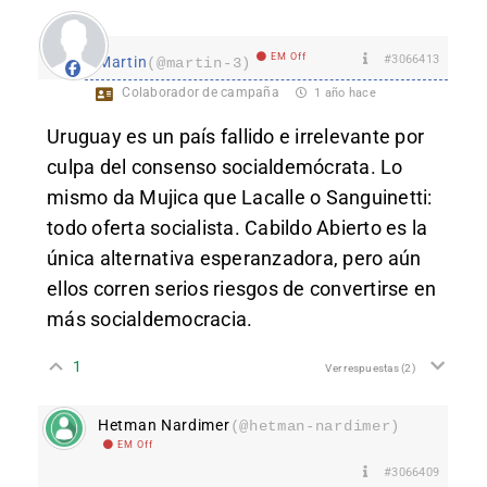
EM Off
#3066413
Martin
(@martin-3)
Colaborador de campaña
1 año hace
Uruguay es un país fallido e irrelevante por
culpa del consenso socialdemócrata. Lo
mismo da Mujica que Lacalle o Sanguinetti:
todo oferta socialista. Cabildo Abierto es la
única alternativa esperanzadora, pero aún
ellos corren serios riesgos de convertirse en
más socialdemocracia.
1
Ver respuestas
(2)
Hetman Nardimer
(@hetman-nardimer)
EM Off
#3066409