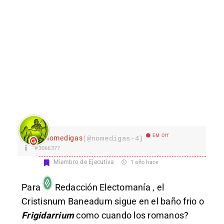
EM Off
nomedigas
(@nomedigas-4)
#3066377
Miembro de Ejecutiva
1 año hace
Para
Redacción Electomanía
, el
Cristisnum Baneadum sigue en el baño frio o
Frigidarrium
como cuando los romanos?