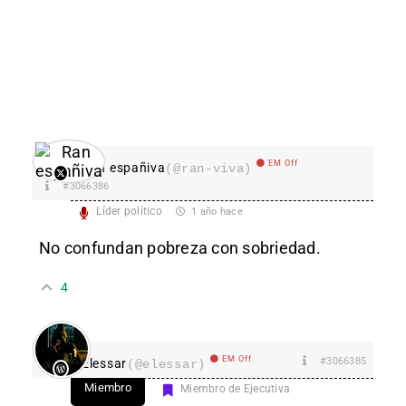
EM Off
Ran españiva
(@ran-viva)
#3066386
Líder político
1 año hace
No confundan pobreza con sobriedad.
4
EM Off
#3066385
Elessar
(@elessar)
Miembro
Miembro de Ejecutiva