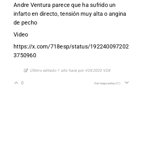
Andre Ventura parece que ha sufrido un
infarto en directo, tensión muy alta o angina
de pecho
Video
https://x.com/718esp/status/192240097202
3750960
Último editado 1 año hace por VOX2023 VOX
0
Ver respuestas
(1)