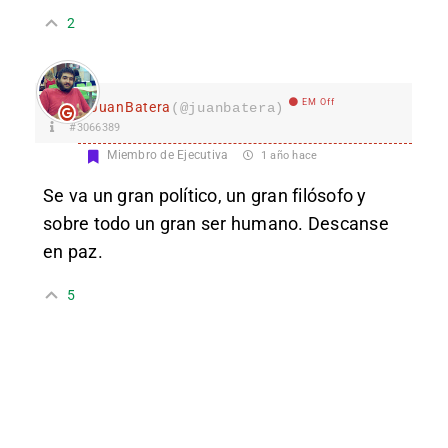
2
EM Off
JuanBatera
(@juanbatera)
#3066389
Miembro de Ejecutiva
1 año hace
Se va un gran político, un gran filósofo y
sobre todo un gran ser humano. Descanse
en paz.
5