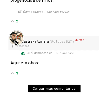
progenocida de niños.
Último editado 1 año hace por Dei_
2
EM Off
SastrakaAurrera
(@elposs527)
#3066365
Gurú demoscópico
1 año hace
Agur eta ohore
3
Cargar más comentarios