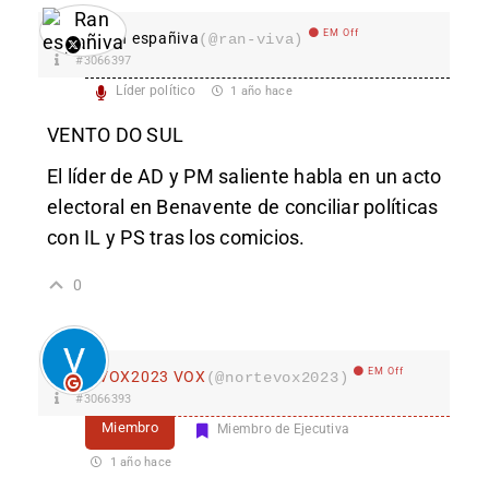
EM Off
Ran españiva
(@ran-viva)
#3066397
Líder político
1 año hace
VENTO DO SUL
El líder de AD y PM saliente habla en un acto
electoral en Benavente de conciliar políticas
con IL y PS tras los comicios.
0
EM Off
VOX2023 VOX
(@nortevox2023)
#3066393
Miembro
Miembro de Ejecutiva
1 año hace