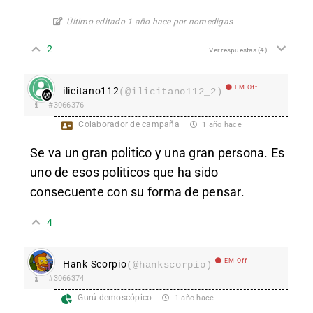
Último editado 1 año hace por nomedigas
2
Ver respuestas
(4)
EM Off
ilicitano112
(@ilicitano112_2)
#3066376
Colaborador de campaña
1 año hace
Se va un gran politico y una gran persona. Es
uno de esos politicos que ha sido
consecuente con su forma de pensar.
4
EM Off
Hank Scorpio
(@hankscorpio)
#3066374
Gurú demoscópico
1 año hace