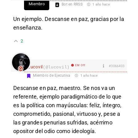
Miembro
Bot en RRSS
1 año hace
Un ejemplo. Descanse en paz, gracias por la
enseñanza.
2
EM Off
#3066403
Lucovil
(@lucovil)
Miembro de Ejecutiva
1 año hace
Descanse en paz, maestro. Se nos va un
referente, ejemplo paradigmático de lo que
es la política con mayúsculas: feliz, íntegro,
comprometido, pasional, virtuoso y, pese a
las grandes penurias sufridas, acérrimo
opositor del odio como ideología.