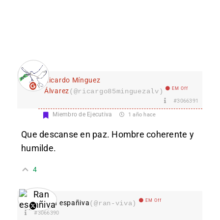
Ricardo Mínguez
EM Off
Álvarez
(@ricargo85minguezalv)
#3066391
Miembro de Ejecutiva
1 año hace
Que descanse en paz. Hombre coherente y
humilde.
4
EM Off
Ran españiva
(@ran-viva)
#3066390