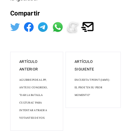
Compartir
ARTÍCULO
ARTÍCULO
ANTERIOR
SIGUIENTE
AGUIRRE PIDE AL PP,
ENCUESTA TPOINT (14MY):
ANTE SU CONGRESO,
EL PSOE "EN SU PEOR
"DAR LA BATALLA
MOMENTO"
CULTURAL" PARA
INTENTAR ATRAER A
VOTANTES DE VOX