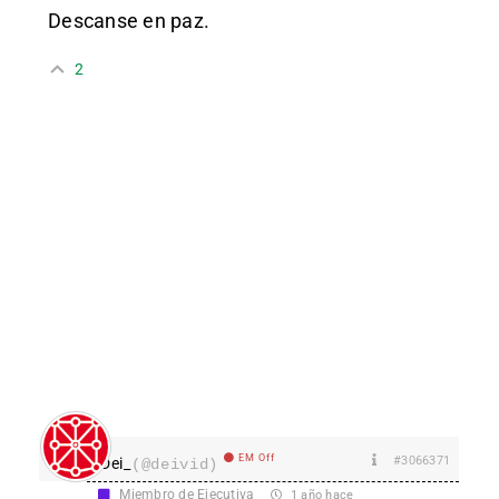
Descanse en paz.
2
EM Off
#3066371
Dei_
(@deivid)
Miembro de Ejecutiva
1 año hace