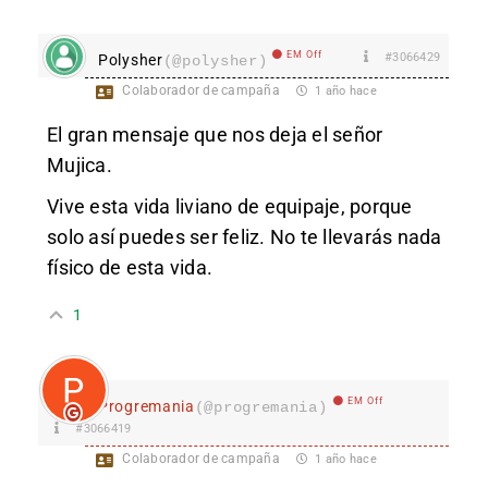
EM Off
#3066429
Polysher
(@polysher)
Colaborador de campaña
1 año hace
El gran mensaje que nos deja el señor
Mujica.
Vive esta vida liviano de equipaje, porque
solo así puedes ser feliz. No te llevarás nada
físico de esta vida.
1
EM Off
Progremania
(@progremania)
#3066419
Colaborador de campaña
1 año hace