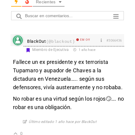
Recientes
EM Off
#3066436
BlackOut
(@blackout)
Miembro de Ejecutiva
1 año hace
Fallece un ex presidente y ex terrorista
Tupamaro y aupador de Chaves a la
dictadura en Venezuela….. según sus
defensores, vivía austeramente y no robaba.
No robar es una virtud según los rojos 🙄 …. no
robar es una obligación.
Último editado 1 año hace por BlackOut
0