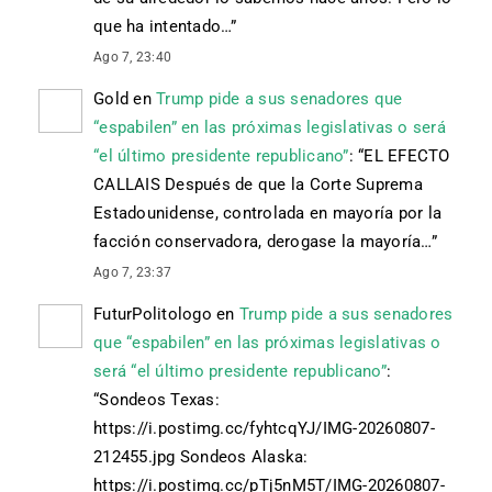
que ha intentado…
”
Ago 7, 23:40
Gold
en
Trump pide a sus senadores que
“espabilen” en las próximas legislativas o será
“el último presidente republicano”
: “
EL EFECTO
CALLAIS Después de que la Corte Suprema
Estadounidense, controlada en mayoría por la
facción conservadora, derogase la mayoría…
”
Ago 7, 23:37
FuturPolitologo
en
Trump pide a sus senadores
que “espabilen” en las próximas legislativas o
será “el último presidente republicano”
:
“
Sondeos Texas:
https://i.postimg.cc/fyhtcqYJ/IMG-20260807-
212455.jpg Sondeos Alaska:
https://i.postimg.cc/pTj5nM5T/IMG-20260807-