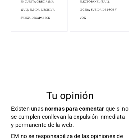
ENCUESTA GRECIA (MA
ELECTOPANEL (5JUL):
4JUL): ELPIDA, DECISIVA.
LIGERA SUBIDA DE PSOE Y
SYRIZA DESAPARECE
VOX
Tu opinión
Existen unas
normas
para comentar
que si no
se cumplen conllevan la expulsión inmediata
y permanente de la web.
EM no se responsabiliza de las opiniones de