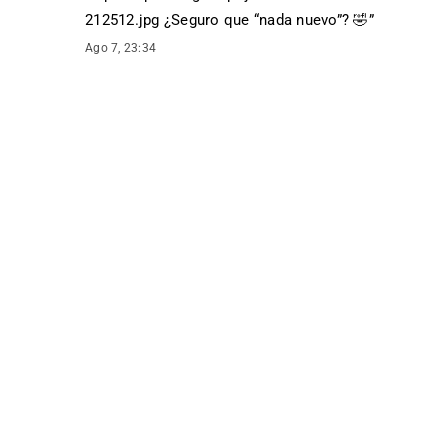
212512.jpg ¿Seguro que “nada nuevo”? 🤣
”
Ago 7, 23:34