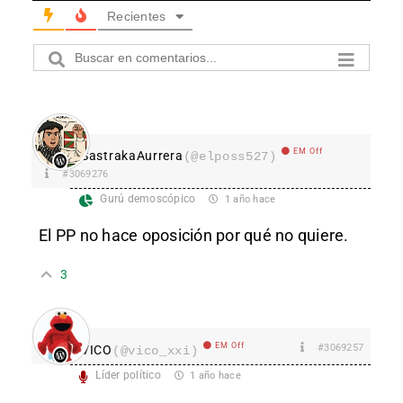
Recientes
EM Off
SastrakaAurrera
(@elposs527)
#3069276
Gurú demoscópico
1 año hace
El PP no hace oposición por qué no quiere.
3
EM Off
#3069257
VICO
(@vico_xxi)
Líder político
1 año hace