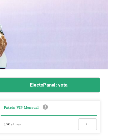
ElectoPanel: vota
Patrón VIP Mensual
3,5€ al mes
Ir