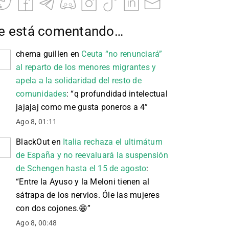
e está comentando…
chema guillen
en
Ceuta “no renunciará”
al reparto de los menores migrantes y
apela a la solidaridad del resto de
comunidades
: “
q profundidad intelectual
jajajaj como me gusta poneros a 4
”
Ago 8, 01:11
BlackOut
en
Italia rechaza el ultimátum
de España y no reevaluará la suspensión
de Schengen hasta el 15 de agosto
:
“
Entre la Ayuso y la Meloni tienen al
sátrapa de los nervios. Óle las mujeres
con dos cojones. 😁
”
Ago 8, 00:48