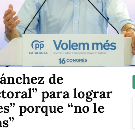
Sánchez de
ctoral” para lograr
s” porque “no le
as”