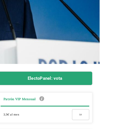
ElectoPanel: vota
Patrón VIP Mensual
3,5€ al mes
Ir