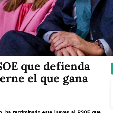
PSOE que defienda
erne el que gana
o, ha recriminado este jueves al PSOE que