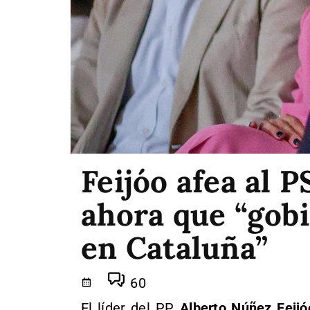
Feijóo afea al 
ahora que “gobi
en Cataluña”
60
El líder del PP,
Alberto Núñez Feijó