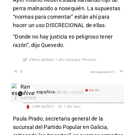
perra malnacido a nosequién. La supuestas
“normas para comentar” están ahí para
hacer un uso DISCRECIONAL de ellas.
“Donde no hay justicia es peligroso tener
razón”, dijo Quevedo.
Último editado 1 año hace por Prorruso
1
Ver respuestas
(1)
EM Off
Ran españiva
(@ran-viva)
#3076870
Líder político
1 año hace
Paula Prado, secretaria general de la
sucursal del Partido Popular en Galicia,