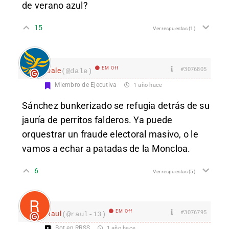
de verano azul?
15
Ver respuestas
(1)
EM Off
#3076805
Dale
(@dale)
Miembro de Ejecutiva
1 año hace
Sánchez bunkerizado se refugia detrás de su
jauría de perritos falderos. Ya puede
orquestrar un fraude electoral masivo, o le
vamos a echar a patadas de la Moncloa.
6
Ver respuestas
(5)
EM Off
#3076795
Raul
(@raul-13)
Bot en RRSS
1 año hace