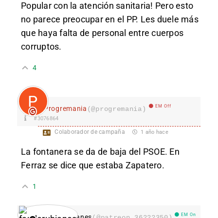
Popular con la atención sanitaria! Pero esto
no parece preocupar en el PP. Les duele más
que haya falta de personal entre cuerpos
corruptos.
4
EM Off
Progremania
(@progremania)
#3076864
Colaborador de campaña
1 año hace
La fontanera se da de baja del PSOE. En
Ferraz se dice que estaba Zapatero.
1
EM On
fanderubianes
(@patreon_36222350)