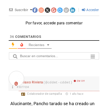
Suscribir
Acceder
Por favor, accede para comentar
36
COMENTARIOS
Recientes
EM Off
Riaxo Riviera
(@cddmt-cddmt)
#3077034
Colaborador de campaña
1 año hace
Alucinante, Pancho tarado se ha creado un