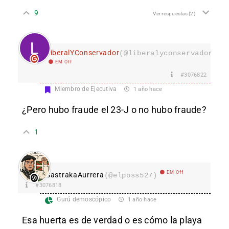
9
Ver respuestas
(2)
LiberalYConservador
(@liberalyconservador133
EM Off
#3076822
Miembro de Ejecutiva
1 año hace
¿Pero hubo fraude el 23-J o no hubo fraude?
1
EM Off
SastrakaAurrera
(@elposs527)
#3076818
Gurú demoscópico
1 año hace
Esa huerta es de verdad o es cómo la playa