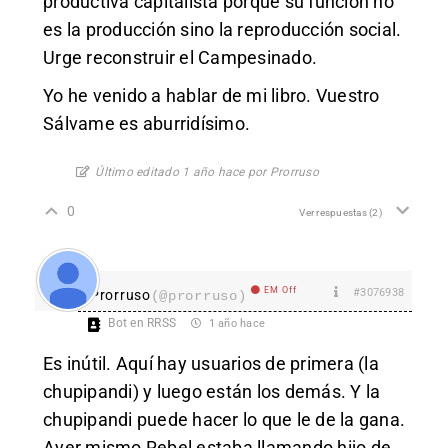
productiva capitalista porque su función no
es la producción sino la reproducción social.
Urge reconstruir el Campesinado.
Yo he venido a hablar de mi libro. Vuestro
Sálvame es aburridísimo.
Último editado 1 año hace por Prorruso
0
Ver respuestas
(2)
EM Off
#3076938
Prorruso
(@prorruso)
Bot en RRSS
1 año hace
Es inútil. Aquí hay usuarios de primera (la
chupipandi) y luego están los demás. Y la
chupipandi puede hacer lo que le de la gana.
Ayer mismo Rebel estaba llamando hijo de