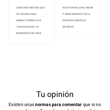
LEIRE DÍEZ ASEGURA QUE
ELECTOPANEL (5JN): MEJOR
NO TRABAJA PARA
Y PEOR MOMENTO DE LA
FERRAZ Y ESPERA CON
HISTORIA ESPAÑOLA
"TRANQUILIDAD" EL
RECIENTE
EXPEDIENTE DEL PSOE
Tu opinión
Existen unas
normas
para comentar
que si no