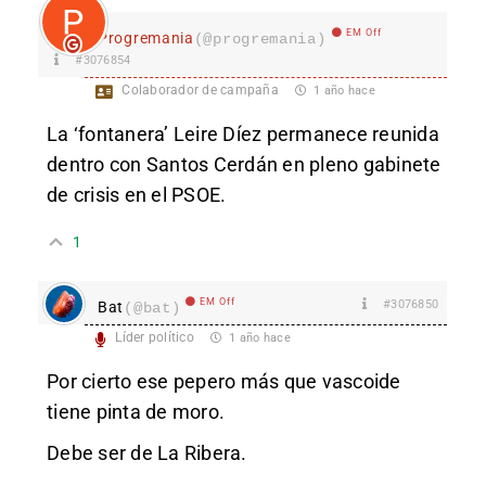
EM Off
Progremania
(@progremania)
#3076854
Colaborador de campaña
1 año hace
La ‘fontanera’ Leire Díez permanece reunida
dentro con Santos Cerdán en pleno gabinete
de crisis en el PSOE.
1
EM Off
#3076850
Bat
(@bat)
Líder político
1 año hace
Por cierto ese pepero más que vascoide
tiene pinta de moro.
Debe ser de La Ribera.