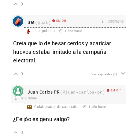
0
EM Off
#3076846
Bat
(@bat)
Líder político
1 año hace
Creía que lo de besar cerdos y acariciar
huevos estaba limitado a la campaña
electoral.
0
Ver respuestas
(5)
EM Off
Juan Carlos PR
(@juan-carlos-pr)
#3076844
Colaborador de campaña
1 año hace
¿Feijóo es genu valgo?
0