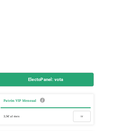
ElectoPanel: vota
Patrón VIP Mensual
3,5€ al mes
Ir