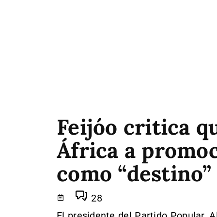
Feijóo critica 
África a promo
como “destino”
28
El presidente del Partido Popular, 