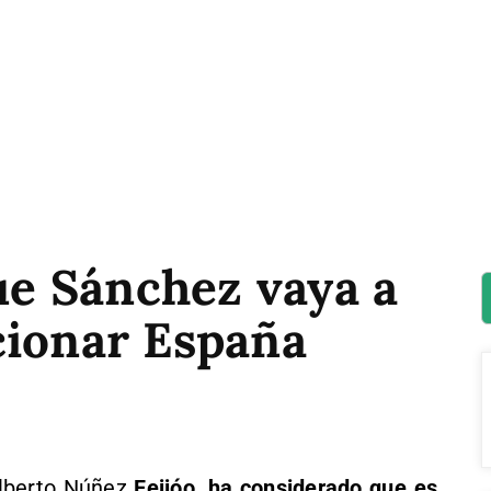
que Sánchez vaya a
cionar España
Alberto Núñez
Feijóo, ha considerado que es