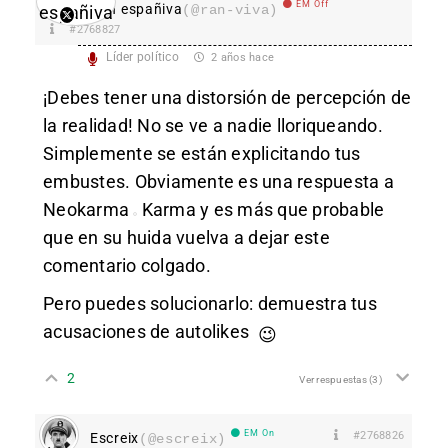
EM Off
Ran españiva
(@ran-viva)
#2768827
Líder político
2 años hace
¡Debes tener una distorsión de percepción de
la realidad! No se ve a nadie lloriqueando.
Simplemente se están explicitando tus
embustes. Obviamente es una respuesta a
Neokarma
Karma
y es más que probable
que en su huida vuelva a dejar este
comentario colgado.
Pero puedes solucionarlo: demuestra tus
acusaciones de autolikes
😉
2
Ver respuestas
(3)
EM On
#2768826
Escreix
(@escreix)