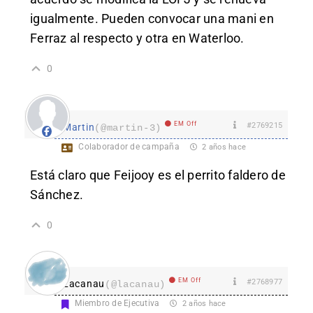
igualmente. Pueden convocar una mani en
Ferraz al respecto y otra en Waterloo.
0
EM Off
#2769215
Martin
(@martin-3)
Colaborador de campaña
2 años hace
Está claro que Feijooy es el perrito faldero de
Sánchez.
0
EM Off
#2768977
Lacanau
(@lacanau)
Miembro de Ejecutiva
2 años hace