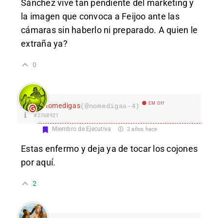
Sánchez vive tan pendiente del marketing y
la imagen que convoca a Feijoo ante las
cámaras sin haberlo ni preparado. A quien le
extraña ya?
0
EM Off
nomedigas
(@nomedigas-4)
#2768921
Miembro de Ejecutiva
2 años hace
Estas enfermo y deja ya de tocar los cojones
por aquí.
2