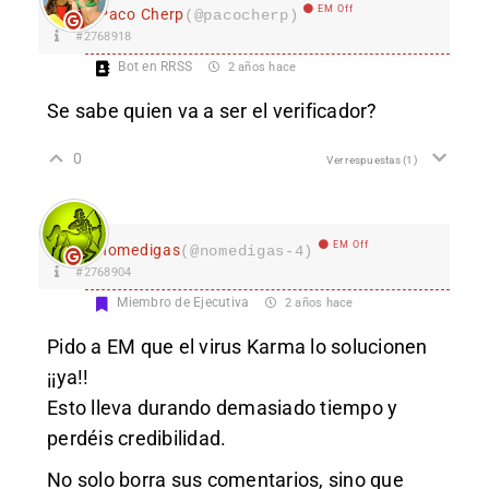
EM Off
Paco Cherp
(@pacocherp)
#2768918
Bot en RRSS
2 años hace
Se sabe quien va a ser el verificador?
0
Ver respuestas
(1)
EM Off
nomedigas
(@nomedigas-4)
#2768904
Miembro de Ejecutiva
2 años hace
Pido a EM que el virus Karma lo solucionen
¡¡ya!!
Esto lleva durando demasiado tiempo y
perdéis credibilidad.
No solo borra sus comentarios, sino que