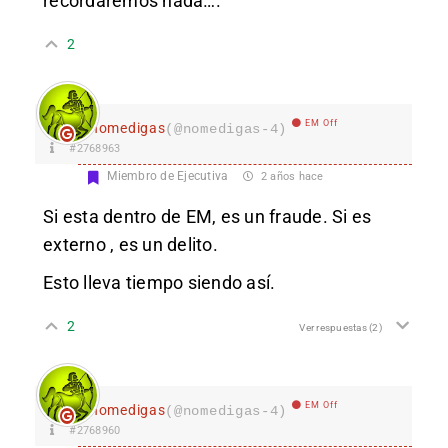
recordaremos nada….
2
EM Off
nomedigas
(@nomedigas-4)
#2768963
Miembro de Ejecutiva
2 años hace
Si esta dentro de EM, es un fraude. Si es
externo , es un delito.
Esto lleva tiempo siendo así.
2
Ver respuestas
(2)
EM Off
nomedigas
(@nomedigas-4)
#2768960