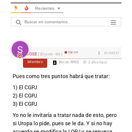
Recientes
EM Off
#2769237
JOSE
(@jose-90)
Miembro
Bot en RRSS
2 años hace
Pues como tres puntos habrá que tratar:
1) El CGPJ
2) El CGPJ
3) El CGPJ
Yo no le invitaría a tratar nada de esto, pero
si Uropa lo pide, pues se le da. Y si no hay
acuerdo se modifica la LOPJ y se renueva