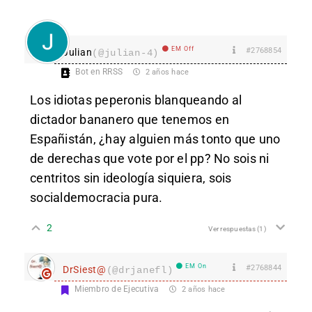
EM Off
#2768854
Julian
(@julian-4)
Bot en RRSS
2 años hace
Los idiotas peperonis blanqueando al
dictador bananero que tenemos en
Españistán, ¿hay alguien más tonto que uno
de derechas que vote por el pp? No sois ni
centritos sin ideología siquiera, sois
socialdemocracia pura.
2
Ver respuestas
(1)
EM On
#2768844
DrSiest@
(@drjanefl)
Miembro de Ejecutiva
2 años hace