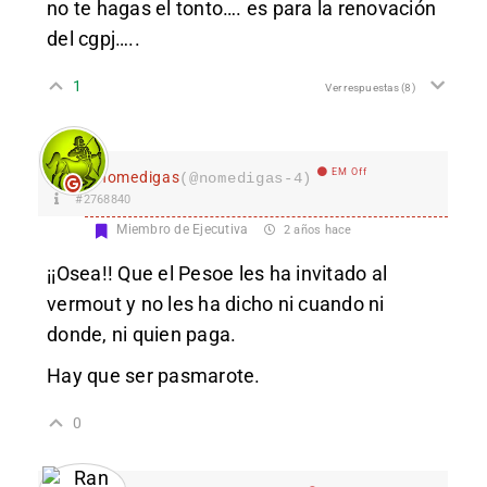
no te hagas el tonto…. es para la renovación
del cgpj…..
1
Ver respuestas
(8)
EM Off
nomedigas
(@nomedigas-4)
#2768840
Miembro de Ejecutiva
2 años hace
¡¡Osea!! Que el Pesoe les ha invitado al
vermout y no les ha dicho ni cuando ni
donde, ni quien paga.
Hay que ser pasmarote.
0