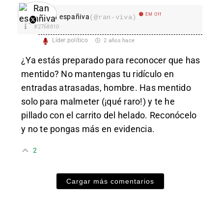
EM Off
Ran españiva
(@ran-viva)
#2768810
Líder político
2 años hace
¿Ya estás preparado para reconocer que has
mentido? No mantengas tu ridículo en
entradas atrasadas, hombre. Has mentido
solo para malmeter (¡qué raro!) y te he
pillado con el carrito del helado. Reconócelo
y no te pongas más en evidencia.
2
Cargar más comentarios