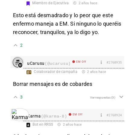
Miembro de Ejecutiva
2 años hace
Esto está desmadrado y lo peor que este
enfermo maneja a EM. Si ninguno lo queréis
reconocer, tranquilos, ya lo digo yo.
2
EM Off
#2768935
uCarusu
(@ucarusu)
Colaborador de campaña
2 años hace
Borrar mensajes es de cobardes
3
Ver respuestas
(3)
EM Off
#2768924
Karma
(@karma-8)
Bot en RRSS
2 años hace