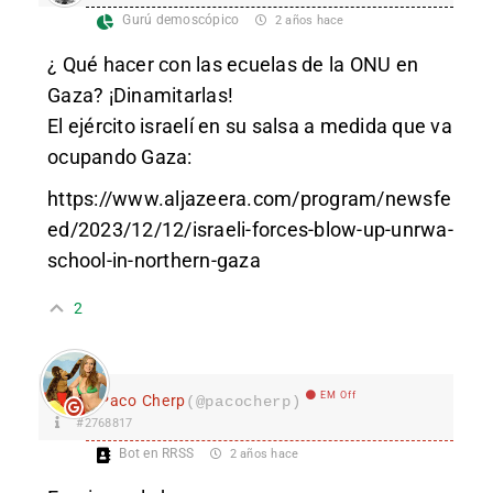
Gurú demoscópico
2 años hace
¿ Qué hacer con las ecuelas de la ONU en
Gaza? ¡Dinamitarlas!
El ejército israelí en su salsa a medida que va
ocupando Gaza:
https://www.aljazeera.com/program/newsfe
ed/2023/12/12/israeli-forces-blow-up-unrwa-
school-in-northern-gaza
2
EM Off
Paco Cherp
(@pacocherp)
#2768817
Bot en RRSS
2 años hace