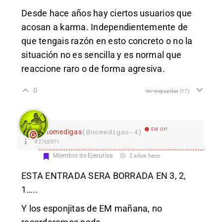
Desde hace años hay ciertos usuarios que
acosan a karma. Independientemente de
que tengais razón en esto concreto o no la
situación no es sencilla y es normal que
reaccione raro o de forma agresiva.
0
Ver respuestas
(17)
EM Off
nomedigas
(@nomedigas-4)
#2768971
Miembro de Ejecutiva
2 años hace
ESTA ENTRADA SERA BORRADA EN 3, 2,
1…..
Y los esponjitas de EM mañana, no