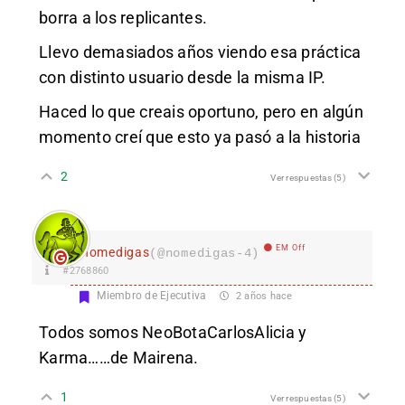
borra a los replicantes.
Llevo demasiados años viendo esa práctica
con distinto usuario desde la misma IP.
Haced lo que creais oportuno, pero en algún
momento creí que esto ya pasó a la historia
2
Ver respuestas
(5)
EM Off
nomedigas
(@nomedigas-4)
#2768860
Miembro de Ejecutiva
2 años hace
Todos somos NeoBotaCarlosAlicia y
Karma……de Mairena.
1
Ver respuestas
(5)