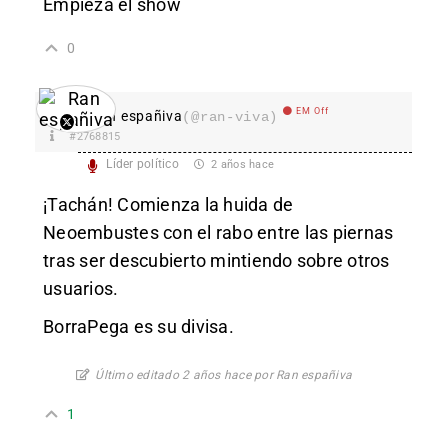
Empieza el show
0
EM Off
Ran españiva
(@ran-viva)
#2768815
Líder político
2 años hace
¡Tachán! Comienza la huida de
Neoembustes con el rabo entre las piernas
tras ser descubierto mintiendo sobre otros
usuarios.
BorraPega es su divisa.
Último editado 2 años hace por Ran españiva
1