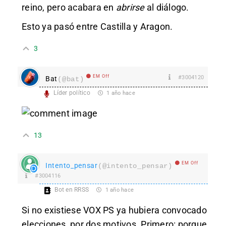
reino, pero acabara en
abrirse
al diálogo.
Esto ya pasó entre Castilla y Aragon.
3
EM Off
#3004120
Bat
(@bat)
Líder político
1 año hace
13
EM Off
Intento_pensar
(@intento_pensar)
#3004116
Bot en RRSS
1 año hace
Si no existiese VOX PS ya hubiera convocado
elecciones, por dos motivos. Primero: porque