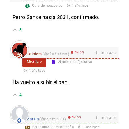
Gurú demoscópico
1 año hace
Perro Sanxe hasta 2031, confirmado.
3
EM Off
#3004212
elaisiem
(@elaisiem)
Miembro
Miembro de Ejecutiva
1 año hace
Ha vuelto a subir el pan…
4
EM Off
#3004198
Martin
(@martin-3)
Colaborador de campaña
1 año hace