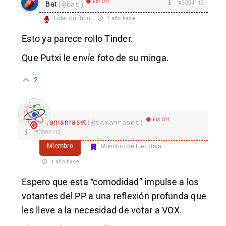
EM Off
#3004112
Bat
(@bat)
Líder político
1 año hace
Esto ya parece rollo Tinder.
Que Putxi le envíe foto de su minga.
2
EM Off
Tamanraset
(@tamanraset)
#3004110
Miembro
Miembro de Ejecutiva
1 año hace
Espero que esta “comodidad” impulse a los
votantes del PP a una reflexión profunda que
les lleve a la necesidad de votar a VOX.