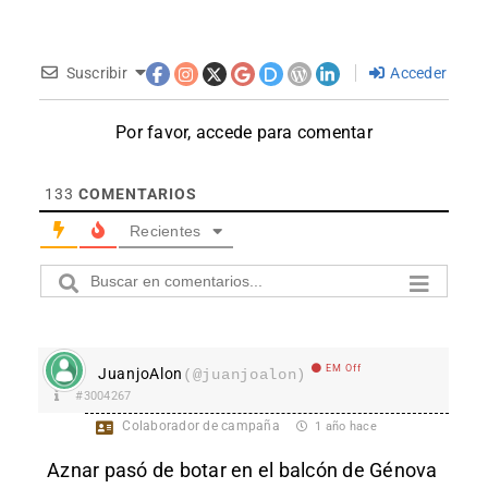
Suscribir
Acceder
Por favor, accede para comentar
133
COMENTARIOS
Recientes
EM Off
JuanjoAlon
(@juanjoalon)
#3004267
Colaborador de campaña
1 año hace
Aznar pasó de botar en el balcón de Génova