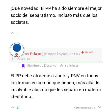
¡Qué novedad! El PP ha sido siempre el mejor
socio del separatismo. Incluso más que los
sociatas.
0
EM Off
Don Pelayo
(@donpelayoelecto)
#3004182
Miembro de Ejecutiva
1 año hace
El PP debe atraerse a Junts y PNV en todos
los temas en común que tienen, más allá del
insalvable abismo que les separa en materia
identitaria.
2
Ver respuestas
(3)