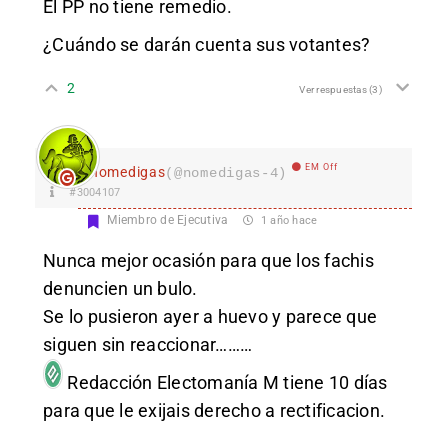
El PP no tiene remedio.
¿Cuándo se darán cuenta sus votantes?
2
Ver respuestas
(3)
EM Off
nomedigas
(@nomedigas-4)
#3004107
Miembro de Ejecutiva
1 año hace
Nunca mejor ocasión para que los fachis
denuncien un bulo.
Se lo pusieron ayer a huevo y parece que
siguen sin reaccionar………
Redacción Electomanía
M tiene 10 días
para que le exijais derecho a rectificacion.