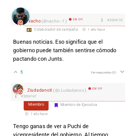
EM Off
#3004155
Nacho
(@nacho-7)
Colaborador de campaña
1 año hace
Buenas noticias. Eso significa que el
gobierno puede también sentirse cómodo
pactando con Junts.
5
Ver respuestas
(3)
EM Off
ZiudadanoX
(@ziudadanox)
#3004147
Miembro
Miembro de Ejecutiva
1 año hace
Tengo ganas de ver a Puchi de
vicepresidente del gobierno. Al tiempo.