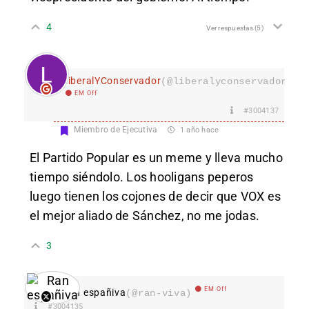
4
Ver respuestas
(5)
LiberalYConservador
(@liberalyconservador133
EM Off
#3004137
Miembro de Ejecutiva
1 año hace
El Partido Popular es un meme y lleva mucho
tiempo siéndolo. Los hooligans peperos
luego tienen los cojones de decir que VOX es
el mejor aliado de Sánchez, no me jodas.
3
EM Off
Ran españiva
(@ran-viva)
#3004135