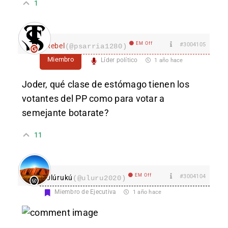
1
EM Off
#3004105
Rebel
(@psarria1280)
Miembro
Líder político
1 año hace
Joder, qué clase de estómago tienen los
votantes del PP como para votar a
semejante botarate?
11
EM Off
#3004104
Ulúrukú
(@uluru2020)
Miembro de Ejecutiva
1 año hace