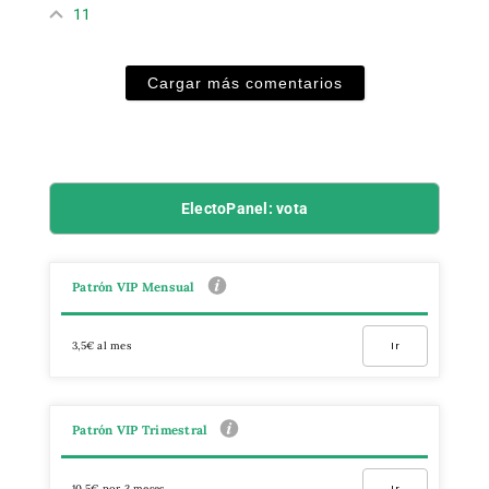
11
Cargar más comentarios
ElectoPanel: vota
Patrón VIP Mensual
3,5€ al mes
Ir
Patrón VIP Trimestral
10,5€ por 3 meses
Ir