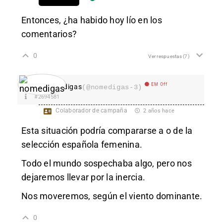
Entonces, ¿ha habido hoy lío en los
comentarios?
0
Ver respuestas
(7)
EM Off
nomedigas
(@nomedigas-3)
#2694581
Colaborador de campaña
2 años hace
Esta situación podría compararse a o de la
selección española femenina.
Todo el mundo sospechaba algo, pero nos
dejaremos llevar por la inercia.
Nos moveremos, según el viento dominante.
0