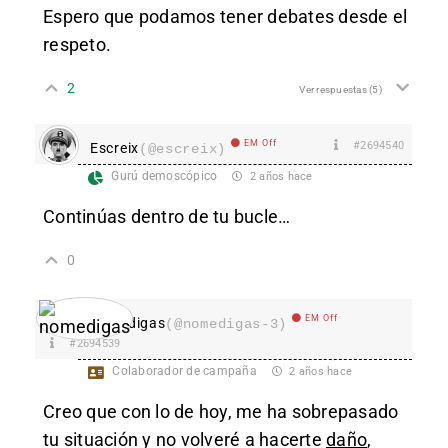
Espero que podamos tener debates desde el
respeto.
2
Ver respuestas
(5)
EM Off
#2694540
Escreix
(@escreix)
Gurú demoscópico
2 años hace
Continúas dentro de tu bucle…
0
EM Off
nomedigas
(@nomedigas-3)
#2694539
Colaborador de campaña
2 años hace
Creo que con lo de hoy, me ha sobrepasado
tu situación y no volveré a hacerte
daño
,