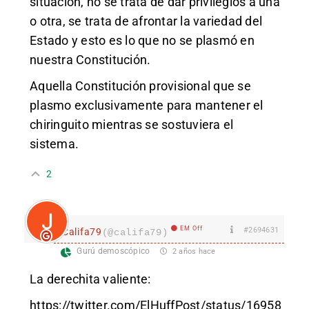
situación, no se trata de dar privilegios a una
o otra, se trata de afrontar la variedad del
Estado y esto es lo que no se plasmó en
nuestra Constitución.
Aquella Constitución provisional que se
plasmo exclusivamente para mantener el
chiringuito mientras se sostuviera el
sistema.
2
EM Off
#2694631
Califa79
(@califa79)
Gurú demoscópico
2 años hace
La derechita valiente:
https://twitter.com/ElHuffPost/status/16958