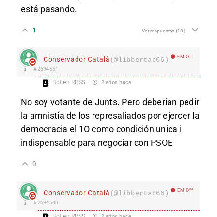
está pasando.
1
Ver respuestas
(13)
EM Off
Conservador Català
(@libbertad66)
#2694551
Bot en RRSS
2 años hace
No soy votante de Junts. Pero deberian pedir
la amnistía de los represaliados por ejercer la
democracia el 1O como condición unica i
indispensable para negociar con PSOE
0
EM Off
Conservador Català
(@libbertad66)
#2694543
Bot en RRSS
2 años hace