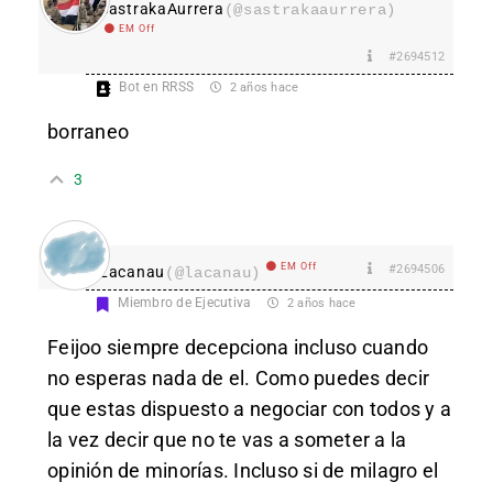
SastrakaAurrera
(@sastrakaaurrera)
EM Off
#2694512
Bot en RRSS
2 años hace
borraneo
3
EM Off
#2694506
Lacanau
(@lacanau)
Miembro de Ejecutiva
2 años hace
Feijoo siempre decepciona incluso cuando
no esperas nada de el. Como puedes decir
que estas dispuesto a negociar con todos y a
la vez decir que no te vas a someter a la
opinión de minorías. Incluso si de milagro el