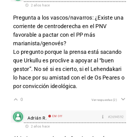
2 años hace
Pregunta a los vascos/navarros: ¿Existe una
corriente de centroderecha en el PNV
favorable a pactar con el PP más
marianista/genovés?
Lo pregunto porque la prensa está sacando
que Urkullu es proclive a apoyar al “buen
gestor”. No sé si es cierto, si el Lehendakari
lo hace por su amistad con el de Os Peares o
por convicción ideológica.
0
Ver respuestas
(2)
EM Off
#2694592
Adrián R.
2 años hace