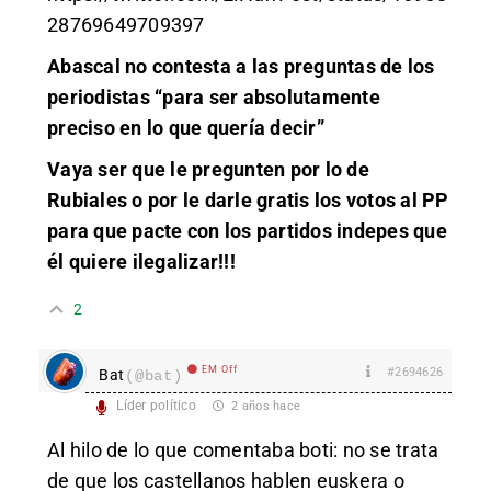
28769649709397
Abascal no contesta a las preguntas de los
periodistas “para ser absolutamente
preciso en lo que quería decir”
Vaya ser que le pregunten por lo de
Rubiales o por le darle gratis los votos al PP
para que pacte con los partidos indepes que
él quiere ilegalizar!!!
2
EM Off
#2694626
Bat
(@bat)
Líder político
2 años hace
Al hilo de lo que comentaba boti: no se trata
de que los castellanos hablen euskera o