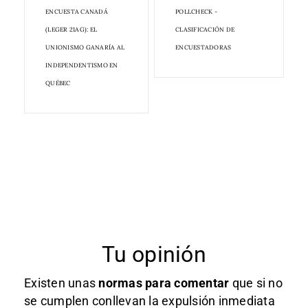
ENCUESTA CANADÁ
POLLCHECK -
(LEGER 21AG): EL
CLASIFICACIÓN DE
UNIONISMO GANARÍA AL
ENCUESTADORAS
INDEPENDENTISMO EN
QUÉBEC
Tu opinión
Existen unas
normas
para comentar
que si no
se cumplen conllevan la expulsión inmediata