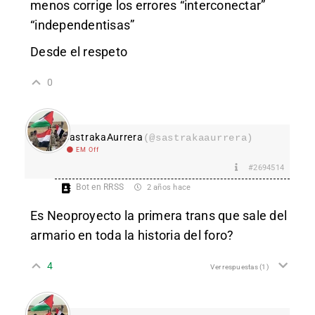
menos corrige los errores “interconectar”
“independentisas”
Desde el respeto
0
SastrakaAurrera
(@sastrakaaurrera)
EM Off
#2694514
Bot en RRSS
2 años hace
Es Neoproyecto la primera trans que sale del
armario en toda la historia del foro?
4
Ver respuestas
(1)