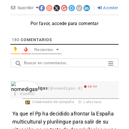
Suscribir
Acceder
Por favor, accede para comentar
180
COMENTARIOS
Recientes
EM Off
nomedigas
(@nomedigas-3)
#2694632
Colaborador de campaña
2 años hace
Ya que el Pp ha decidido afrontar la España
multicultural y plurilingue para salir de su