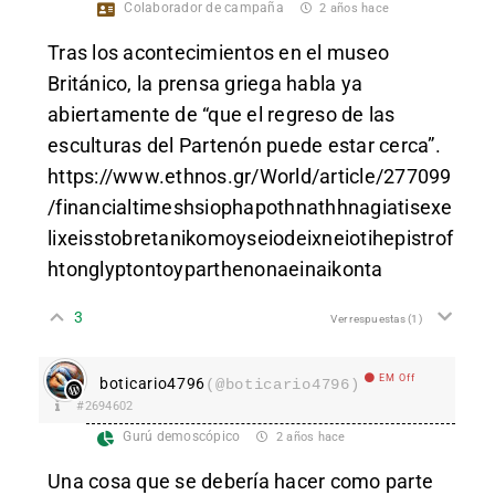
Colaborador de campaña
2 años hace
Tras los acontecimientos en el museo
Británico, la prensa griega habla ya
abiertamente de “que el regreso de las
esculturas del Partenón puede estar cerca”.
https://www.ethnos.gr/World/article/277099
/financialtimeshsiophapothnathhnagiatisexe
lixeisstobretanikomoyseiodeixneiotihepistrof
htonglyptontoyparthenonaeinaikonta
3
Ver respuestas
(1)
EM Off
boticario4796
(@boticario4796)
#2694602
Gurú demoscópico
2 años hace
Una cosa que se debería hacer como parte