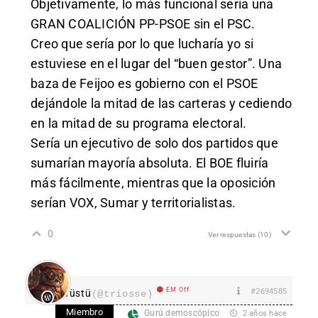
Objetivamente, lo más funcional sería una
GRAN COALICIÓN PP-PSOE sin el PSC.
Creo que sería por lo que lucharía yo si
estuviese en el lugar del “buen gestor”. Una
baza de Feijoo es gobierno con el PSOE
dejándole la mitad de las carteras y cediendo
en la mitad de su programa electoral.
Sería un ejecutivo de solo dos partidos que
sumarían mayoría absoluta. El BOE fluiría
más fácilmente, mientras que la oposición
serían VOX, Sumar y territorialistas.
0
Ver respuestas
(10)
EM Off
#2694585
Tüstü
(@triosse)
Miembro
Gurú demoscópico
2 años hace