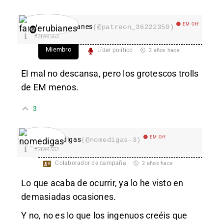
EM Off
fanderubianes
(@patreon_36222350)
#2694563
Miembro
Líder político
2 años hace
El mal no descansa, pero los grotescos trolls
de EM menos.
3
EM Off
nomedigas
(@nomedigas-3)
#2694552
Colaborador de campaña
2 años hace
Lo que acaba de ocurrir, ya lo he visto en
demasiadas ocasiones.
Y no, no es lo que los ingenuos creéis que