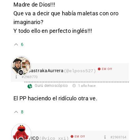
Madre de Dios!!!
Que va a decir que había maletas con oro
imaginario?
Y todo ello en perfecto inglés!!!
6
EM Off
SastrakaAurrera
(@elposs527)
#2969770
Gurú demoscópico
1 año hace
El PP haciendo el ridículo otra ve.
8
EM Off
#2969764
VICO
(@vico_xxi)