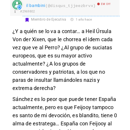
EM Off
il bambini
(@disqus_tjjeezbrvx)
#2969802
Miembro de Ejecutiva
1 año hace
¿Y a quién se lo va a contar… a Heil Úrsula
Von der Xixen, que le chorrea el idem cada
vez que ve al Perro? ¿Al grupo de suciatas
europeos, que es su mayor activo
actualmente? ¿A los grupos de
conservadores y patriotas, a los que no
paras de insultar llamándoles nazis y
extrema derecha?
Sánchez es lo peor que puede tener España
actualmente, pero es que Feijooy tampoco
es santo de mi devoción, es blandito, tiene 0
alma de estratega… España con Feijooy al