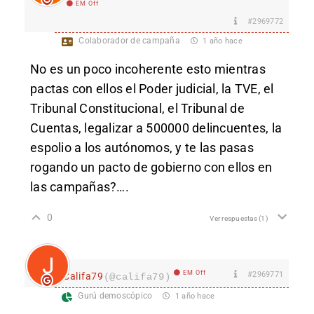
EM Off
#2969772
Colaborador de campaña
1 año hace
No es un poco incoherente esto mientras
pactas con ellos el Poder judicial, la TVE, el
Tribunal Constitucional, el Tribunal de
Cuentas, legalizar a 500000 delincuentes, la
espolio a los autónomos, y te las pasas
rogando un pacto de gobierno con ellos en
las campañas?….
0
Ver respuestas
(1)
EM Off
#2969771
Califa79
(@califa79)
Gurú demoscópico
1 año hace