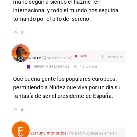
mano seguiría siendo el hazme reír
internacional y todo el mundo nos seguiría
tomando por el pito del sereno.
0
EM Off
#2969781
Sastre
(@sastrista)
Miembro de Ejecutiva
1 año hace
Qué buena gente los populares europeos,
permitiendo a Núñez que viva por un día su
fantasía de ser el presidente de España.
5
destruye mensajes
(@destruyemensajes)