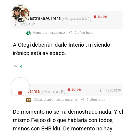
EM Off
SastrakaAurrera
(@elposs527)
#2804301
Gurú demoscópico
2 años hace
A Otegi deberían darle Interior, ni siendo
irónico está avispado.
4
EM Off
#2804299
karma
(@karma-9)
Colaborador de campaña
2 años hace
De momento no se ha demostrado nada. Y el
mismo Feijoo dijo que hablaría con todos,
menos con EHBildu. De momento no hay