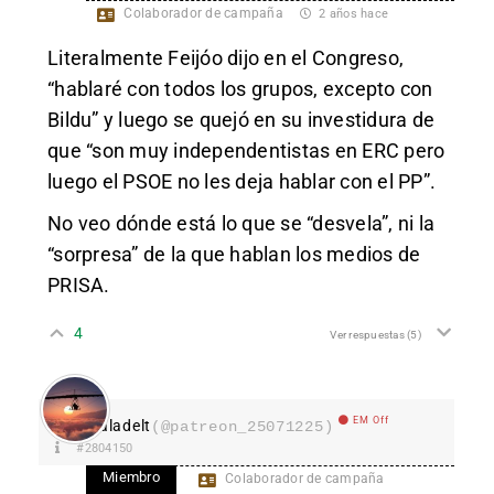
Colaborador de campaña
2 años hace
Literalmente Feijóo dijo en el Congreso,
“hablaré con todos los grupos, excepto con
Bildu” y luego se quejó en su investidura de
que “son muy independentistas en ERC pero
luego el PSOE no les deja hablar con el PP”.
No veo dónde está lo que se “desvela”, ni la
“sorpresa” de la que hablan los medios de
PRISA.
4
Ver respuestas
(5)
EM Off
aladelt
(@patreon_25071225)
#2804150
Miembro
Colaborador de campaña