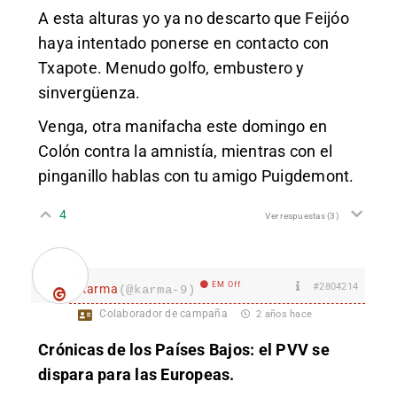
A esta alturas yo ya no descarto que Feijóo
haya intentado ponerse en contacto con
Txapote. Menudo golfo, embustero y
sinvergüenza.
Venga, otra manifacha este domingo en
Colón contra la amnistía, mientras con el
pinganillo hablas con tu amigo Puigdemont.
4
Ver respuestas
(3)
EM Off
#2804214
karma
(@karma-9)
Colaborador de campaña
2 años hace
Crónicas de los Países Bajos: el PVV se
dispara para las Europeas.