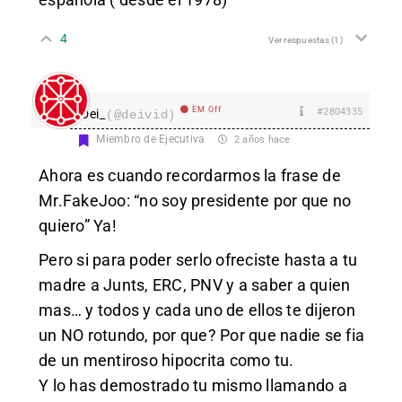
4
Ver respuestas
(1)
EM Off
#2804335
Dei_
(@deivid)
Miembro de Ejecutiva
2 años hace
Ahora es cuando recordarmos la frase de
Mr.FakeJoo: “no soy presidente por que no
quiero” Ya!
Pero si para poder serlo ofreciste hasta a tu
madre a Junts, ERC, PNV y a saber a quien
mas… y todos y cada uno de ellos te dijeron
un NO rotundo, por que? Por que nadie se fia
de un mentiroso hipocrita como tu.
Y lo has demostrado tu mismo llamando a