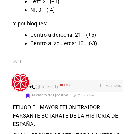
Left: 2 (+1)
NI: 0 (-4)
Y por bloques:
Centro a derecha: 21 (+5)
Centro a izquierda: 10 (-3)
0
EM Off
#2804206
Dei_
(@deivid)
Miembro de Ejecutiva
2 años hace
FEIJOO EL MAYOR FELON TRAIDOR
FARSANTE BOTARATE DE LA HISTORIA DE
ESPAÑA.