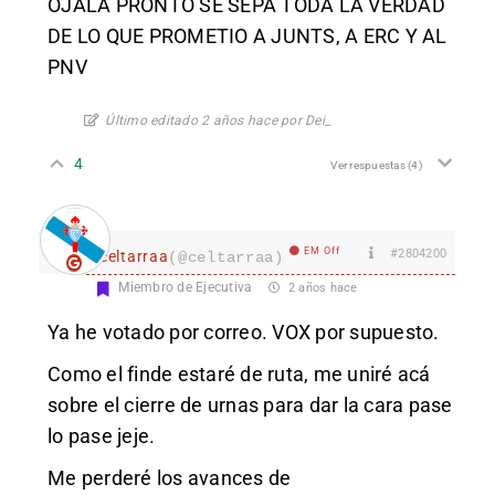
OJALA PRONTO SE SEPA TODA LA VERDAD
DE LO QUE PROMETIO A JUNTS, A ERC Y AL
PNV
Último editado 2 años hace por Dei_
4
Ver respuestas
(4)
EM Off
#2804200
celtarraa
(@celtarraa)
Miembro de Ejecutiva
2 años hace
Ya he votado por correo. VOX por supuesto.
Como el finde estaré de ruta, me uniré acá
sobre el cierre de urnas para dar la cara pase
lo pase jeje.
Me perderé los avances de