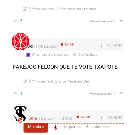
Último editado 2 años hace por Manuel
5
Ver respuestas
(1)
EM Off
#2804249
Dei_
(@deivid)
Miembro de Ejecutiva
2 años hace
FAKEJOO FELOON QUE TE VOTE TXAPOTE
Último editado 2 años hace por Dei_
5
Ver respuestas
(1)
EM Off
#2804240
Rebel
(@psarria1280)
Miembro
Líder político
2 años hace