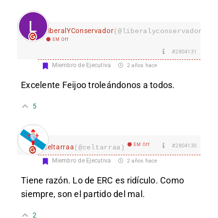
LiberalYConservador
(@liberalyconservador133
EM Off
#2804131
Miembro de Ejecutiva
2 años hace
Excelente Feijoo troleándonos a todos.
5
EM Off
#2804130
celtarraa
(@celtarraa)
Miembro de Ejecutiva
2 años hace
Tiene razón. Lo de ERC es ridículo. Como
siempre, son el partido del mal.
2