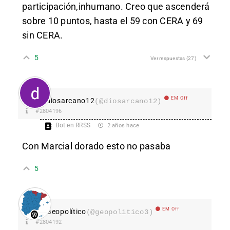
participación,inhumano. Creo que ascenderá
sobre 10 puntos, hasta el 59 con CERA y 69
sin CERA.
5
Ver respuestas
(27)
EM Off
diosarcano12
(@diosarcano12)
#2804196
Bot en RRSS
2 años hace
Con Marcial dorado esto no pasaba
5
EM Off
Geopolítico
(@geopolitico3)
#2804192