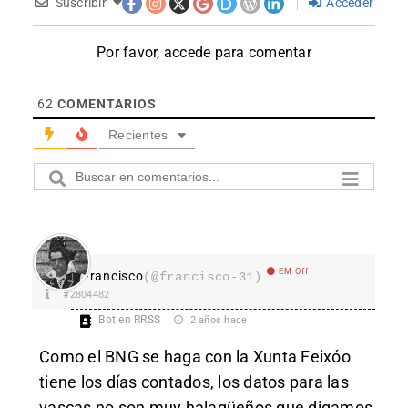
Suscribir
Acceder
Por favor, accede para comentar
62
COMENTARIOS
Recientes
EM Off
Francisco
(@francisco-31)
#2804482
Bot en RRSS
2 años hace
Como el BNG se haga con la Xunta Feixóo
tiene los días contados, los datos para las
vascas no son muy halagüeños que digamos