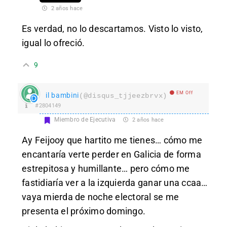
2 años hace
Es verdad, no lo descartamos. Visto lo visto,
igual lo ofreció.
9
EM Off
il bambini
(@disqus_tjjeezbrvx)
#2804149
Miembro de Ejecutiva
2 años hace
Ay Feijooy que hartito me tienes… cómo me
encantaría verte perder en Galicia de forma
estrepitosa y humillante… pero cómo me
fastidiaría ver a la izquierda ganar una ccaa…
vaya mierda de noche electoral se me
presenta el próximo domingo.