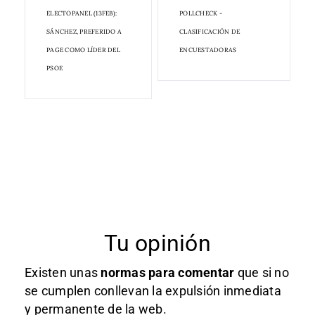
ELECTOPANEL (13FEB):
POLLCHECK -
SÁNCHEZ, PREFERIDO A
CLASIFICACIÓN DE
PAGE COMO LÍDER DEL
ENCUESTADORAS
PSOE
Tu opinión
Existen unas
normas
para comentar
que si no
se cumplen conllevan la expulsión inmediata
y permanente de la web.