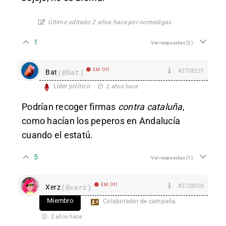
Último editado 2 años hace por nomedigas
1
Ver respuestas
(2)
EM Off
#2728321
Bat
(@bat)
Líder político
2 años hace
Podrían recoger firmas
contra cataluña
,
como hacían los peperos en Andalucía
cuando el estatú.
5
Ver respuestas
(1)
EM Off
#2728305
Xerz
(@xerz)
Miembro
Colaborador de campaña
2 años hace