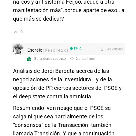
narcos y antisistema Feijoo, acude a otra
manifestación más”.porque aparte de eso., a
que más se dedica!?
0
EM On
#2728580
Escreix
(@escreix)
Gurú demoscópico
2 años hace
Análisis de Jordi Barbeta acerca de las
negociaciones de la investidura… y de la
oposición de PP, ciertos sectores del PSOE y
el deep state contra la amnistía.
Resumiendo: ven riesgo que el PSOE se
salga ni que sea parcialmente de los
“consensos” de la Transacción -también
llamada Transición. Y que a continuación