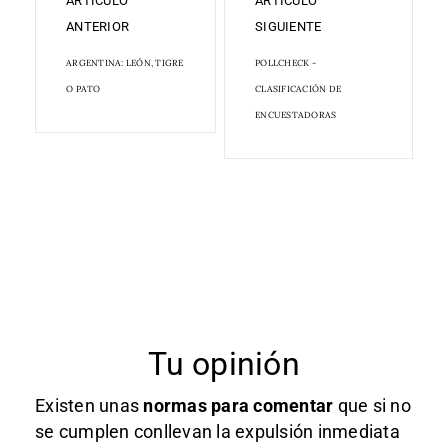
ARTÍCULO
ARTÍCULO
ANTERIOR
SIGUIENTE
ARGENTINA: LEÓN, TIGRE
POLLCHECK -
O PATO
CLASIFICACIÓN DE
ENCUESTADORAS
Tu opinión
Existen unas
normas
para comentar
que si no
se cumplen conllevan la expulsión inmediata