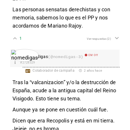
Las personas sensatas derechistas y con
memoria, sabemos lo que es el PP y nos
acordamos de Mariano Rajoy.
1
Ver respuestas
(2)
EM Off
nomedigas
(@nomedigas-3)
#2728329
Colaborador de campaña
2 años hace
Tras la “valcanizacion” y/o la destrucción de
España, acude a la antigua capital del Reino
Visigodo. Esto tiene su tema.
Aunque ya se pone en cuestión cuál fue.
Dicen que era Recopolis y está en mi tierra.
Jejeje, no es broma.