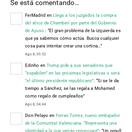
Se está comentando…
FerMadrid
en
Llega a los juzgados la compra
del ático de Chamberí por parte del Gobierno
de Ayuso.
: “
El gran problema de la izquierda es
que ya sabemos cómo actúa. Busca cualquier
cosa para intentar crear una cortina…
”
Ago 8, 05:52
Edinho
en
Trump pide a sus senadores que
“espabilen” en las próximas legislativas o será
“el último presidente republicano”
: “
Si se le da
tiempo a Sánchez, se las regala a Mohamed
como regalo de cumpleaños
”
Ago 8, 04:44
Don Pelayo
en
Ferran Torres, nuevo embajador
de la Comunitat Valenciana: “Representa una
identidad a la que jamás renunciaré”
: “
Un orgull