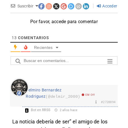
Suscribir
Acceder
Por favor, accede para comentar
13
COMENTARIOS
Recientes
Delmiro Bernardez
EM Off
Rodriguez
(@delmir_2000)
#2728894
Bot en RRSS
2 años hace
La noticia debería de ser” el amigo de los