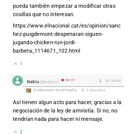
pueda también empezar a modificar otras
cosillas que no interesan.
https://www.elnacional.cat/es/opinion/sanc
hez-puigdemont-despenaran-siguen-
jugando-chicken-run-jordi-
barbeta_1114671_102.html
1
EM Off
#2728396
Nabiu
(@nabiu)
Colaborador de campaña
2 años hace
Así tienen algun acto para hacer, gracias a la
negociación de la ley de amnistía. Si no, no
tendrían nada para hacer ni mensaje.
2