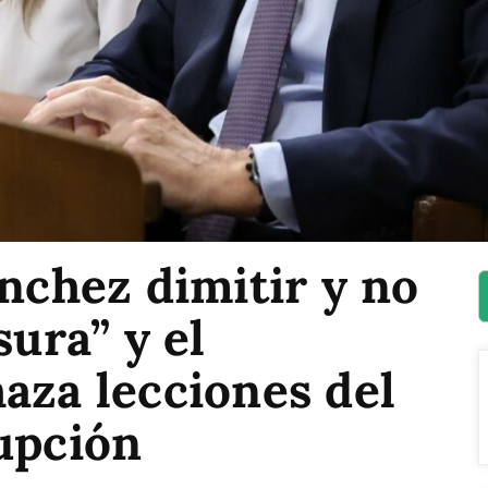
ánchez dimitir y no
sura” y el
aza lecciones del
upción