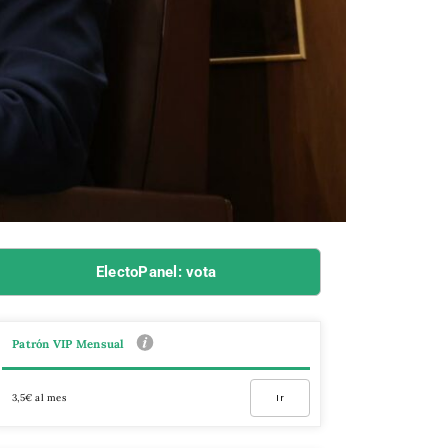
ElectoPanel: vota
Patrón VIP Mensual
3,5€ al mes
Ir