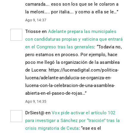
camarada…. esos son los que se le colaron a
la meloni….. por italia…. y como a ella se le…
”
Ago 9, 14:37
Triosse
en
Adelante prepara las municipales
con candidaturas propias y vaticina que entrará
en el Congreso tras las generales
: “
Todavía no,
pero estamos en proceso. Por ejemplo, hace
poco me llegó la organización de la asamblea
de Lucena: https://lucenadigital.com/politica-
lucena/adelante-andalucia-se-organiza-en-
lucena-con-la-celebracion-de-una-asamblea-
abierta-en-el-paseo-de-rojas…
”
Ago 9, 14:35
DrSiest@
en
Vox pide activar el artículo 102
para investigar a Sánchez por “traición” tras la
crisis migratoria de Ceuta
: “
ese es el