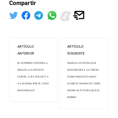
Compartir
ARTÍCULO
ARTÍCULO
ANTERIOR
SIGUIENTE
EL SUPREMO CONDENA A
ABASCAL VATICINA QUE
ÁBALOS A 24 AÑOS DE
SÁNCHEZ IRÁ A LA CÁRCEL
CÁRCEL, A 19 A KOLDO Y A
COMO ÁBALOS CUANDO
4 A ALDAMA POR EL 'CASO
ACABE SU MANDATO: "SABE
MASCARILLAS'
AHORA EL FUTURO QUE LE
ESPERA"