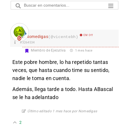
EM Off
Nomedigas
(@vicentebh)
#3264534
Miembro de Ejecutiva
1 mes hace
Este pobre hombre, lo ha repetido tantas
veces, que hasta cuando tirne su sentido,
nadie le toma en cuenta.
Además, llega tarde a todo. Hasta ABascal
se le ha adelantado
Último editado 1 mes hace por Nomedigas
2