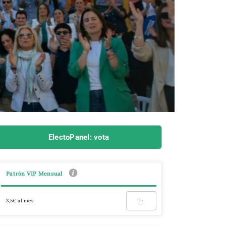
ElectoPanel: vota
Patrón VIP Mensual
3,5€ al mes
Ir