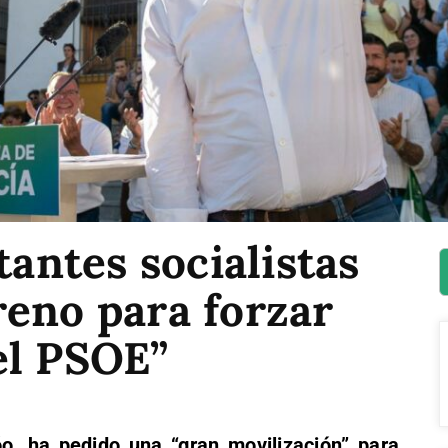
tantes socialistas
reno para forzar
el PSOE”
óo, ha pedido una “gran movilización” para