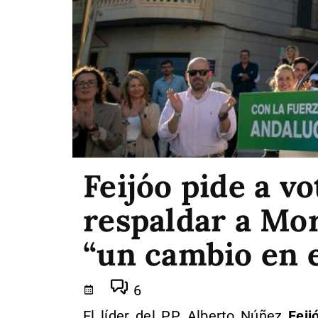
Feijóo pide a vo
respaldar a Mo
“un cambio en 
6
El líder del PP, Alberto Núñez
Feij