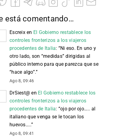
e está comentando…
Escreix
en
El Gobierno restablece los
controles fronterizos a los viajeros
procedentes de Italia
: “
Ni eso. En uno y
otro lado, son “medidas” dirigidas al
público interno para que parezca que se
“hace algo”.
”
Ago 8, 09:46
DrSiest@
en
El Gobierno restablece los
controles fronterizos a los viajeros
procedentes de Italia
: “
ojo por ojo….. al
italiano que venga se le tocan los
huevos…..
”
Ago 8, 09:41