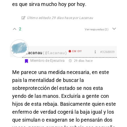
es que sirva mucho hoy por hoy.
Último editado 29 días hace por Lacanau
2
Ver respuestas
(2)
EM Off
#3268809
Lacanau
(@lacanau)
Miembro de Ejecutiva
29 días hace
Me parece una medida necesaria, en este
pais la mentalidad de buscar la
sobreprotección del estado se nos esta
yendo de las manos. Excluiría a gente con
hijos de esta rebaja. Basicamente quien este
enfermo de verdad cogerá la baja igual y los
que simulan o exageran se lo pensarán dos