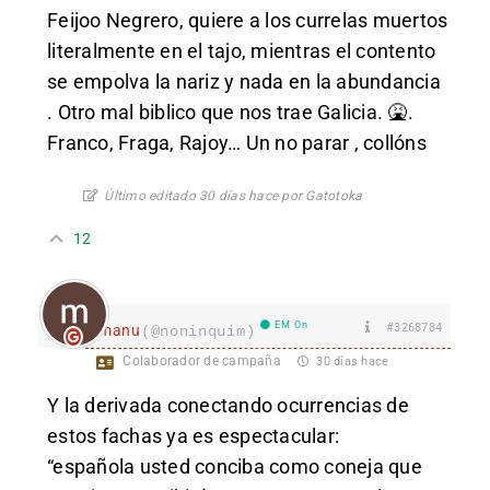
Feijoo Negrero, quiere a los currelas muertos
literalmente en el tajo, mientras el contento
se empolva la nariz y nada en la abundancia
. Otro mal biblico que nos trae Galicia. 🤮.
Franco, Fraga, Rajoy… Un no parar , collóns
Último editado 30 días hace por Gatotoka
12
EM On
#3268784
manu
(@noninquim)
Colaborador de campaña
30 días hace
Y la derivada conectando ocurrencias de
estos fachas ya es espectacular:
“española usted conciba como coneja que