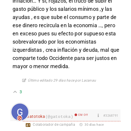
inflacion… Y si, rojazos, el truco de subir el
gasto público y los salarios mínimos ,y las
ayudas , es que sube el consumo y parte de
ese dinero recircula en la economia …, pero
en exceso pues su efecto por supueso esta
sobrevalorado por los economistas
izquerdistas , crea inflación y deuda, mal que
comparte todo Occidente para ser justos en
mayor o menor medida.
Último editado 29 días hace por Lacanau
3
EM Off
#3268791
Gatotoka
(@gatotoka)
Colaborador de campaña
30 días hace