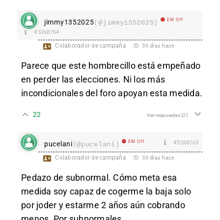
EM Off
jimmy1352025
(@jimmy1352025)
#3268764
Colaborador de campaña
30 días hace
Parece que este hombrecillo está empeñado
en perder las elecciones. Ni los más
incondicionales del foro apoyan esta medida.
22
Ver respuestas
(2)
EM Off
#3268763
pucelani
(@pucelani)
Colaborador de campaña
30 días hace
Pedazo de subnormal. Cómo meta esa
medida soy capaz de cogerme la baja solo
por joder y estarme 2 años aún cobrando
menos. Por subnormales.