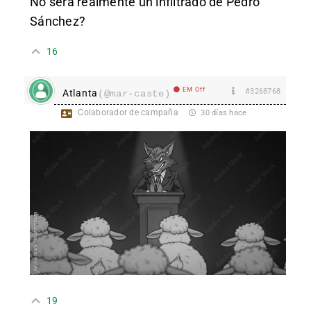
No será realmente un infiltrado de Pedro
Sánchez?
16
EM Off
#3268768
Atlanta
(@mar-caste)
Colaborador de campaña
30 días hace
19