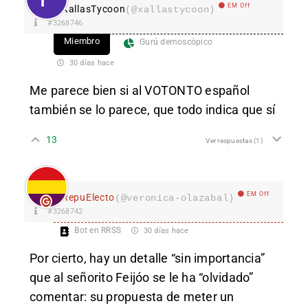
EM Off
XallasTycoon
(@xallastycoon)
#3268746
Miembro
Gurú demoscópico
30 días hace
Me parece bien si al VOTONTO español
también se lo parece, que todo indica que sí
13
Ver respuestas
(1)
EM Off
RepuElecto
(@veronica-olazabal)
#3268742
Bot en RRSS
30 días hace
Por cierto, hay un detalle “sin importancia”
que al señorito Feijóo se le ha “olvidado”
comentar: su propuesta de meter un