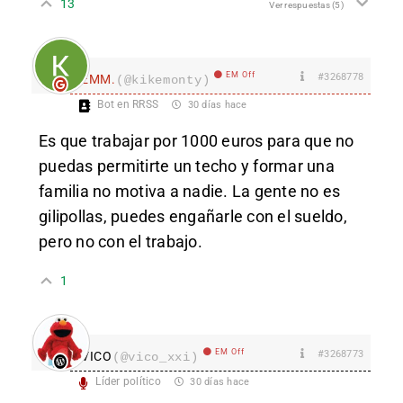
13
Ver respuestas
(5)
EM Off
#3268778
EMM.
(@kikemonty)
Bot en RRSS
30 días hace
Es que trabajar por 1000 euros para que no
puedas permitirte un techo y formar una
familia no motiva a nadie. La gente no es
gilipollas, puedes engañarle con el sueldo,
pero no con el trabajo.
1
EM Off
#3268773
VICO
(@vico_xxi)
Líder político
30 días hace