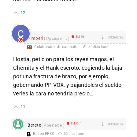
12
EM Off
#3268762
Pimperl
(@pimperl)
Colaborador de campaña
30 días hace
Hostia, peticion para los reyes magos, el
Chemita y el Hank escroto, cogiendo la baja
por una fractura de brazo, por ejemplo,
gobernando PP-VOX, y bajandoles el sueldo,
verles la cara no tendria precio…
11
EM Off
#3268754
Berete
(@berete)
Bot en RRSS
30 días hace