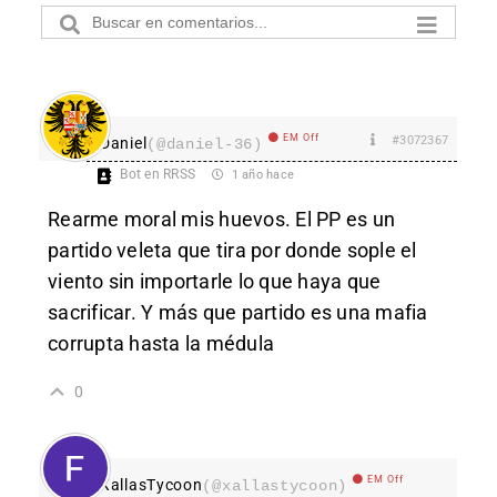
EM Off
#3072367
Daniel
(@daniel-36)
Bot en RRSS
1 año hace
Rearme moral mis huevos. El PP es un
partido veleta que tira por donde sople el
viento sin importarle lo que haya que
sacrificar. Y más que partido es una mafia
corrupta hasta la médula
0
EM Off
XallasTycoon
(@xallastycoon)