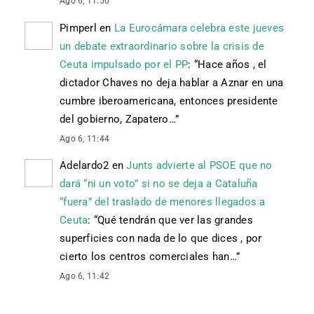
Ago 6, 11:50
Pimperl
en
La Eurocámara celebra este jueves
un debate extraordinario sobre la crisis de
Ceuta impulsado por el PP
: “
Hace años , el
dictador Chaves no deja hablar a Aznar en una
cumbre iberoamericana, entonces presidente
del gobierno, Zapatero…
”
Ago 6, 11:44
Adelardo2
en
Junts advierte al PSOE que no
dará “ni un voto” si no se deja a Cataluña
“fuera” del traslado de menores llegados a
Ceuta
: “
Qué tendrán que ver las grandes
superficies con nada de lo que dices , por
cierto los centros comerciales han…
”
Ago 6, 11:42