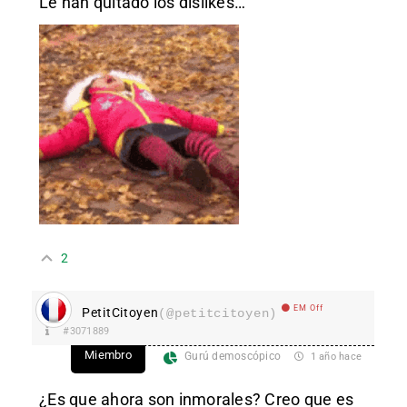
Le han quitado los dislikes…
2
EM Off
PetitCitoyen
(@petitcitoyen)
#3071889
Miembro
Gurú demoscópico
1 año hace
¿Es que ahora son inmorales? Creo que es