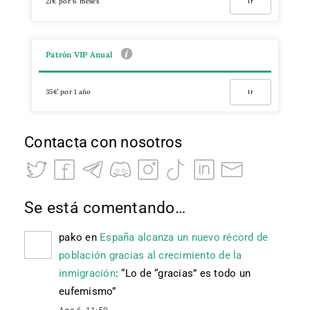
21€ por 6 meses
Ir
Patrón VIP Anual
35€ por 1 año
Ir
Contacta con nosotros
Se está comentando…
pako
en
España alcanza un nuevo récord de
población gracias al crecimiento de la
inmigración
: “
Lo de “gracias” es todo un
eufemismo
”