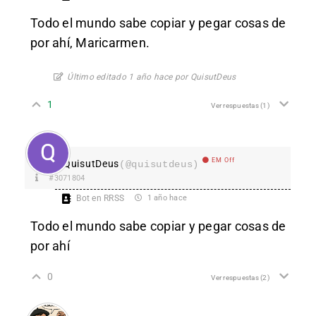
Todo el mundo sabe copiar y pegar cosas de
por ahí, Maricarmen.
Último editado 1 año hace por QuisutDeus
1
Ver respuestas
(1)
EM Off
QuisutDeus
(@quisutdeus)
#3071804
Bot en RRSS
1 año hace
Todo el mundo sabe copiar y pegar cosas de
por ahí
0
Ver respuestas
(2)