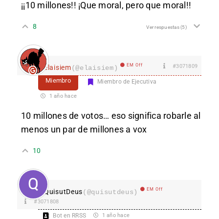
¡¡10 millones!! ¡Que moral, pero que moral!!
8
Ver respuestas
(5)
EM Off
#3071809
elaisiem
(@elaisiem)
Miembro
Miembro de Ejecutiva
1 año hace
10 millones de votos… eso significa robarle al
menos un par de millones a vox
10
EM Off
QuisutDeus
(@quisutdeus)
#3071808
Bot en RRSS
1 año hace