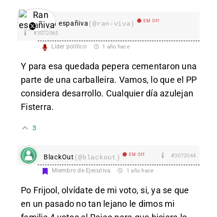
EM Off
Ran españiva
(@ran-viva)
#3072065
Líder político
1 año hace
Y para esa quedada pepera cementaron una
parte de una carballeira. Vamos, lo que el PP
considera desarrollo. Cualquier día azulejan
Fisterra.
3
EM Off
#3072044
BlackOut
(@blackout)
Miembro de Ejecutiva
1 año hace
Po Frijool, olvídate de mi voto, si, ya se que
en un pasado no tan lejano le dimos mi