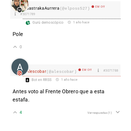
EM Off
SastrakaAurrera
(@elposs527)
#3071789
Gurú demoscópico
1 año hace
Pole
0
EM Off
#3071788
Alescobar
(@alescobar)
Bot en RRSS
1 año hace
Antes voto al Frente Obrero que a esta
estafa.
4
Ver respuestas
(1)