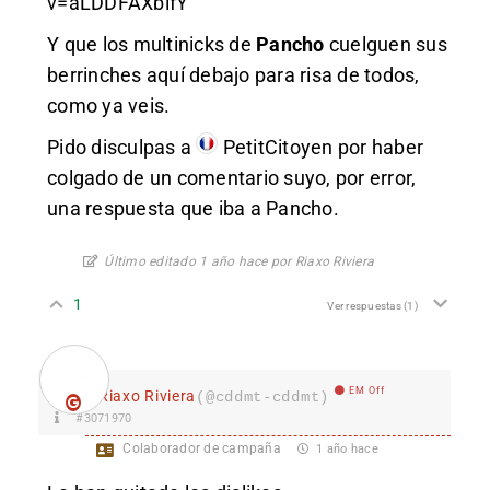
v=aLDDFAXbifY
Y que los multinicks de
Pancho
cuelguen sus
berrinches aquí debajo para risa de todos,
como ya veis.
Pido disculpas a
PetitCitoyen
por haber
colgado de un comentario suyo, por error,
una respuesta que iba a Pancho.
Último editado 1 año hace por Riaxo Riviera
1
Ver respuestas
(1)
EM Off
Riaxo Riviera
(@cddmt-cddmt)
#3071970
Colaborador de campaña
1 año hace