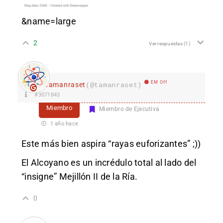
&name=large
2
Ver respuestas
(1)
EM Off
Tamanraset
(@tamanraset)
#3071843
Miembro
Miembro de Ejecutiva
1 año hace
Este más bien aspira “rayas euforizantes” ;))
El Alcoyano es un incrédulo total al lado del
“insigne” Mejillón II de la Ría.
0