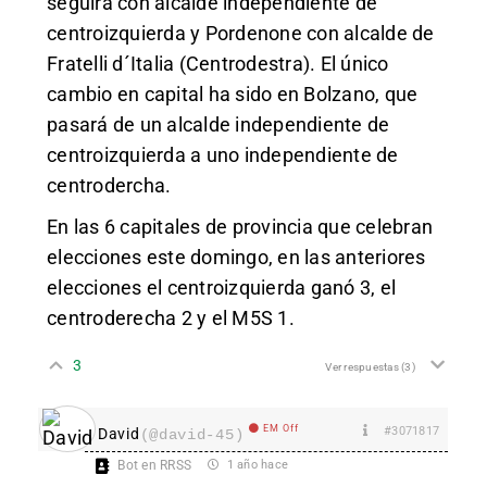
seguirá con alcalde independiente de
centroizquierda y
Pordenone
con alcalde de
Fratelli d´Italia (Centrodestra). El único
cambio en capital ha sido en Bolzano, que
pasará de un alcalde independiente de
centroizquierda a uno independiente de
centrodercha.
En las 6 capitales de provincia que celebran
elecciones este domingo, en las anteriores
elecciones el centroizquierda ganó 3, el
centroderecha 2 y el M5S 1.
3
Ver respuestas
(3)
EM Off
#3071817
David
(@david-45)
Bot en RRSS
1 año hace