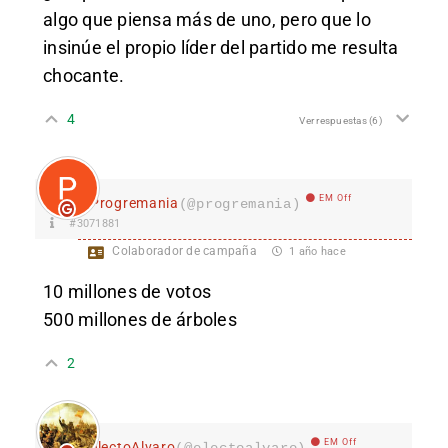
algo que piensa más de uno, pero que lo
insinúe el propio líder del partido me resulta
chocante.
4
Ver respuestas
(6)
EM Off
Progremania
(@progremania)
#3071881
Colaborador de campaña
1 año hace
10 millones de votos
500 millones de árboles
2
EM Off
electoAlvaro
(@electoalvaro)