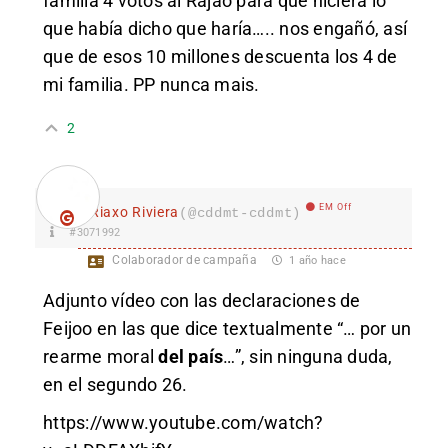
familia 4 votos al Rajao para que hiciera lo
que había dicho que haría….. nos engañó, así
que de esos 10 millones descuenta los 4 de
mi familia. PP nunca mais.
2
EM Off
Riaxo Riviera
(@cddmt-cddmt)
#3071992
Colaborador de campaña
1 año hace
Adjunto vídeo con las declaraciones de
Feijoo en las que dice textualmente “… por un
rearme moral
del país
…”, sin ninguna duda,
en el segundo 26.
https://www.youtube.com/watch?