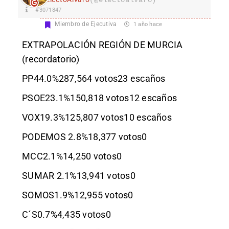
#3071847
Miembro de Ejecutiva
1 año hace
EXTRAPOLACIÓN REGIÓN DE MURCIA
(recordatorio)
PP44.0%287,564 votos23 escaños
PSOE23.1%150,818 votos12 escaños
VOX19.3%125,807 votos10 escaños
PODEMOS 2.8%18,377 votos0
MCC2.1%14,250 votos0
SUMAR 2.1%13,941 votos0
SOMOS1.9%12,955 votos0
C´S0.7%4,435 votos0