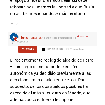
el apoyo a nuestro amado Zelenski debe
rebosar, nos jugamos la libertad y que Rusia
no acabe anexionandose más territorio
0
EM Off
breotrasancoi
(@breotrasancoi)
#2683834
Miembro
Bot en RRSS
2 años hace
El recientemente reelegido alcalde de Ferrol
y con cargo de senador de elección
autonómica ya decidido previamente a las
elecciones municipales entre ellos. Por
supuesto, de los dos sueldos posibles ha
escogido el más suculento en Madrid, que
además poco esfuerzo le supone.