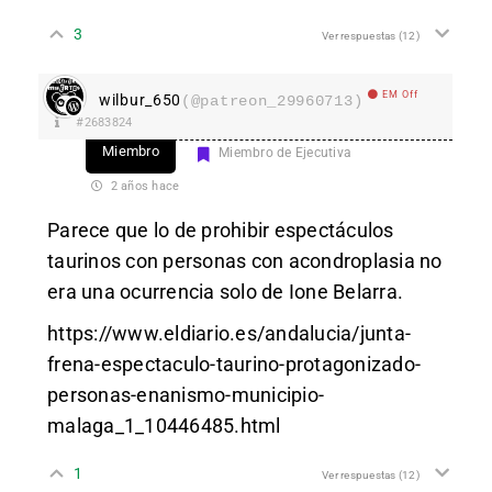
3
Ver respuestas
(12)
EM Off
wilbur_650
(@patreon_29960713)
#2683824
Miembro
Miembro de Ejecutiva
2 años hace
Parece que lo de prohibir espectáculos
taurinos con personas con acondroplasia no
era una ocurrencia solo de Ione Belarra.
https://www.eldiario.es/andalucia/junta-
frena-espectaculo-taurino-protagonizado-
personas-enanismo-municipio-
malaga_1_10446485.html
1
Ver respuestas
(12)