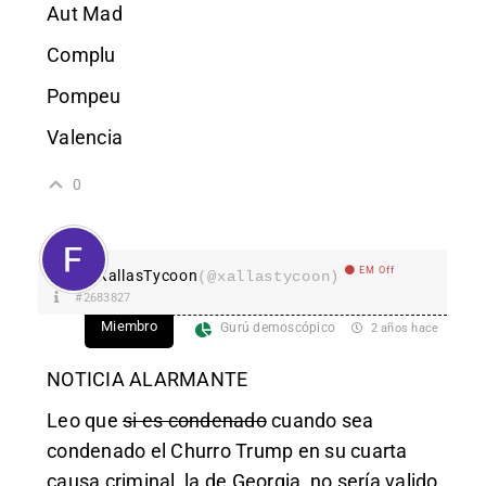
Aut Mad
Complu
Pompeu
Valencia
0
EM Off
XallasTycoon
(@xallastycoon)
#2683827
Miembro
Gurú demoscópico
2 años hace
NOTICIA ALARMANTE
Leo que
si es condenado
cuando sea
condenado el Churro Trump en su cuarta
causa criminal, la de Georgia, no sería valido