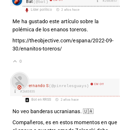
#2683857
Bat
(@bat)
Líder político
2 años hace
Me ha gustado este artículo sobre la
polémica de los enanos toreros.
https://theobjective.com/espana/2022-09-
30/enanitos-toreros/
0
EM Off
Fernando S
(@pinrelesguays)
#2683835
Bot en RRSS
2 años hace
No veo banderas ucranianas. 🇺🇦
Compañeros, es en estos momentos en que