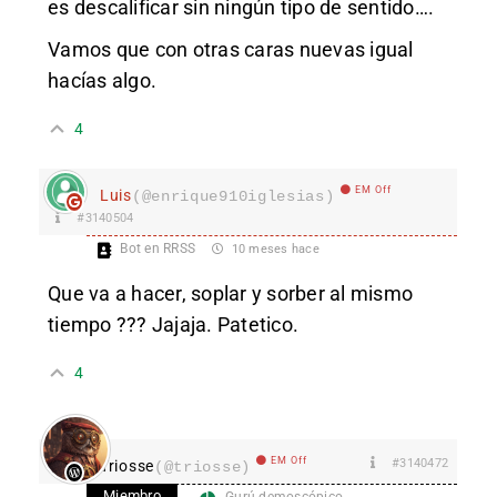
es descalificar sin ningún tipo de sentido….
Vamos que con otras caras nuevas igual
hacías algo.
4
EM Off
Luis
(@enrique910iglesias)
#3140504
Bot en RRSS
10 meses hace
Que va a hacer, soplar y sorber al mismo
tiempo ??? Jajaja. Patetico.
4
EM Off
#3140472
Triosse
(@triosse)
Miembro