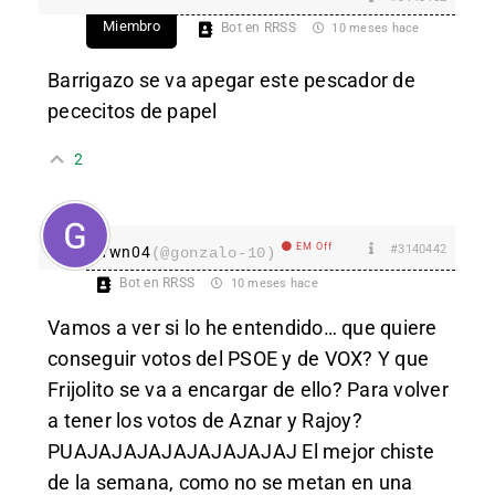
Miembro
Bot en RRSS
10 meses hace
Barrigazo se va apegar este pescador de
pececitos de papel
2
EM Off
#3140442
Ywn04
(@gonzalo-10)
Bot en RRSS
10 meses hace
Vamos a ver si lo he entendido… que quiere
conseguir votos del PSOE y de VOX? Y que
Frijolito se va a encargar de ello? Para volver
a tener los votos de Aznar y Rajoy?
PUAJAJAJAJAJAJAJAJAJ El mejor chiste
de la semana, como no se metan en una