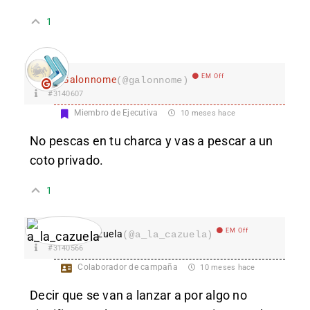
1
EM Off
Galonnome
(@galonnome)
#3140607
Miembro de Ejecutiva
10 meses hace
No pescas en tu charca y vas a pescar a un
coto privado.
1
EM Off
a_la_cazuela
(@a_la_cazuela)
#3140566
Colaborador de campaña
10 meses hace
Decir que se van a lanzar a por algo no