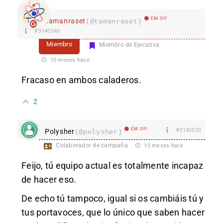
EM Off
Tamanraset
(@tamanraset)
#3140540
Miembro
Miembro de Ejecutiva
10 meses hace
Fracaso en ambos caladeros.
2
EM Off
#3140532
Polysher
(@polysher)
Colaborador de campaña
10 meses hace
Feijo, tú equipo actual es totalmente incapaz
de hacer eso.
De echo tú tampoco, igual si os cambiáis tú y
tus portavoces, que lo único que saben hacer