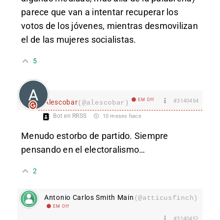
parece que van a intentar recuperar los
votos de los jóvenes, mientras desmovilizan
el de las mujeres socialistas.
5
EM Off
#3140454
Alescobar
(@alescobar)
Bot en RRSS
10 meses hace
Menudo estorbo de partido. Siempre
pensando en el electoralismo…
2
Antonio Carlos Smith Main
(@atticusfinch)
EM Off
#3140452