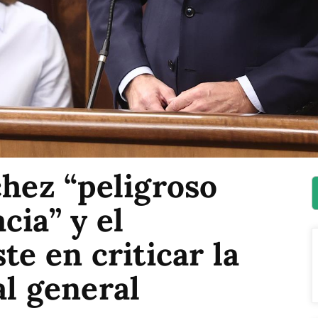
chez “peligroso
cia” y el
te en criticar la
al general