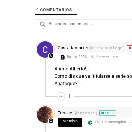
9
COMENTARIOS
Costadamorte
(@estadogalego)
8 meses hace
Bot en RRSS
Ánimo Alberto!…
Como dis que vai titularse a serie 
Anatoqué?….
1
Triosse
(@triosse)
EM On
Miembro
Gurú demoscópico