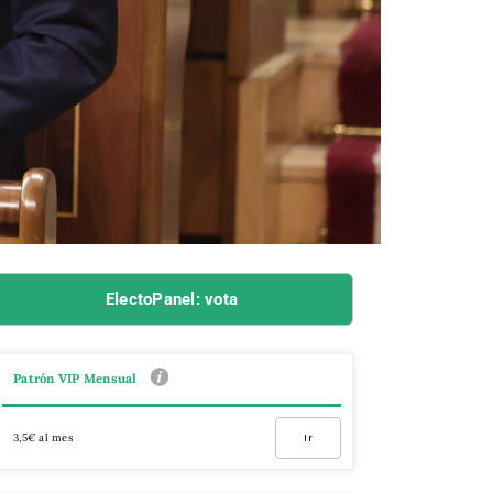
ElectoPanel: vota
Patrón VIP Mensual
3,5€ al mes
Ir