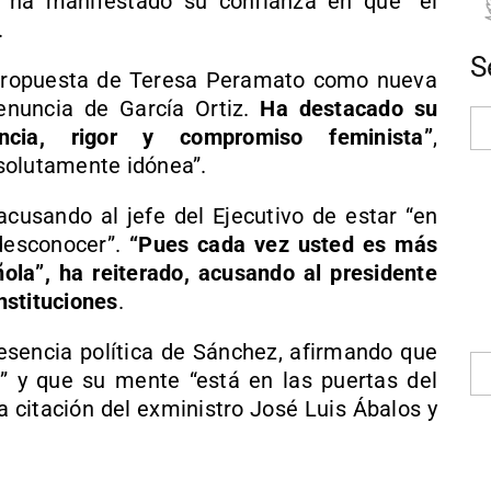
ha manifestado su confianza en que “el
.
S
propuesta de Teresa Peramato como nueva
renuncia de García Ortiz.
Ha destacado su
dencia, rigor y compromiso feminista”
,
solutamente idónea”.
 acusando al jefe del Ejecutivo de estar “en
desconocer”.
“Pues cada vez usted es más
ola”, ha reiterado, acusando al presidente
instituciones
.
resencia política de Sánchez, afirmando que
” y que su mente “está en las puertas del
a citación del exministro José Luis Ábalos y