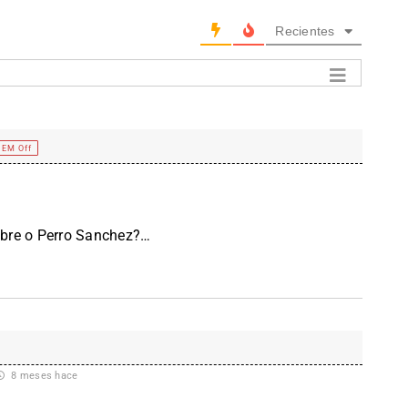
Recientes
EM Off
sobre o Perro Sanchez?…
8 meses hace