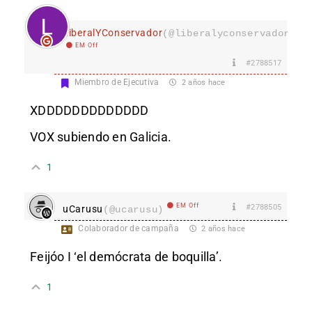
LiberalYConservador
(@liberalyconservador133
EM Off
#2788517
Miembro de Ejecutiva
2 años hace
XDDDDDDDDDDDDD
VOX subiendo en Galicia.
1
EM Off
#2788505
uCarusu
(@ucarusu)
Colaborador de campaña
2 años hace
Feijóo I ‘el demócrata de boquilla’.
1