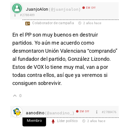
EM Off
JuanjoAlon
(@juanjoalon)
#2788489
Colaborador de campaña
2 años hace
En el PP son muy buenos en destruir
partidos. Yo aún me acuerdo como
desmontaron Unión Valenciana “comprando”
al fundador del partido, González Lizondo.
Estos de VOX lo tiene muy mal, van a por
todas contra ellos, así que ya veremos si
consiguen sobrevivir.
0
EM Off
#2788476
aanodino
(@aanodino_)
Miembro
Líder político
2 años hace