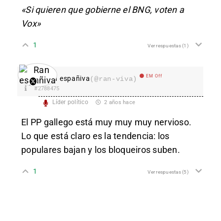
«Si quieren que gobierne el BNG, voten a
Vox»
1
Ver respuestas
(1)
EM Off
Ran españiva
(@ran-viva)
#2788475
Líder político
2 años hace
El PP gallego está muy muy muy nervioso.
Lo que está claro es la tendencia: los
populares bajan y los bloqueiros suben.
1
Ver respuestas
(5)