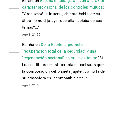
Berete
en
España e Italia garantizan a la UE el
carácter provisional de los controles mutuos
:
“
Y rebuznoó la frutera,,, de esto habla, de su
ático no no dijo ayer que ella hablaba de sus
temas?…
”
Ago 8, 21:55
Edinho
en
De la Espriella promete
“recuperación total de la seguridad” y una
“regeneración nacional” en su investidura
: “
Si
buscas libros de astronomia encontraras que
la composición del planeta jupiter, como la de
su atmosfera es incompatible con…
”
Ago 8, 21:50