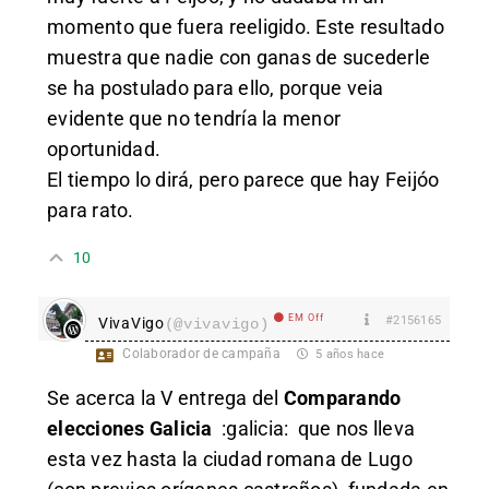
momento que fuera reeligido. Este resultado
muestra que nadie con ganas de sucederle
se ha postulado para ello, porque veia
evidente que no tendría la menor
oportunidad.
El tiempo lo dirá, pero parece que hay Feijóo
para rato.
10
EM Off
#2156165
VivaVigo
(@vivavigo)
Colaborador de campaña
5 años hace
Se acerca la V entrega del
Comparando
elecciones Galicia
:galicia:
que nos lleva
esta vez hasta la ciudad romana de Lugo