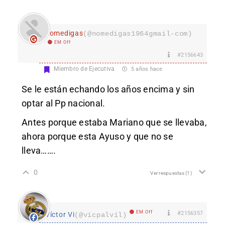
nomedigas
(@nomedigas1964gmail-com)
EM Off
#2156643
Miembro de Ejecutiva
5 años hace
Se le están echando los años encima y sin
optar al Pp nacional.
Antes porque estaba Mariano que se llevaba,
ahora porque esta Ayuso y que no se
lleva…….
0
Ver respuestas
(1)
EM Off
#2156357
Víctor Vi
(@vicpalvil)