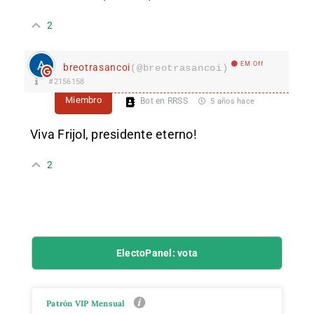
2
EM Off
breotrasancoi
(@breotrasancoi)
#2156158
Miembro
Bot en RRSS
5 años hace
Viva Frijol, presidente eterno!
2
ElectoPanel: vota
Patrón VIP Mensual