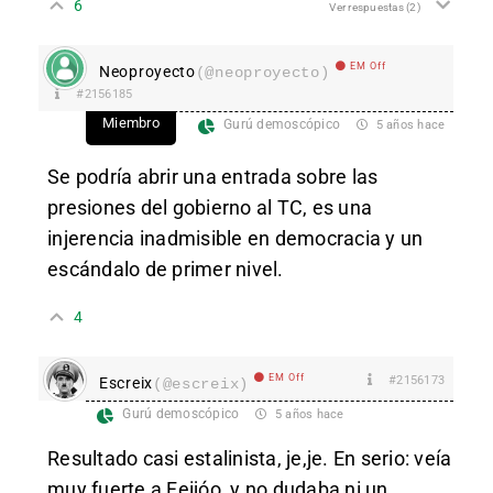
6
Ver respuestas
(2)
EM Off
Neoproyecto
(@neoproyecto)
#2156185
Miembro
Gurú demoscópico
5 años hace
Se podría abrir una entrada sobre las
presiones del gobierno al TC, es una
injerencia inadmisible en democracia y un
escándalo de primer nivel.
4
EM Off
#2156173
Escreix
(@escreix)
Gurú demoscópico
5 años hace
Resultado casi estalinista, je,je. En serio: veía
muy fuerte a Feijóo, y no dudaba ni un