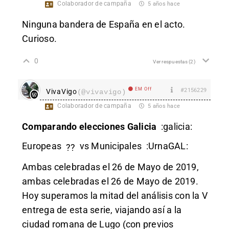
Colaborador de campaña
5 años hace
Ninguna bandera de España en el acto.
Curioso.
0
Ver respuestas
(2)
EM Off
#2156229
VivaVigo
(@vivavigo)
Colaborador de campaña
5 años hace
Comparando elecciones Galicia
:galicia:
Europeas
vs Municipales
:UrnaGAL:
??
Ambas celebradas el 26 de Mayo de 2019,
ambas celebradas el 26 de Mayo de 2019.
Hoy superamos la mitad del análisis con la V
entrega de esta serie, viajando así a la
ciudad romana de Lugo (con previos