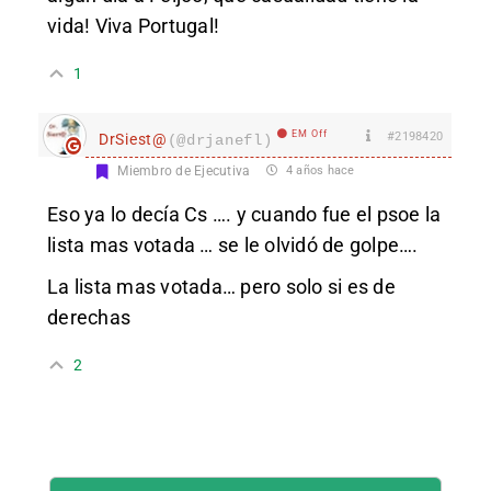
vida! Viva Portugal!
1
EM Off
#2198420
DrSiest@
(@drjanefl)
Miembro de Ejecutiva
4 años hace
Eso ya lo decía Cs …. y cuando fue el psoe la
lista mas votada … se le olvidó de golpe….
La lista mas votada… pero solo si es de
derechas
2