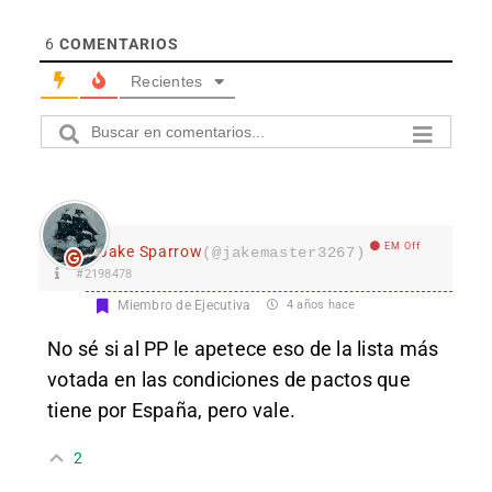
6
COMENTARIOS
Recientes
EM Off
Jake Sparrow
(@jakemaster3267)
#2198478
Miembro de Ejecutiva
4 años hace
No sé si al PP le apetece eso de la lista más
votada en las condiciones de pactos que
tiene por España, pero vale.
2