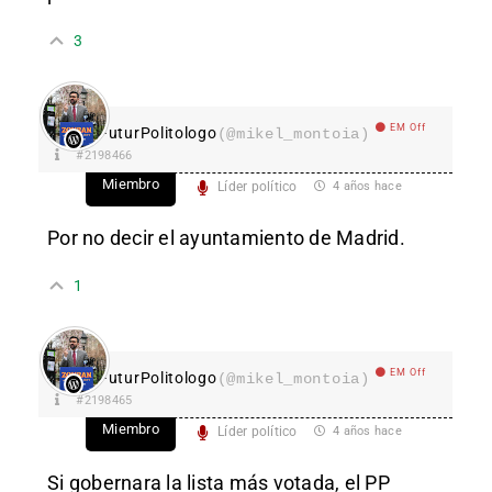
3
EM Off
FuturPolitologo
(@mikel_montoia)
#2198466
Miembro
Líder político
4 años hace
Por no decir el ayuntamiento de Madrid.
1
EM Off
FuturPolitologo
(@mikel_montoia)
#2198465
Miembro
Líder político
4 años hace
Si gobernara la lista más votada, el PP