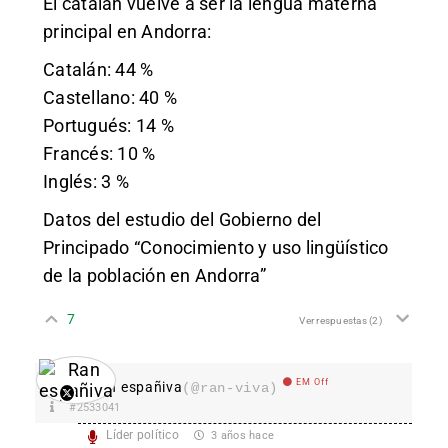
El catalán vuelve a ser la lengua materna
principal en Andorra:
Catalán: 44 %
Castellano: 40 %
Portugués: 14 %
Francés: 10 %
Inglés: 3 %
Datos del estudio del Gobierno del
Principado “Conocimiento y uso lingüístico
de la población en Andorra”
7
Ver respuestas
(2)
EM Off
Ran españiva
(@ran-viva)
#2533041
Líder político
3 años hace