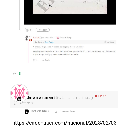
8
EM Off
claramartinaa
(@claramartinaa)
#2533100
Bot en RRSS
3 años hace
https://cadenaser.com/nacional/2023/02/03