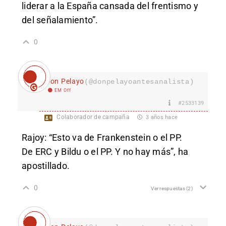
liderar a la España cansada del frentismo y
del señalamiento”.
0
Don Pelayo
(@donpelayoantesanalista)
EM Off
#2533139
Colaborador de campaña
3 años hace
Rajoy: “Esto va de Frankenstein o el PP.
De
ERC
y
Bildu
o el PP. Y no hay más”, ha
apostillado.
0
Ver respuestas
(2)