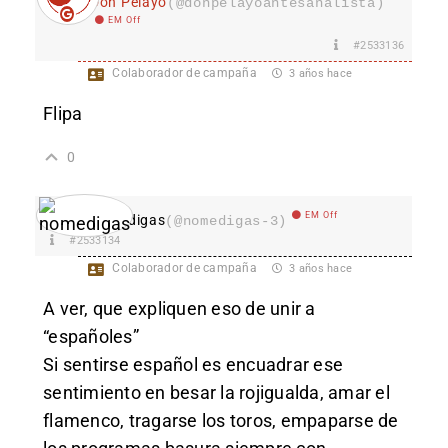
Don Pelayo
(@donpelayoantesanalista)
EM Off
#2533136
Colaborador de campaña
3 años hace
Flipa
0
EM Off
nomedigas
(@nomedigas-3)
#2533134
Colaborador de campaña
3 años hace
A ver, que expliquen eso de unir a
“españoles”
Si sentirse español es encuadrar ese
sentimiento en besar la rojigualda, amar el
flamenco, tragarse los toros, empaparse de