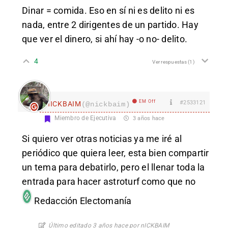
Dinar = comida. Eso en sí ni es delito ni es
nada, entre 2 dirigentes de un partido. Hay
que ver el dinero, si ahí hay -o no- delito.
4
Ver respuestas
(1)
EM Off
#2533121
nICKBAIM
(@nickbaim)
Miembro de Ejecutiva
3 años hace
Si quiero ver otras noticias ya me iré al
periódico que quiera leer, esta bien compartir
un tema para debatirlo, pero el llenar toda la
entrada para hacer astroturf como que no
Redacción Electomanía
Último editado 3 años hace por nICKBAIM