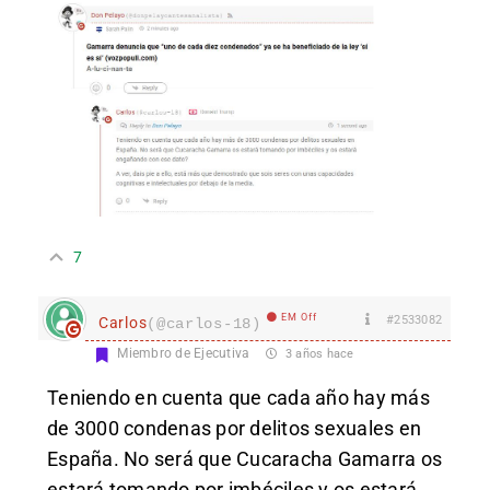
7
EM Off
#2533082
Carlos
(@carlos-18)
Miembro de Ejecutiva
3 años hace
Teniendo en cuenta que cada año hay más
de 3000 condenas por delitos sexuales en
España. No será que Cucaracha Gamarra os
estará tomando por imbéciles y os estará