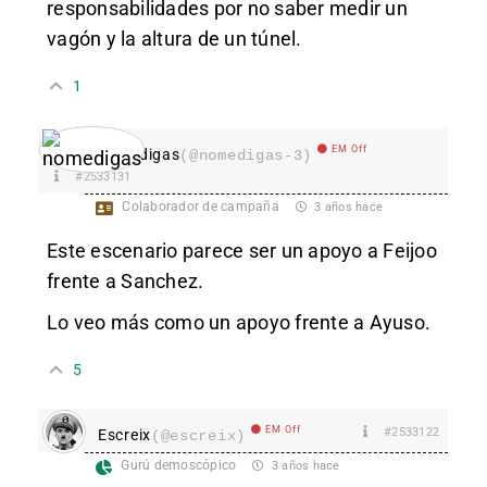
responsabilidades por no saber medir un
vagón y la altura de un túnel.
1
EM Off
nomedigas
(@nomedigas-3)
#2533131
Colaborador de campaña
3 años hace
Este escenario parece ser un apoyo a Feijoo
frente a Sanchez.
Lo veo más como un apoyo frente a Ayuso.
5
EM Off
#2533122
Escreix
(@escreix)
Gurú demoscópico
3 años hace