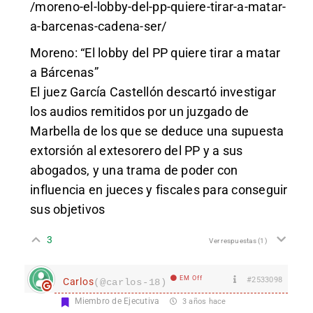
/moreno-el-lobby-del-pp-quiere-tirar-a-matar-
a-barcenas-cadena-ser/
Moreno: “El lobby del PP quiere tirar a matar
a Bárcenas”
El juez García Castellón descartó investigar
los audios remitidos por un juzgado de
Marbella de los que se deduce una supuesta
extorsión al extesorero del PP y a sus
abogados, y una trama de poder con
influencia en jueces y fiscales para conseguir
sus objetivos
3
Ver respuestas
(1)
EM Off
#2533098
Carlos
(@carlos-18)
Miembro de Ejecutiva
3 años hace