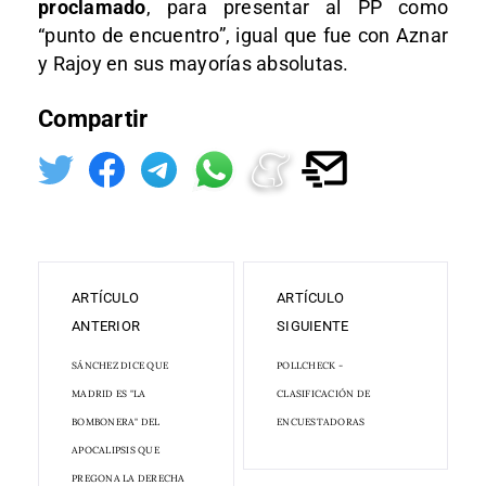
proclamado
, para presentar al PP como
“punto de encuentro”, igual que fue con Aznar
y Rajoy en sus mayorías absolutas.
Compartir
ARTÍCULO
ARTÍCULO
ANTERIOR
SIGUIENTE
SÁNCHEZ DICE QUE
POLLCHECK -
MADRID ES "LA
CLASIFICACIÓN DE
BOMBONERA" DEL
ENCUESTADORAS
APOCALIPSIS QUE
PREGONA LA DERECHA