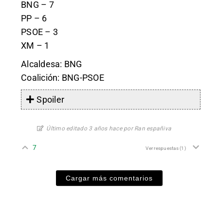
BNG – 7
PP – 6
PSOE – 3
XM – 1
Alcaldesa: BNG
Coalición: BNG-PSOE
Spoiler
Último editado 3 años hace por Ran españiva
7
Ver respuestas
(1)
Cargar más comentarios