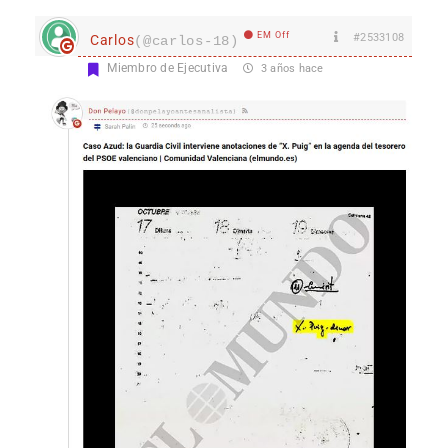
EM Off
#2533108
Carlos
(@carlos-18)
Miembro de Ejecutiva
3 años hace