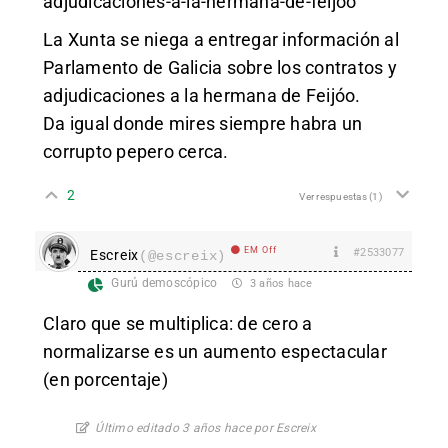
adjudicaciones-a-la-hermana-de-feijoo
La Xunta se niega a entregar información al
Parlamento de Galicia sobre los contratos y
adjudicaciones a la hermana de Feijóo.
Da igual donde mires siempre habra un
corrupto pepero cerca.
2
Ver respuestas
(1)
EM Off
#2533077
Escreix
(@escreix)
Gurú demoscópico
3 años hace
Claro que se multiplica: de cero a
normalizarse es un aumento espectacular
(en porcentaje)
Último editado 3 años hace por Escreix