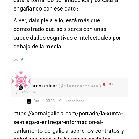
engañando con ese dato?
A ver, dais pie a ello, está más que
demostrado que sois seres con unas
capacidades cognitivas e intelectuales por
debajo de la media.
6
EM Off
claramartinaa
(@claramartinaa)
#2533078
Bot en RRSS
3 años hace
https://xornalgalicia.com/portada/la-xunta-
se-niega-a-entregar-informacion-al-
parlamento-de-galicia-sobre-los-contratos-y-