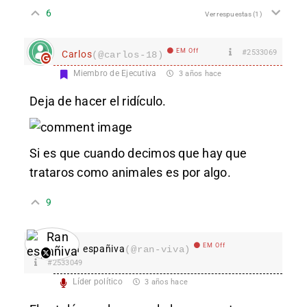
6
Ver respuestas
(1)
EM Off
#2533069
Carlos
(@carlos-18)
Miembro de Ejecutiva
3 años hace
Deja de hacer el ridículo.
Si es que cuando decimos que hay que
trataros como animales es por algo.
9
EM Off
Ran españiva
(@ran-viva)
#2533049
Líder político
3 años hace