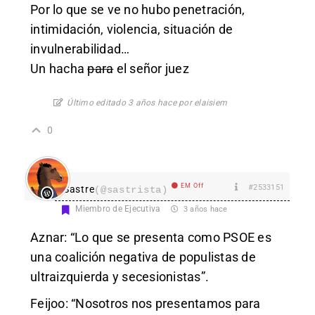
Por lo que se ve no hubo penetración,
intimidación, violencia, situación de
invulnerabilidad…
Un hacha
para
el señor juez
Último editado 3 años hace por elaisiem
0
EM Off
#2533151
Sastre
(@sastrista)
Miembro de Ejecutiva
3 años hace
Aznar: “Lo que se presenta como PSOE es
una coalición negativa de populistas de
ultraizquierda y secesionistas”.
Feijoo: “Nosotros nos presentamos para