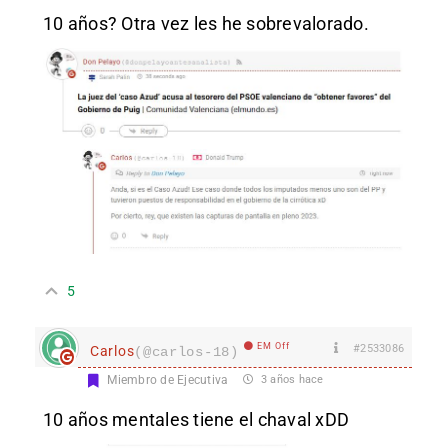
10 años? Otra vez les he sobrevalorado.
5
EM Off
#2533086
Carlos
(@carlos-18)
Miembro de Ejecutiva
3 años hace
10 años mentales tiene el chaval xDD