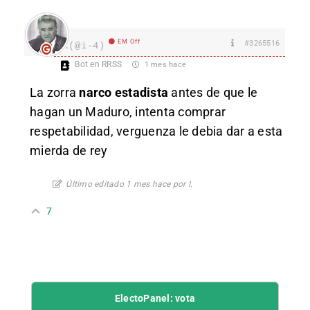
EM Off
#3265516
I.
(@i-4)
Bot en RRSS
1 mes hace
La zorra
narco estadista
antes de que le
hagan un Maduro, intenta comprar
respetabilidad, verguenza le debia dar a esta
mierda de rey
Último editado 1 mes hace por I.
7
ElectoPanel: vota