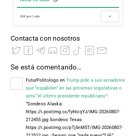
35€ por 1 año
Ir
Contacta con nosotros
Se está comentando…
FuturPolitologo
en
Trump pide a sus senadores
que “espabilen” en las próximas legislativas o
será “el último presidente republicano”
:
“
Sondeos Alaska:
https://i.postimg.cc/fyhtcqYJ/IMG-20260807-
212455.jpg Sondeos Texas:
https://i.postimg.cc/pTj5nM5T/IMG-20260807-
212512.jpg ¿Seguro que “nada nuevo”? 🤣
”