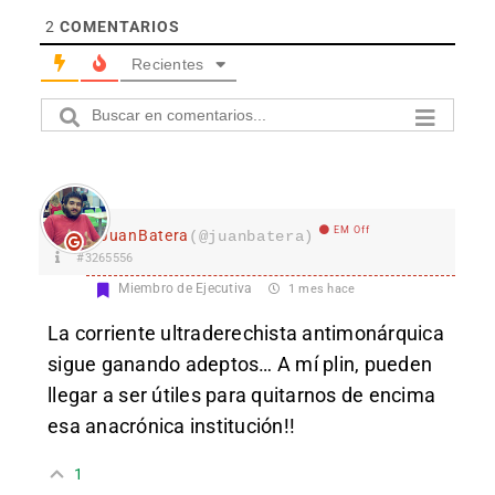
2
COMENTARIOS
Recientes
EM Off
JuanBatera
(@juanbatera)
#3265556
Miembro de Ejecutiva
1 mes hace
La corriente ultraderechista antimonárquica
sigue ganando adeptos… A mí plin, pueden
llegar a ser útiles para quitarnos de encima
esa anacrónica institución!!
1