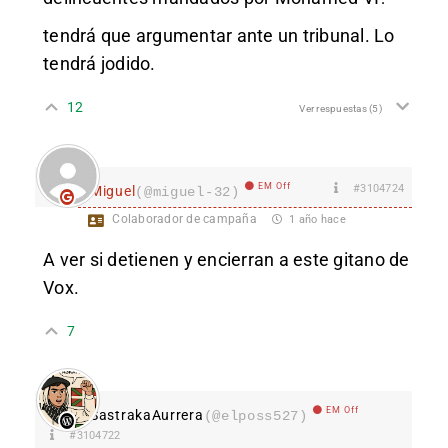
tendrá que argumentar ante un tribunal. Lo
tendrá jodido.
12
Ver respuestas
(5)
EM Off
#3104724
Miguel
(@miguel-32)
Colaborador de campaña
1 año hace
A ver si detienen y encierran a este gitano de
Vox.
7
EM Off
SastrakaAurrera
(@elposs527)
#3104722