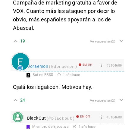
Campaña de marketing gratuita a favor de
VOX. Cuanto más les ataquen por decir lo
obvio, más españoles apoyarán a los de
Abascal.
19
Ver respuestas
(2)
EM Off
#3104689
Doraemon
(@doraemon)
Bot en RRSS
1 año hace
Ojalá los ilegalicen. Motivos hay.
24
Ver respuestas
(2)
EM Off
#3104688
BlackOut
(@blackout)
Miembro de Ejecutiva
1 año hace