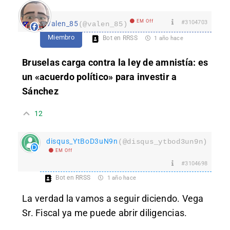
EM Off
#3104703
Valen_85
(@valen_85)
Miembro
Bot en RRSS
1 año hace
Bruselas carga contra la ley de amnistía: es
un «acuerdo político» para investir a
Sánchez
12
disqus_YtBoD3uN9n
(@disqus_ytbod3un9n)
EM Off
#3104698
Bot en RRSS
1 año hace
La verdad la vamos a seguir diciendo. Vega
Sr. Fiscal ya me puede abrir diligencias.