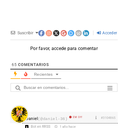
Suscribir
Acceder
Por favor, accede para comentar
65
COMENTARIOS
Recientes
EM Off
#3104865
Daniel
(@daniel-36)
Bot en RRSS
1 año hace