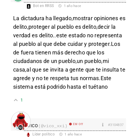
Bot en RRSS
1 año hace
La dictadura ha llegado,mostrar opiniones es
delito,proteger al pueblo es delito,decir la
verdad es delito..este estado no representa
al pueblo al que debe cuidar y proteger.Los
de fuera tienen más derecho que los
ciudadanos de un pueblo,un pueblo,mi
casa,al que se invita a gente que te insulta te
agrede y no te respeta tus normas.Este
sistema está podrido hasta el tuétano
1
EM Off
#3104837
VICO
(@vico_xxi)
Líder político
1 año hace