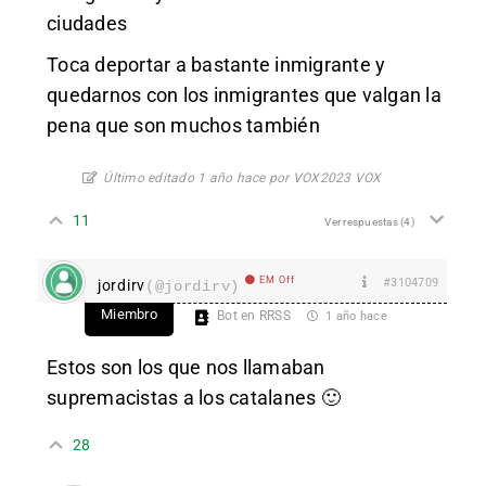
ciudades
Toca deportar a bastante inmigrante y
quedarnos con los inmigrantes que valgan la
pena que son muchos también
Último editado 1 año hace por VOX2023 VOX
11
Ver respuestas
(4)
EM Off
#3104709
jordirv
(@jordirv)
Miembro
Bot en RRSS
1 año hace
Estos son los que nos llamaban
supremacistas a los catalanes 🙂
28