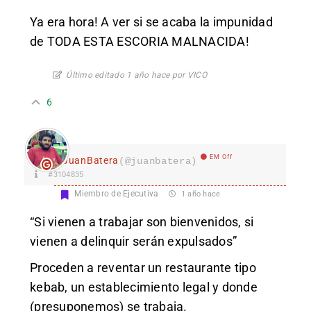
Ya era hora! A ver si se acaba la impunidad
de TODA ESTA ESCORIA MALNACIDA!
Último editado 1 año hace por VICO
6
EM Off
JuanBatera
(@juanbatera)
#3104835
Miembro de Ejecutiva
1 año hace
“Si vienen a trabajar son bienvenidos, si
vienen a delinquir serán expulsados”
Proceden a reventar un restaurante tipo
kebab, un establecimiento legal y donde
(presuponemos) se trabaja.