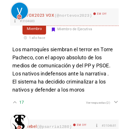
EM Off
VOX2023 VOX
(@nortevox2023)
#3104683
Miembro
Miembro de Ejecutiva
1 año hace
Los marroquíes siembran el terror en Torre
Pacheco, con el apoyo absoluto de los
medios de comunicación y del PP y PSOE.
Los nativos indefensos ante la narrativa .
El sistema ha decidido criminalizar a los
nativos y defender a los moros
17
Ver respuestas
(2)
EM Off
#3104681
Rebel
(@psarria1280)