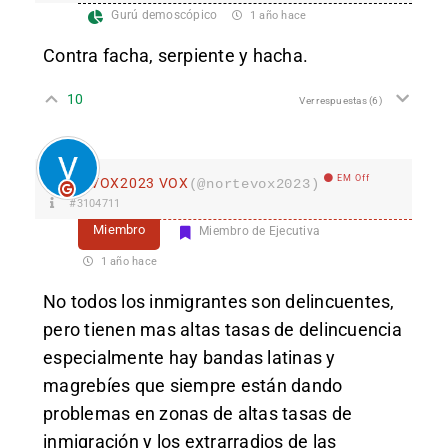
Gurú demoscópico
1 año hace
Contra facha, serpiente y hacha.
10
Ver respuestas
(6)
EM Off
VOX2023 VOX
(@nortevox2023)
#3104711
Miembro
Miembro de Ejecutiva
1 año hace
No todos los inmigrantes son delincuentes,
pero tienen mas altas tasas de delincuencia
especialmente hay bandas latinas y
magrebíes que siempre están dando
problemas en zonas de altas tasas de
inmigración y los extrarradios de las