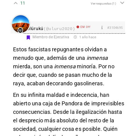
11
Ver respuestas
(1)
EM Off
#3104695
Ulúrukú
(@uluru2020)
Miembro de Ejecutiva
1 año hace
Estos fascistas repugnantes olvidan a
menudo que, además de una
inmensa
mierda, son una
inmensa
minoría. Por no
decir que, cuando se pasan mucho de la
raya, acaban decorando gasolineras.
En su infinita maldad e indecencia, han
abierto una caja de Pandora de imprevisibles
consecuencias. Desde la ilegalización hasta
el desprecio más absoluto del resto de la
sociedad, cualquier cosa es posible. Quién