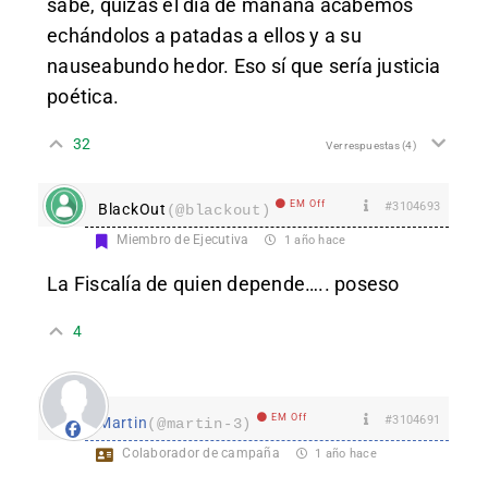
sabe, quizás el día de mañana acabemos
echándolos a patadas a ellos y a su
nauseabundo hedor. Eso sí que sería justicia
poética.
32
Ver respuestas
(4)
EM Off
#3104693
BlackOut
(@blackout)
Miembro de Ejecutiva
1 año hace
La Fiscalía de quien depende….. poseso
4
EM Off
#3104691
Martin
(@martin-3)
Colaborador de campaña
1 año hace