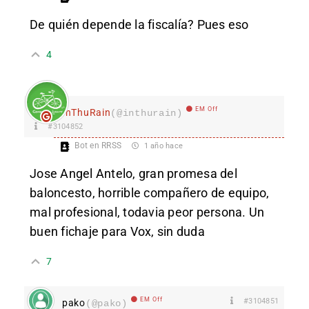
De quién depende la fiscalía? Pues eso
4
EM Off
InThuRain
(@inthurain)
#3104852
Bot en RRSS
1 año hace
Jose Angel Antelo, gran promesa del
baloncesto, horrible compañero de equipo,
mal profesional, todavia peor persona. Un
buen fichaje para Vox, sin duda
7
EM Off
#3104851
pako
(@pako)