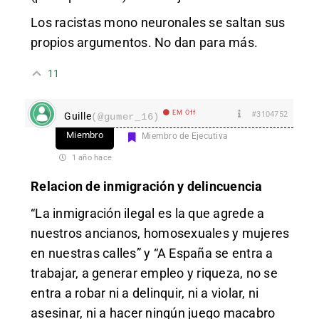
Los racistas mono neuronales se saltan sus
propios argumentos. No dan para más.
11
EM Off
#3104752
Guille
(@gumer_16)
Miembro
Miembro de Ejecutiva
1 año hace
Relacion de inmigración y delincuencia
“La inmigración ilegal es la que agrede a
nuestros ancianos, homosexuales y mujeres
en nuestras calles” y “A España se entra a
trabajar, a generar empleo y riqueza, no se
entra a robar ni a delinquir, ni a violar, ni
asesinar, ni a hacer ningún juego macabro