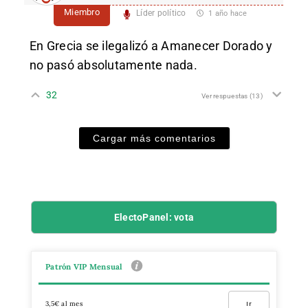
Miembro
Líder político
1 año hace
En Grecia se ilegalizó a Amanecer Dorado y
no pasó absolutamente nada.
32
Ver respuestas
(13)
Cargar más comentarios
ElectoPanel: vota
Patrón VIP Mensual
3,5€ al mes
Ir