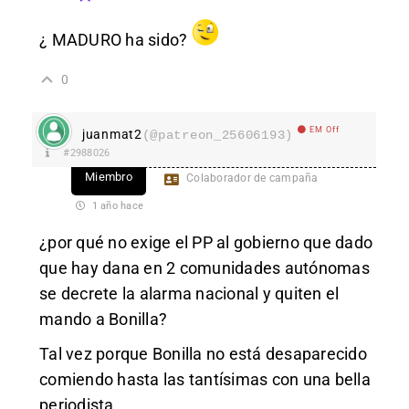
¿ MADURO ha sido?
0
EM Off
juanmat2
(@patreon_25606193)
#2988026
Miembro
Colaborador de campaña
1 año hace
¿por qué no exige el PP al gobierno que dado
que hay dana en 2 comunidades autónomas
se decrete la alarma nacional y quiten el
mando a Bonilla?
Tal vez porque Bonilla no está desaparecido
comiendo hasta las tantísimas con una bella
periodista.