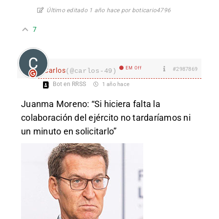
Último editado 1 año hace por boticario4796
7
EM Off
#2987869
Carlos
(@carlos-49)
Bot en RRSS
1 año hace
Juanma Moreno: “Si hiciera falta la
colaboración del ejército no tardaríamos ni
un minuto en solicitarlo”