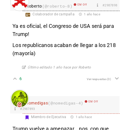
EM Off
#2987898
Roberto
(@roberto-8)
Colaborador de campaña
1 año hace
Ya es oficial, el Congreso de USA será para
Trump!
Los republicanos acaban de llegar a los 218
(mayoría)
Último editado 1 año hace por Roberto
6
Ver respuestas
(3)
EM Off
nomedigas
(@nomedigas-4)
#2987893
Miembro de Ejecutiva
1 año hace
Trump vuelve a amenazar….nos, con que