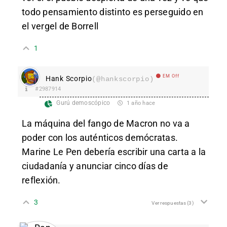
todo pensamiento distinto es perseguido en
el vergel de Borrell
1
EM Off
Hank Scorpio
(@hankscorpio)
#2987914
Gurú demoscópico
1 año hace
La máquina del fango de Macron no va a
poder con los auténticos demócratas.
Marine Le Pen debería escribir una carta a la
ciudadanía y anunciar cinco días de
reflexión.
3
Ver respuestas
(3)