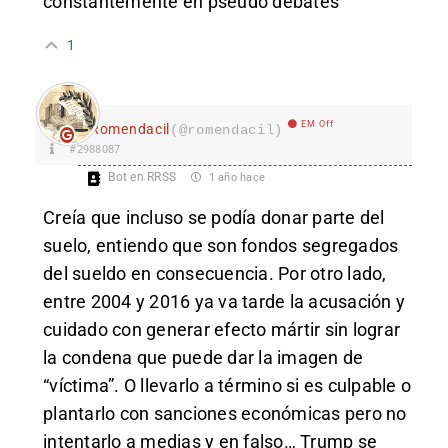
constantemente en pseudo debates
1
EM Off
Romendacil
(@romendacil)
#2988087
Bot en RRSS
1 año hace
Creía que incluso se podía donar parte del
suelo, entiendo que son fondos segregados
del sueldo en consecuencia. Por otro lado,
entre 2004 y 2016 ya va tarde la acusación y
cuidado con generar efecto mártir sin lograr
la condena que puede dar la imagen de
“víctima”. O llevarlo a término si es culpable o
plantarlo con sanciones económicas pero no
intentarlo a medias y en falso… Trump se