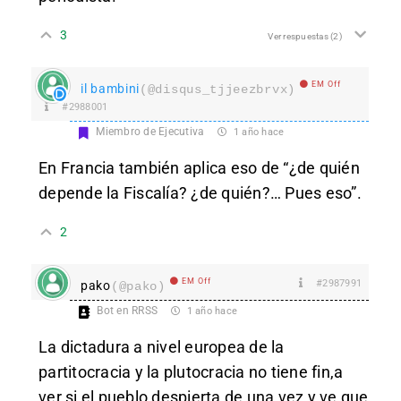
3
Ver respuestas
(2)
EM Off
il bambini
(@disqus_tjjeezbrvx)
#2988001
Miembro de Ejecutiva
1 año hace
En Francia también aplica eso de “¿de quién
depende la Fiscalía? ¿de quién?… Pues eso”.
2
EM Off
#2987991
pako
(@pako)
Bot en RRSS
1 año hace
La dictadura a nivel europea de la
partitocracia y la plutocracia no tiene fin,a
ver si el pueblo despierta de una vez y ve que