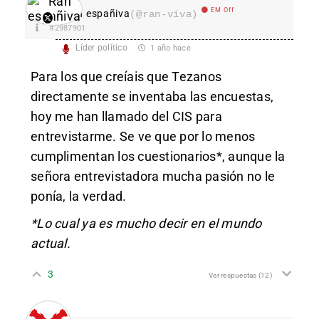
EM Off
Ran españiva
(@ran-viva)
#2987901
Líder político
1 año hace
Para los que creíais que Tezanos
directamente se inventaba las encuestas,
hoy me han llamado del CIS para
entrevistarme. Se ve que por lo menos
cumplimentan los cuestionarios*, aunque la
señora entrevistadora mucha pasión no le
ponía, la verdad.
*Lo cual ya es mucho decir en el mundo
actual.
3
Ver respuestas
(12)