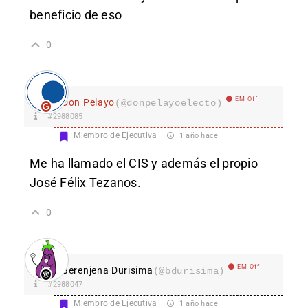
beneficio de eso
0
EM Off
Don Pelayo
(@donpelayoelecto)
#2988085
Miembro de Ejecutiva
1 año hace
Me ha llamado el CIS y además el propio
José Félix Tezanos.
0
EM Off
Berenjena Durisima
(@bdurisima)
#2988047
Miembro de Ejecutiva
1 año hace