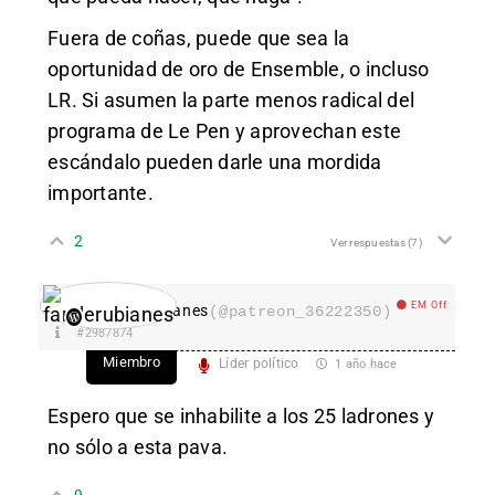
Fuera de coñas, puede que sea la
oportunidad de oro de Ensemble, o incluso
LR. Si asumen la parte menos radical del
programa de Le Pen y aprovechan este
escándalo pueden darle una mordida
importante.
2
Ver respuestas
(7)
EM Off
fanderubianes
(@patreon_36222350)
#2987874
Miembro
Líder político
1 año hace
Espero que se inhabilite a los 25 ladrones y
no sólo a esta pava.
9