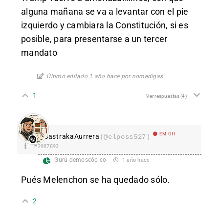
alguna mañana se va a levantar con el pie
izquierdo y cambiara la Constitución, si es
posible, para presentarse a un tercer
mandato
Último editado 1 año hace por nomedigas
1
Ver respuestas
(4)
EM Off
SastrakaAurrera
(@elposs527)
#2987892
Gurú demoscópico
1 año hace
Pués Melenchon se ha quedado sólo.
2