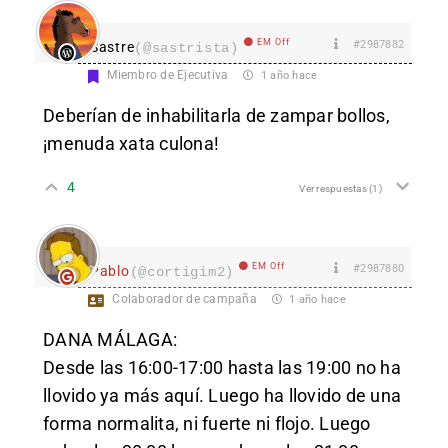
EM Off
#2987882
Sastre
(@sastrista)
Miembro de Ejecutiva
1 año hace
Deberían de inhabilitarla de zampar bollos,
¡menuda xata culona!
4
Ver respuestas
(1)
EM Off
#2987880
Pablo
(@cortigim2)
Colaborador de campaña
1 año hace
DANA MÁLAGA:
Desde las 16:00-17:00 hasta las 19:00 no ha
llovido ya más aquí. Luego ha llovido de una
forma normalita, ni fuerte ni flojo. Luego