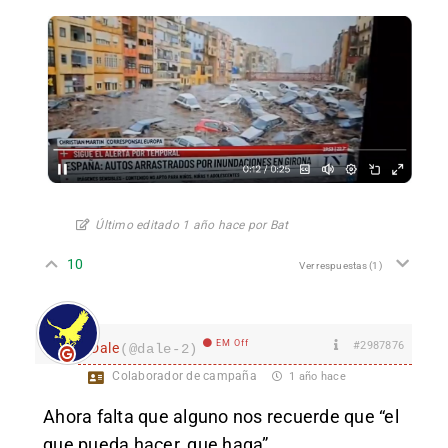
Último editado 1 año hace por Bat
10
Ver respuestas
(1)
EM Off
#2987876
Dale
(@dale-2)
Colaborador de campaña
1 año hace
Ahora falta que alguno nos recuerde que “el
que pueda hacer, que haga”.