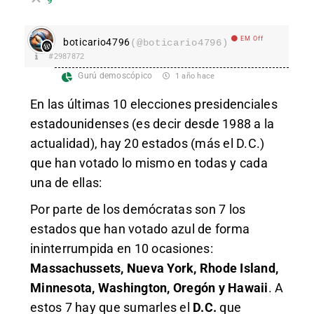
EM Off
boticario4796
(@boticario4796)
#2987872
Gurú demoscópico
1 año hace
En las últimas 10 elecciones presidenciales
estadounidenses (es decir desde 1988 a la
actualidad), hay 20 estados (más el D.C.)
que han votado lo mismo en todas y cada
una de ellas:
Por parte de los demócratas son 7 los
estados que han votado azul de forma
ininterrumpida en 10 ocasiones:
Massachussets, Nueva York, Rhode Island,
Minnesota, Washington, Oregón y Hawaii
. A
estos 7 hay que sumarles el
D.C.
que