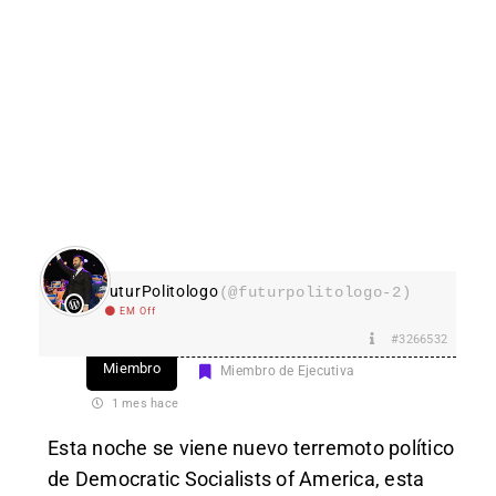
FuturPolitologo
(@futurpolitologo-2)
EM Off
#3266532
Miembro
Miembro de Ejecutiva
1 mes hace
Esta noche se viene nuevo terremoto político
de Democratic Socialists of America, esta