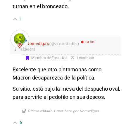
turnan en el bronceado.
1
EM Off
Nomedigas
(@vicentebh)
#3266548
Miembro de Ejecutiva
1 mes hace
Excelente que otro pintamonas como
Macron desaparezca de la política.
Su sitio, está bajo la mesa del despacho oval,
para servirle al pedofilo en sus deseos.
Último editado 1 mes hace por Nomedigas
6