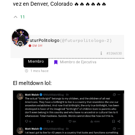
vez en Denver, Colorado 🔥🔥🔥🔥🔥🔥
11
FuturPolitologo
(@futurpolitologo-2)
EM Off
#3266530
Miembro
Miembro de Ejecutiva
1 mes hace
El meltdown lol: