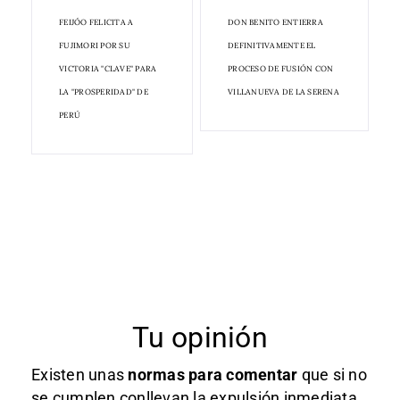
FEIJÓO FELICITA A
DON BENITO ENTIERRA
FUJIMORI POR SU
DEFINITIVAMENTE EL
VICTORIA "CLAVE" PARA
PROCESO DE FUSIÓN CON
LA "PROSPERIDAD" DE
VILLANUEVA DE LA SERENA
PERÚ
Tu opinión
Existen unas
normas
para comentar
que si no
se cumplen conllevan la expulsión inmediata