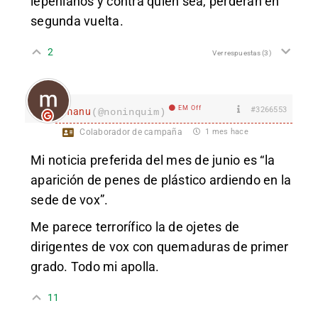
lepenianos y contra quien sea, perderán en
segunda vuelta.
2
Ver respuestas
(3)
EM Off
#3266553
manu
(@noninquim)
Colaborador de campaña
1 mes hace
Mi noticia preferida del mes de junio es “la
aparición de penes de plástico ardiendo en la
sede de vox”.
Me parece terrorífico la de ojetes de
dirigentes de vox con quemaduras de primer
grado. Todo mi apolla.
11