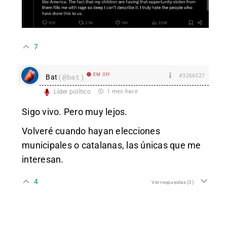
7
EM Off
#3266527
Bat
(@bat)
Líder político
1 mes hace
Sigo vivo. Pero muy lejos.
Volveré cuando hayan elecciones
municipales o catalanas, las únicas que me
interesan.
4
Ver respuestas
(3)