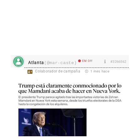
EM Off
#3266562
Atlanta
(@mar-caste)
Colaborador de campaña
1 mes hace