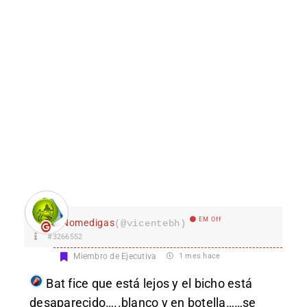
EM Off
Nomedigas
(@vicentebh)
#3266552
Miembro de Ejecutiva
1 mes hace
Bat
fice que está lejos y el bicho está
desaparecido…..blanco y en botella……se