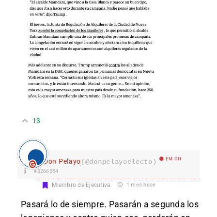
13
EM Off
Don Pelayo
(@donpelayoelecto)
#3266554
Miembro de Ejecutiva
1 mes hace
Pasará lo de siempre. Pasarán a segunda los