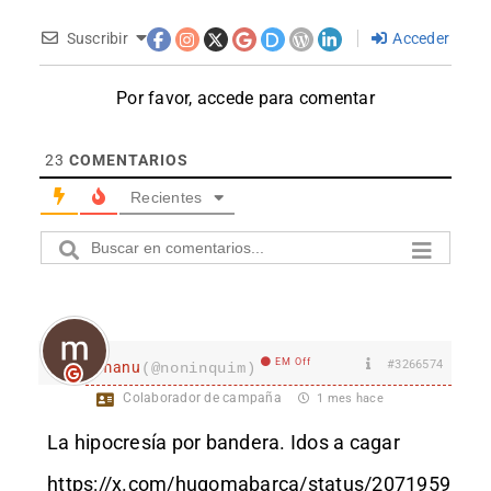
Suscribir
Acceder
Por favor, accede para comentar
23
COMENTARIOS
Recientes
EM Off
#3266574
manu
(@noninquim)
Colaborador de campaña
1 mes hace
La hipocresía por bandera. Idos a cagar
https://x.com/hugomabarca/status/2071959