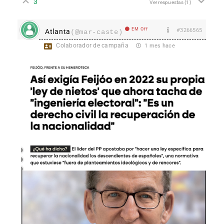
3
Ver respuestas
(1)
EM Off
#3266565
Atlanta
(@mar-caste)
Colaborador de campaña
1 mes hace