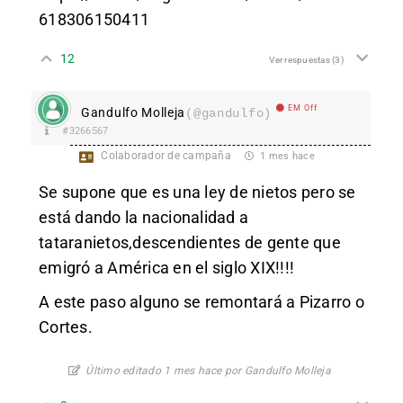
618306150411
12
Ver respuestas
(3)
EM Off
Gandulfo Molleja
(@gandulfo)
#3266567
Colaborador de campaña
1 mes hace
Se supone que es una ley de nietos pero se
está dando la nacionalidad a
tataranietos,descendientes de gente que
emigró a América en el siglo XIX!!!!
A este paso alguno se remontará a Pizarro o
Cortes.
Último editado 1 mes hace por Gandulfo Molleja