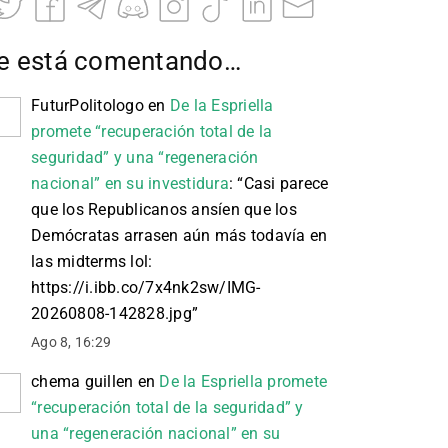
e está comentando…
FuturPolitologo
en
De la Espriella
promete “recuperación total de la
seguridad” y una “regeneración
nacional” en su investidura
: “
Casi parece
que los Republicanos ansíen que los
Demócratas arrasen aún más todavía en
las midterms lol:
https://i.ibb.co/7x4nk2sw/IMG-
20260808-142828.jpg
”
Ago 8, 16:29
chema guillen
en
De la Espriella promete
“recuperación total de la seguridad” y
una “regeneración nacional” en su