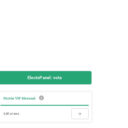
ElectoPanel: vota
Patrón VIP Mensual
3,5€ al mes
Ir