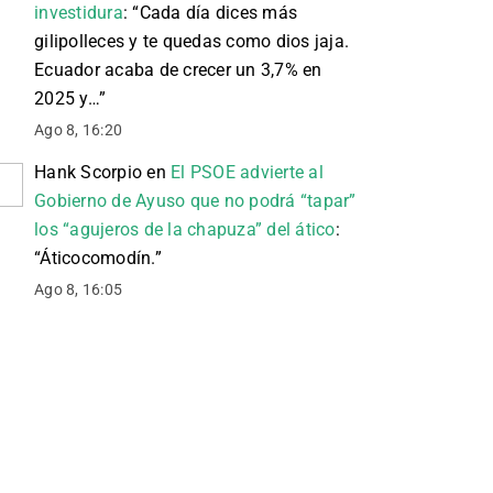
investidura
: “
Cada día dices más
gilipolleces y te quedas como dios jaja.
Ecuador acaba de crecer un 3,7% en
2025 y…
”
Ago 8, 16:20
Hank Scorpio
en
El PSOE advierte al
Gobierno de Ayuso que no podrá “tapar”
los “agujeros de la chapuza” del ático
:
“
Áticocomodín.
”
Ago 8, 16:05