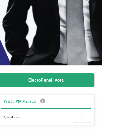
ElectoPanel: vota
Patrón VIP Mensual
3,5€ al mes
Ir