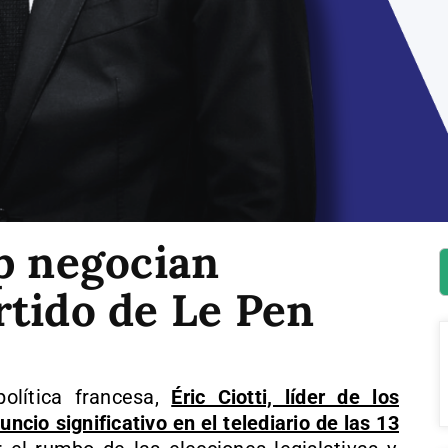
p negocian
rtido de Le Pen
olítica francesa,
Éric Ciotti, líder de los
cio significativo en el telediario de las 13