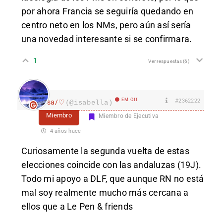
por ahora Francia se seguiría quedando en
centro neto en los NMs, pero aún así sería
una novedad interesante si se confirmara.
1
Ver respuestas
(6)
EM Off
#2362222
Isa/♡
(@isabella)
Miembro
Miembro de Ejecutiva
4 años hace
Curiosamente la segunda vuelta de estas
elecciones coincide con las andaluzas (19J).
Todo mi apoyo a DLF, que aunque RN no está
mal soy realmente mucho más cercana a
ellos que a Le Pen & friends