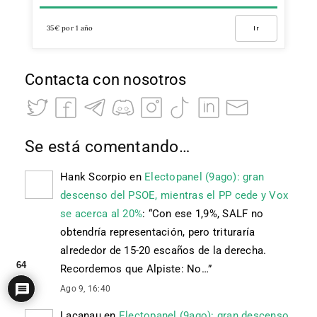
35€ por 1 año
Ir
Contacta con nosotros
Se está comentando…
Hank Scorpio
en
Electopanel (9ago): gran
descenso del PSOE, mientras el PP cede y Vox
se acerca al 20%
: “
Con ese 1,9%, SALF no
obtendría representación, pero trituraría
alrededor de 15-20 escaños de la derecha.
64
Recordemos que Alpiste: No…
”
Ago 9, 16:40
Lacanau
en
Electopanel (9ago): gran descenso