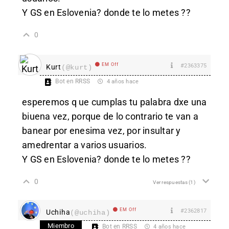
Y GS en Eslovenia? donde te lo metes ??
0
EM Off
#2363375
Kurt
(@kurt)
Bot en RRSS
4 años hace
esperemos q ue cumplas tu palabra dxe una
biuena vez, porque de lo contrario te van a
banear por enesima vez, por insultar y
amedrentar a varios usuarios.
Y GS en Eslovenia? donde te lo metes ??
0
Ver respuestas
(1)
EM Off
#2362817
Uchiha
(@uchiha)
Miembro
Bot en RRSS
4 años hace