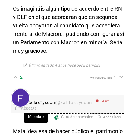
Os imagináis algún tipo de acuerdo entre RN
y DLF en el que acordaran que en segunda
vuelta apoyaran al candidato que accediera
frente al de Macron… pudiendo configurar así
un Parlamento con Macron en minoría. Sería
muy gracioso.
Último editado 4 años hace por il bambini
2
Ver respuestas
(1)
EM Off
XallasTycoon
(@xallastycoon)
#2362273
Miembro
Gurú demoscópico
4 años hace
Mala idea esa de hacer público el patrimonio