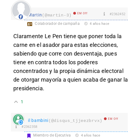
EM Off
#2362452
Martin
(@martin-3)
Colaborador de campaña
4 años hace
Claramente Le Pen tiene que poner toda la
carne en el asador para estas elecciones,
sabiendo que corre con desventaja, pues
tiene en contra todos los poderes
concentrados y la propia dinámica electoral
de otorgar mayoría a quien acaba de ganar la
presidencia.
1
EM Off
il bambini
(@disqus_tjjeezbrvx)
#2362358
Miembro de Ejecutiva
4 años hace