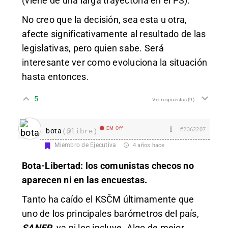
(viene de una larga trayectoria en el PS).
No creo que la decisión, sea esta u otra,
afecte significativamente al resultado de las
legislativas, pero quien sabe. Será
interesante ver como evoluciona la situación
hasta entonces.
5
Ver respuestas
(9)
EM Off
#2362207
bota
(@libre)
Miembro de Ejecutiva
4 años hace
Bota-Libertad: los comunistas checos no
aparecen ni en las encuestas.
Tanto ha caído el KSČM últimamente que
uno de los principales barómetros del país,
SANEP
, ya ni los incluye. Algo de mejor