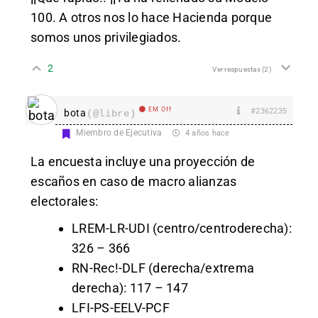
100. A otros nos lo hace Hacienda porque
somos unos privilegiados.
2
Ver respuestas
(2)
EM Off
#2362235
bota
(@libre)
Miembro de Ejecutiva
4 años hace
La encuesta incluye una proyección de
escaños en caso de macro alianzas
electorales:
LREM-LR-UDI (centro/centroderecha):
326 – 366
RN-Rec!-DLF (derecha/extrema
derecha): 117 – 147
LFI-PS-EELV-PCF