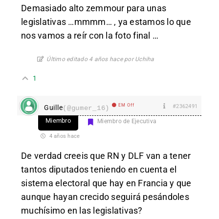
Demasiado alto zemmour para unas
legislativas …mmmm… , ya estamos lo que
nos vamos a reír con la foto final …
Último editado 4 años hace por Uchiha
1
EM Off
#2362491
Guille
(@gumer_16)
Miembro
Miembro de Ejecutiva
4 años hace
De verdad creeis que RN y DLF van a tener
tantos diputados teniendo en cuenta el
sistema electoral que hay en Francia y que
aunque hayan crecido seguirá pesándoles
muchísimo en las legislativas?