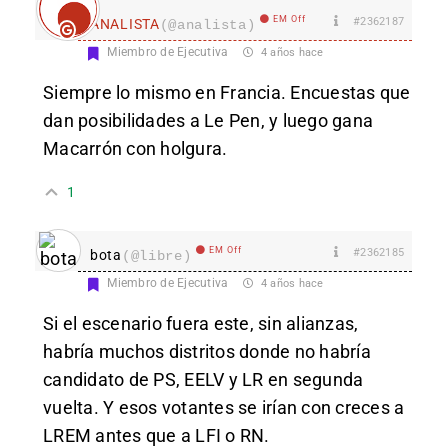
EM Off
#2362187
ANALISTA
(@analista)
Miembro de Ejecutiva
4 años hace
Siempre lo mismo en Francia. Encuestas que
dan posibilidades a Le Pen, y luego gana
Macarrón con holgura.
1
EM Off
#2362185
bota
(@libre)
Miembro de Ejecutiva
4 años hace
Si el escenario fuera este, sin alianzas,
habría muchos distritos donde no habría
candidato de PS, EELV y LR en segunda
vuelta. Y esos votantes se irían con creces a
LREM antes que a LFI o RN.