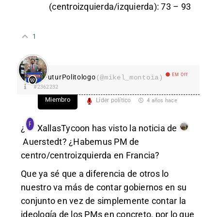
(centroizquierda/izquierda): 73 – 93
1
EM Off
FuturPolitologo
(@mikel_montoia)
#2362232
Miembro
Líder político
4 años hace
¿
XallasTycoon
has visto la noticia de
Auerstedt
? ¿Habemus PM de
centro/centroizquierda en Francia?
Que ya sé que a diferencia de otros lo
nuestro va más de contar gobiernos en su
conjunto en vez de simplemente contar la
ideología de los PMs en concreto, por lo que