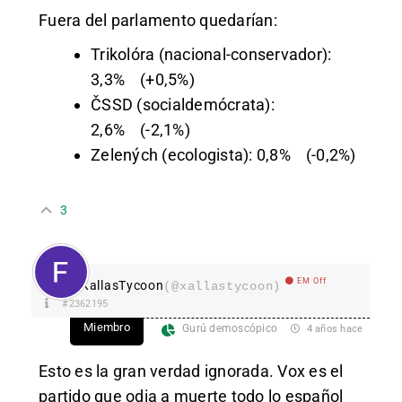
Fuera del parlamento quedarían:
Trikolóra (nacional-conservador):
3,3% (+0,5%)
ČSSD (socialdemócrata):
2,6% (-2,1%)
Zelených (ecologista): 0,8% (-0,2%)
3
EM Off
XallasTycoon
(@xallastycoon)
#2362195
Miembro
Gurú demoscópico
4 años hace
Esto es la gran verdad ignorada. Vox es el
partido que odia a muerte todo lo español