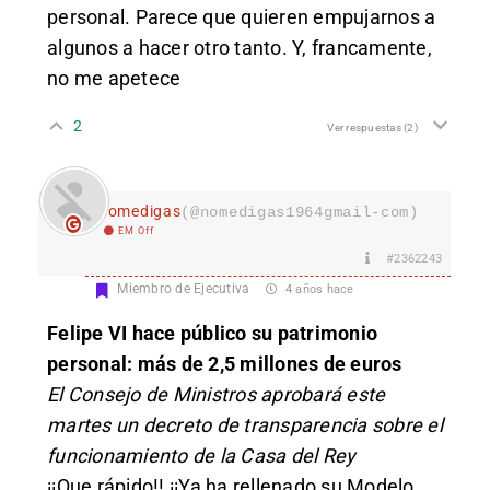
personal. Parece que quieren empujarnos a
algunos a hacer otro tanto. Y, francamente,
no me apetece
2
Ver respuestas
(2)
nomedigas
(@nomedigas1964gmail-com)
EM Off
#2362243
Miembro de Ejecutiva
4 años hace
Felipe VI hace público su patrimonio
personal: más de 2,5 millones de euros
El Consejo de Ministros aprobará este
martes un decreto de transparencia sobre el
funcionamiento de la Casa del Rey
¡¡Que rápido!! ¡¡Ya ha rellenado su Modelo