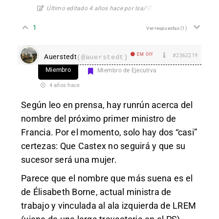
Último editado 4 años hace por Isa/♡
1
Ver respuestas
(1)
EM Off
#2362219
Auerstedt
(@auerstedt)
Miembro
Miembro de Ejecutiva
4 años hace
Según leo en prensa, hay runrún acerca del
nombre del próximo primer ministro de
Francia. Por el momento, solo hay dos “casi”
certezas: Que Castex no seguirá y que su
sucesor será una mujer.
Parece que el nombre que más suena es el
de Élisabeth Borne, actual ministra de
trabajo y vinculada al ala izquierda de LREM