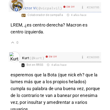
EM Off
#2363785
Víctor Vi
(@vicpalvil)
Colaborador de campaña
4 años hace
LREM, ¿es centro derecha? Macron es
centro izquierda.
0
EM Off
#2363383
Kurt
(@kurt)
Bot en RRSS
4 años hace
esperemos que la Bota (que nick eh? que la
lames más que a los propios helados)
cumpla su palabra de una buena vez, porque
de lo contrario te van a banear por enesima
vez, por insultar y amedrentar a varios
usuarios.