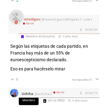
2
Ver respuestas
(1)
nomedigas
(@nomedigas1964gmail-com)
EM Off
#2362784
Miembro de Ejecutiva
4 años hace
Según las etiquetas de cada partido, en
Francia hay más de un 55% de
euroescepticismo declarado.
Eso es para hacérselo mirar
0
Ver respuestas
(1)
EM Off
#2362775
Uchiha
(@uchiha)
Miembro
Bot en RRSS
4 años hace