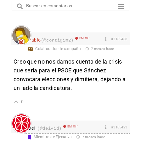
EM Off
#3185488
Pablo
(@cortigim2)
Colaborador de campaña
7 meses hace
Creo que no nos damos cuenta de la crisis
que sería para el PSOE que Sánchez
convocara elecciones y dimitiera, dejando a
un lado la candidatura.
0
EM Off
#3185423
Dei_
(@deivid)
Miembro de Ejecutiva
7 meses hace