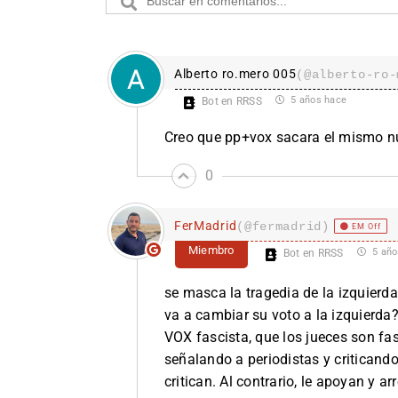
Alberto ro.mero 005
(@alberto-ro-
5 años hace
Bot en RRSS
Creo que pp+vox sacara el mismo n
0
FerMadrid
(@fermadrid)
EM Off
Miembro
5 año
Bot en RRSS
se masca la tragedia de la izquierda
va a cambiar su voto a la izquierda?
VOX fascista, que los jueces son fasc
señalando a periodistas y criticando
critican. Al contrario, le apoyan y 