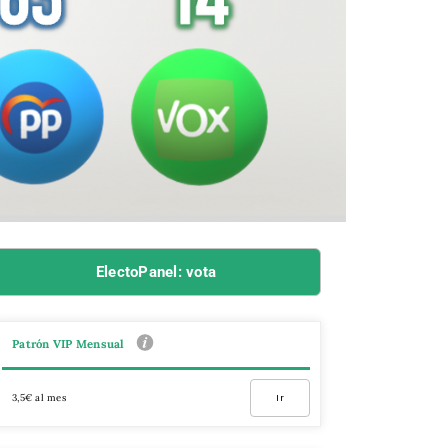
ElectoPanel: vota
Patrón VIP Mensual
3,5€ al mes
Ir