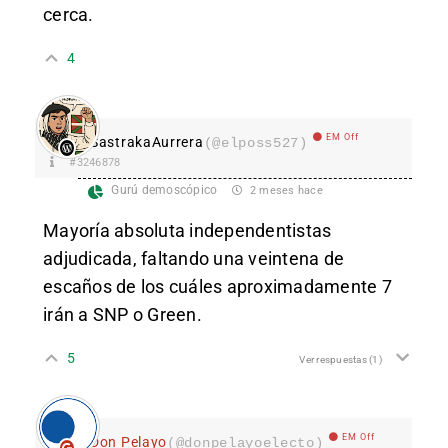
cerca.
4
EM Off
SastrakaAurrera
(@elposs527)
#3246878
Gurú demoscópico
2 meses hace
Mayoría absoluta independentistas
adjudicada, faltando una veintena de
escaños de los cuáles aproximadamente 7
irán a SNP o Green.
5
Ver respuestas
(1)
EM Off
Don Pelayo
(@donpelayoelecto)