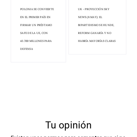
POLONIA SE CONVIERTE
UK - PROYECCIÓN SKY
EN EL PRIMER PAÍS EN
NEWS (8 MAY): EL
FIRMAR UN PRÉSTAMO
BIPARTIDISMO SE HUNDE,
SAFE DE LA UE, CON
REFORM GANARÍA Y NO
43.700 MILLONES PARA
HABRÍA MAYORÍAS CLARAS
DEFENSA
Tu opinión