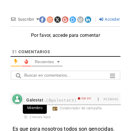
Suscribir
Acceder
Por favor, accede para comentar
31
COMENTARIOS
Recientes
EM Off
#3246966
Galestat .
(@galestat3)
Miembro
Colaborador de campaña
2 meses hace
Es que psra nosotros todos son genocidas.