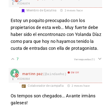
#3246874
Miembro de Ejecutiva
2 meses hace
Estoy un poquito preocupado con los
propietarios de esta web… Muy fuerte debe
haber sido el encontronazo con Yolanda Díaz
como para que hoy no hayamos tenido la
cuota de entradas con ella de protagonista.
7
Ver respuestas
(1)
EM Off
martinn paz
(@aindaeho)
#3246864
Colaborador de campaña
2 meses hace
Os tempos son chegados… Avante irmàns
galeses!