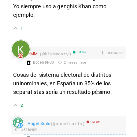
Yo siempre uso a genghis Khan como
ejemplo.
1
EM On
#3246929
EMM.
(@kikemonty)
Bot en RRSS
2 meses hace
Cosas del sistema electoral de distritos
uninominales, en España un 35% de los
separatistas sería un resultado pésimo.
2
EM Off
Angel Suils
(@angelsuils)
#3246909