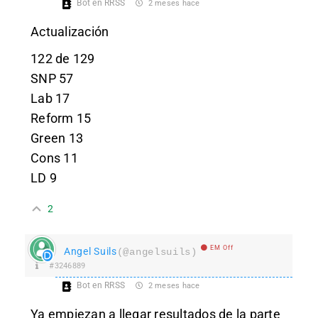
Bot en RRSS
2 meses hace
Actualización
122 de 129
SNP 57
Lab 17
Reform 15
Green 13
Cons 11
LD 9
2
EM Off
Angel Suils
(@angelsuils)
#3246889
Bot en RRSS
2 meses hace
Ya empiezan a llegar resultados de la parte