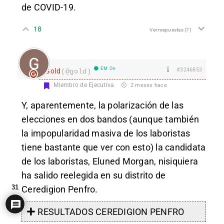
de COVID-19.
18
Ver respuestas
(7)
EM On
#3246853
Gold
(@gold)
Miembro de Ejecutiva
2 meses hace
Y, aparentemente, la polarización de las
elecciones en dos bandos (aunque también
la impopularidad masiva de los laboristas
tiene bastante que ver con esto) la candidata
de los laboristas, Eluned Morgan, nisiquiera
ha salido reelegida en su distrito de
31
Ceredigion Penfro.
RESULTADOS CEREDIGION PENFRO