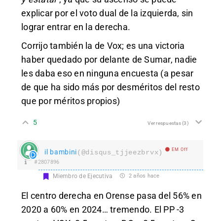
explicar por el voto dual de la izquierda, sin
lograr entrar en la derecha.
Corrijo también la de Vox; es una victoria
haber quedado por delante de Sumar, nadie
les daba eso en ninguna encuesta (a pesar
de que ha sido más por desméritos del resto
que por méritos propios)
5
Ver respuestas
(3)
EM Off
il bambini
(@disqus_tjjeezbrvx)
#2807896
Miembro de Ejecutiva
2 años hace
El centro derecha en Orense pasa del 56% en
2020 a 60% en 2024… tremendo. El PP -3