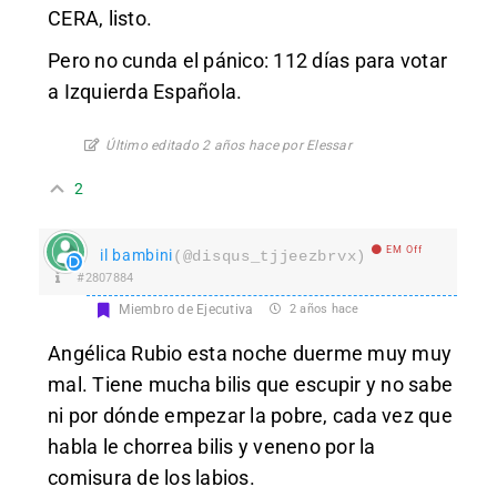
CERA, listo.
Pero no cunda el pánico: 112 días para votar
a Izquierda Española.
Último editado 2 años hace por Elessar
2
EM Off
il bambini
(@disqus_tjjeezbrvx)
#2807884
Miembro de Ejecutiva
2 años hace
Angélica Rubio esta noche duerme muy muy
mal. Tiene mucha bilis que escupir y no sabe
ni por dónde empezar la pobre, cada vez que
habla le chorrea bilis y veneno por la
comisura de los labios.