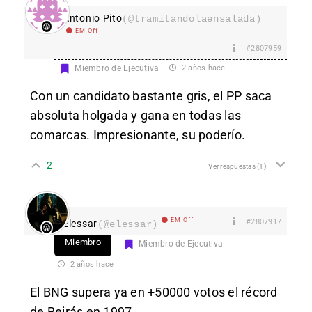
Antonio Pito
(@tramitandolaensalada)
EM Off
#2807959
Miembro de Ejecutiva
2 años hace
Con un candidato bastante gris, el PP saca
absoluta holgada y gana en todas las
comarcas. Impresionante, su poderío.
2
Ver respuestas
(1)
EM Off
#2807917
Elessar
(@elessar)
Miembro
Miembro de Ejecutiva
2 años hace
El BNG supera ya en +50000 votos el récord
de Beirás en 1997.