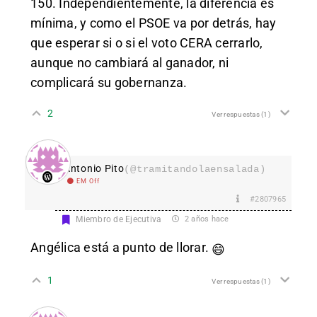
150. Independientemente, la diferencia es
mínima, y como el PSOE va por detrás, hay
que esperar si o si el voto CERA cerrarlo,
aunque no cambiará al ganador, ni
complicará su gobernanza.
2
Ver respuestas
(1)
Antonio Pito
(@tramitandolaensalada)
EM Off
#2807965
Miembro de Ejecutiva
2 años hace
Angélica está a punto de llorar.
😄
1
Ver respuestas
(1)