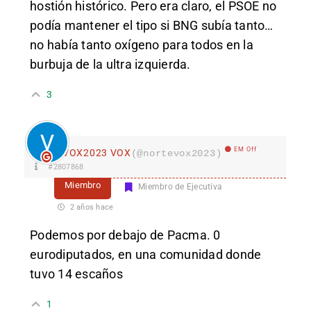
hostión histórico. Pero era claro, el PSOE no
podía mantener el tipo si BNG subía tanto…
no había tanto oxígeno para todos en la
burbuja de la ultra izquierda.
3
EM Off
VOX2023 VOX
(@nortevox2023)
#2807868
Miembro
Miembro de Ejecutiva
2 años hace
Podemos por debajo de Pacma. 0
eurodiputados, en una comunidad donde
tuvo 14 escaños
1