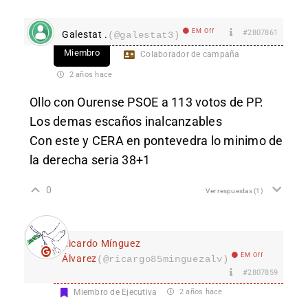
EM Off
#2807861
Galestat .
(@galestat3)
Miembro
Colaborador de campaña
2 años hace
Ollo con Ourense PSOE a 113 votos de PP.
Los demas escaños inalcanzables
Con este y CERA en pontevedra lo minimo de
la derecha seria 38+1
0
Ver respuestas
(1)
Ricardo Mínguez
EM Off
Álvarez
(@ricargo85minguezalv)
#2807859
Miembro de Ejecutiva
2 años hace