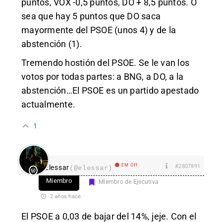
puntos, VOX -0,5 puntos, DO + 8,5 puntos. O
sea que hay 5 puntos que DO saca
mayormente del PSOE (unos 4) y de la
abstención (1).
Tremendo hostión del PSOE. Se le van los
votos por todas partes: a BNG, a DO, a la
abstención…El PSOE es un partido apestado
actualmente.
1
EM Off
#2807891
Elessar
(@elessar)
Miembro
Miembro de Ejecutiva
2 años hace
El PSOE a 0,03 de bajar del 14%, jeje. Con el