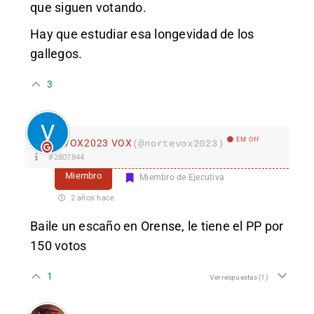
que siguen votando.
Hay que estudiar esa longevidad de los
gallegos.
3
EM Off
VOX2023 VOX
(@nortevox2023)
#2807844
Miembro
Miembro de Ejecutiva
2 años hace
Baile un escaño en Orense, le tiene el PP por
150 votos
1
Ver respuestas
(1)