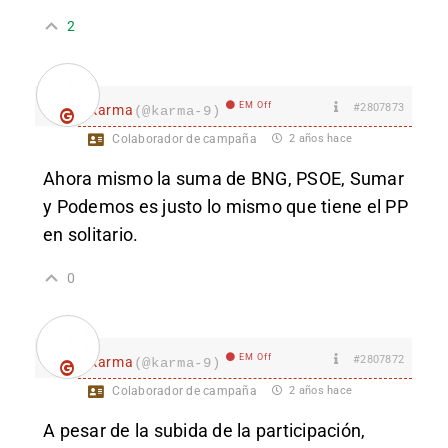
2
EM Off
#2807873
karma
(@karma-9)
Colaborador de campaña
2 años hace
Ahora mismo la suma de BNG, PSOE, Sumar
y Podemos es justo lo mismo que tiene el PP
en solitario.
0
EM Off
#2807872
karma
(@karma-9)
Colaborador de campaña
2 años hace
A pesar de la subida de la participación,