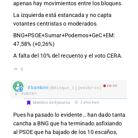
apenas hay movimientos entre los bloques.
La izquierda está estancada y no capta
votantes centristas o moderados.
BNG+PSOE+Sumar+Podemos+GeC+EM:
47,58% (+0,26%)
A falta del 10% del recuento y el voto CERA.
0
EM Off
il bambini
(@disqus_tjjeezbrvx)
#2807871
Miembro de Ejecutiva
2 años hace
Pues ha pasado lo evidente… han dado tanta
cancha a BNG que ha terminado asfixiando
al PSOE que ha bajado de los 10 escaños,