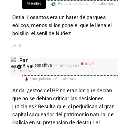
Miembro
Gurú demoscópico
1 año hace
Ostia. Losantos era un hater de parques
eólicos, menos si los pone el que le llena el
bolsillo, el senil de Núñez
0
EM Off
Ran españiva
(@ran-viva)
#2937692
Líder político
1 año hace
Anda, ¿estos del PP no eran los que decían
que no se debían criticar las decisiones
judiciales? Resulta que, si perjudican al gran
capital saqueador del patrimonio natural de
Galicia en su pretensión de destruir el