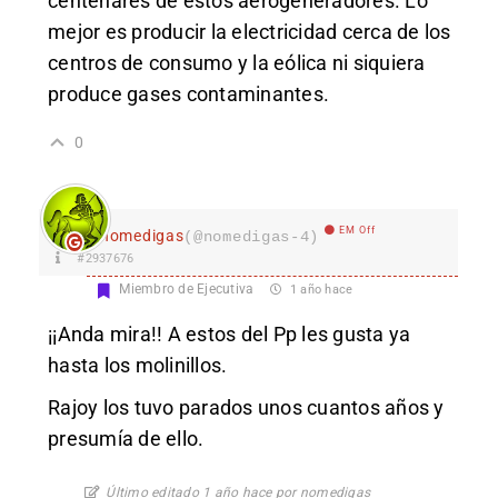
centenares de estos aerogeneradores. Lo
mejor es producir la electricidad cerca de los
centros de consumo y la eólica ni siquiera
produce gases contaminantes.
0
EM Off
nomedigas
(@nomedigas-4)
#2937676
Miembro de Ejecutiva
1 año hace
¡¡Anda mira!! A estos del Pp les gusta ya
hasta los molinillos.
Rajoy los tuvo parados unos cuantos años y
presumía de ello.
Último editado 1 año hace por nomedigas