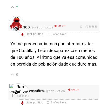
2
EM Off
#2564859
VICO
(@vico_xxi)
Líder político
3 años hace
Yo me preocuparía mas por intentar evitar
que Castilla y León desaparezca en menos
de 100 años. Al ritmo que va esa comunidad
en perdida de población dudo que dure más.
0
EM Off
Ran españiva
(@ran-viva)
#2564841
Líder político
3 años hace