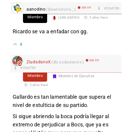
EM Off
#2564788
aanodino
(@aanodino_)
Miembro
Líder político
3 años hace
Ricardo se va a enfadar con gg.
4
EM Off
ZiudadanoX
(@ziudadanox)
#2564785
Miembro
Miembro de Ejecutiva
3 años hace
Gallardo es tan lamentable que supera el
nivel de estulticia de su partido.
Si sigue abriendo la boca podría llegar al
extremo de perjudicar a Bocs, que ya es