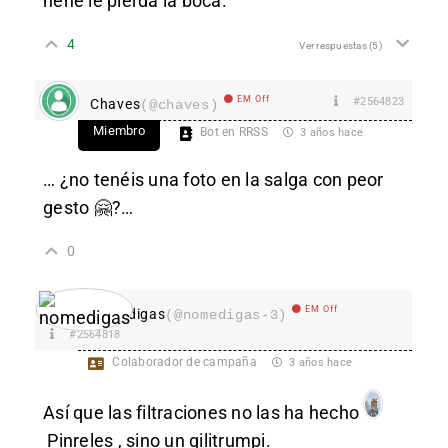
nene le pierda la boca.
4
Ver respuestas
(5)
EM Off
#2564823
Chaves
(@chaves)
Miembro
Bot en RRSS
3 años hace
… ¿no tenéis una foto en la salga con peor
gesto 🤗?…
0
EM Off
nomedigas
(@nomedigas-3)
#2564818
Colaborador de campaña
3 años hace
Así que las filtraciones no las ha hecho
Pinreles
, sino un gilitrumpi.