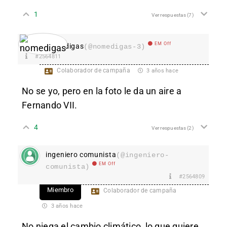
1
Ver respuestas
(7)
EM Off
nomedigas
(@nomedigas-3)
#2564811
Colaborador de campaña
3 años hace
No se yo, pero en la foto le da un aire a
Fernando VII.
4
Ver respuestas
(2)
ingeniero comunista
(@ingeniero-
EM Off
comunista)
#2564809
Miembro
Colaborador de campaña
3 años hace
No niega el cambio climático, lo que quiere