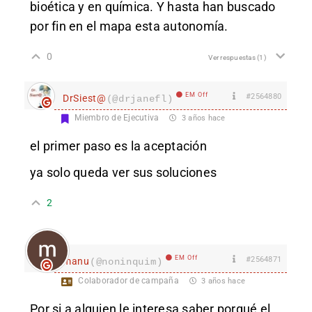
bioética y en química. Y hasta han buscado
por fin en el mapa esta autonomía.
0
Ver respuestas
(1)
EM Off
#2564880
DrSiest@
(@drjanefl)
Miembro de Ejecutiva
3 años hace
el primer paso es la aceptación
ya solo queda ver sus soluciones
2
EM Off
#2564871
manu
(@noninquim)
Colaborador de campaña
3 años hace
Por si a alguien le interesa saber porqué el