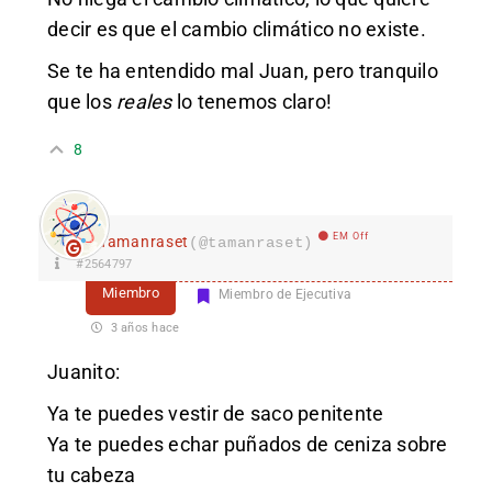
decir es que el cambio climático no existe.
Se te ha entendido mal Juan, pero tranquilo
que los
reales
lo tenemos claro!
8
EM Off
Tamanraset
(@tamanraset)
#2564797
Miembro
Miembro de Ejecutiva
3 años hace
Juanito:
Ya te puedes vestir de saco penitente
Ya te puedes echar puñados de ceniza sobre
tu cabeza