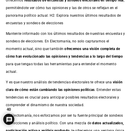
ofrecemos
resultados de
encuestas
y sondeos electorales en tiempo real
,
permitiéndote ver cómo tus opiniones y las de otros se reflejan en el
panorama político actual. H2: Explora nuestros últimos resultados de
encuestas y sondeos de elecciones
Mantente informado con los últimos resultados de nuestras
encuestas
y
sondeos de elecciones. En Electomania, no solo capturamos el
momento actual, sino que también
ofrecemos una visión completa de
cómo han evolucionado las opiniones y tendencias a lo largo del tiempo
para que tengas todas las herramientas para entender el momento
actual.
Y es que nuestro análisis de tendencias electorales te ofrece una
visión
clara de cómo están cambiando las opiniones políticas
. Entender estas
tendencias es crucial para anticipar posibles resultados electorales y
comprender el dinamismo de nuestra sociedad.
40
En Electomanía, nos esforzamos por ser tu fuente principal de sondeos
de elecciones y análisis político. Con una mezcla de
datos actualizados,
participación activa y análisis profundo
, te ofrecemos una ventana única