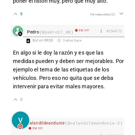
poner el listón muy, pero que muy alto.
9
Ver respuestas
(2)
EM Off
#2564772
Pedro
(@pedro17_88)
Bot en RRSS
3 años hace
En algo si le doy la razón y es que las
medidas pueden y deben ser mejorables. Por
ejemplo el tema de las etiquetas de los
vehículos. Pero eso no quita que se deba
intervenir para evitar males mayores.
0
valandildeandunie
(@valandildeandunie-2)
EM Off