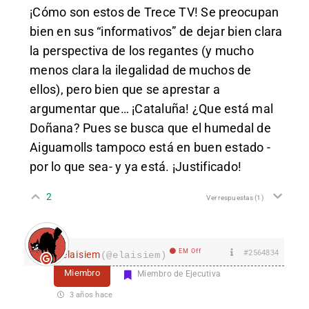
¡Cómo son estos de Trece TV! Se preocupan
bien en sus “informativos” de dejar bien clara
la perspectiva de los regantes (y mucho
menos clara la ilegalidad de muchos de
ellos), pero bien que se aprestar a
argumentar que… ¡Cataluña! ¿Que está mal
Doñana? Pues se busca que el humedal de
Aiguamolls tampoco está en buen estado -
por lo que sea- y ya está. ¡Justificado!
2
Ver respuestas
(1)
EM Off
#2564834
elaisiem
(@elaisiem)
Miembro
Miembro de Ejecutiva
3 años hace