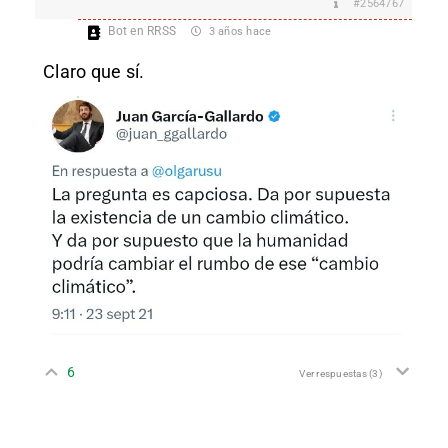
#2564767
Bot en RRSS
3 años hace
Claro que sí.
6
Ver respuestas
(3)