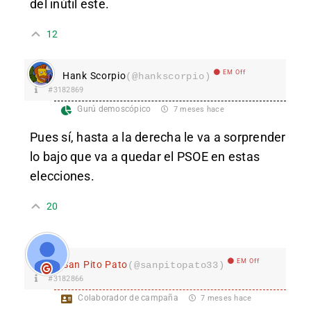
del inútil este.
12
EM Off
Hank Scorpio
(@hankscorpio)
#3182869
Gurú demoscópico
7 meses hace
Pues sí, hasta a la derecha le va a sorprender
lo bajo que va a quedar el PSOE en estas
elecciones.
20
EM Off
San Pito Pato
(@sanpitopato33)
#3182866
Colaborador de campaña
7 meses hace