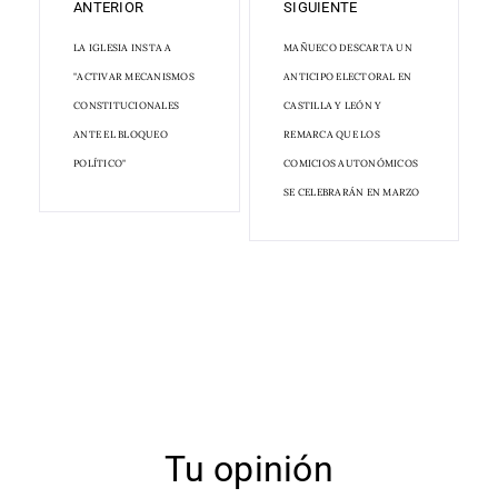
ANTERIOR
SIGUIENTE
LA IGLESIA INSTA A
MAÑUECO DESCARTA UN
"ACTIVAR MECANISMOS
ANTICIPO ELECTORAL EN
CONSTITUCIONALES
CASTILLA Y LEÓN Y
ANTE EL BLOQUEO
REMARCA QUE LOS
POLÍTICO"
COMICIOS AUTONÓMICOS
SE CELEBRARÁN EN MARZO
Tu opinión