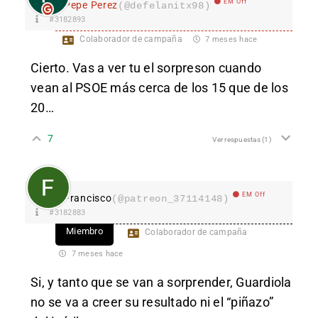
EM Off
Pepe Perez
(@defelanitx98)
#3182893
Colaborador de campaña
7 meses hace
Cierto. Vas a ver tu el sorpreson cuando
vean al PSOE más cerca de los 15 que de los
20…
7
Ver respuestas
(1)
EM Off
Francisco
(@patreon_37114148)
#3182883
Miembro
Colaborador de campaña
7 meses hace
Si, y tanto que se van a sorprender, Guardiola
no se va a creer su resultado ni el “piñazo”