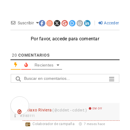
Suscribir
Acceder
Por favor, accede para comentar
20
COMENTARIOS
Recientes
EM Off
Riaxo Riviera
(@cddmt-cddmt)
#3183111
Colaborador de campaña
7 meses hace