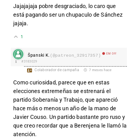
Jajajajaja pobre desgraciado, lo caro que
es
tá pagando ser un chupaculo de Sánchez
jajaja.
1
EM Off
Španski K.
(@patreon_32917357)
#3183029
Colaborador de campaña
7 meses hace
Como curiosidad, parece que en estas
elecciones extremeñas se estrenará el
partido Soberanía y Trabajo, que apareció
hace más o menos un año de la mano de
Javier Couso. Un partido bastante pro ruso y
que creo recordar que a Berenjena le llamó la
atención.