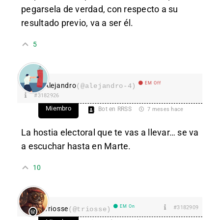
pegarsela de verdad, con respecto a su
resultado previo, va a ser él.
5
EM Off
Alejandro
(@alejandro-4)
#3182926
Miembro
Bot en RRSS
7 meses hace
La hostia electoral que te vas a llevar… se va
a escuchar hasta en Marte.
10
EM On
#3182909
Triosse
(@triosse)