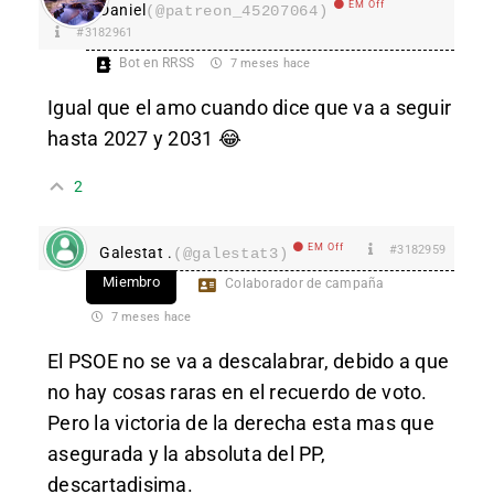
EM Off
Daniel
(@patreon_45207064)
#3182961
Bot en RRSS
7 meses hace
Igual que el amo cuando dice que va a seguir
hasta 2027 y 2031 😂
2
EM Off
#3182959
Galestat .
(@galestat3)
Miembro
Colaborador de campaña
7 meses hace
El PSOE no se va a descalabrar, debido a que
no hay cosas raras en el recuerdo de voto.
Pero la victoria de la derecha esta mas que
asegurada y la absoluta del PP,
descartadisima.