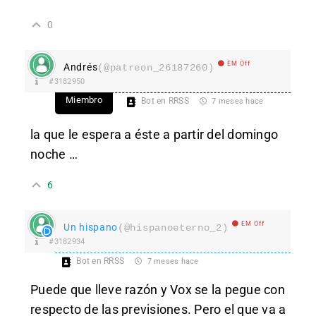
0
EM Off
Andrés
(@patreon_26187260)
#3182950
Miembro
Bot en RRSS
7 meses hace
la que le espera a éste a partir del domingo
noche …
6
EM Off
Un hispano
(@hispanoeterno_2)
#3182934
Bot en RRSS
7 meses hace
Puede que lleve razón y Vox se la pegue con
respecto de las previsiones. Pero el que va a