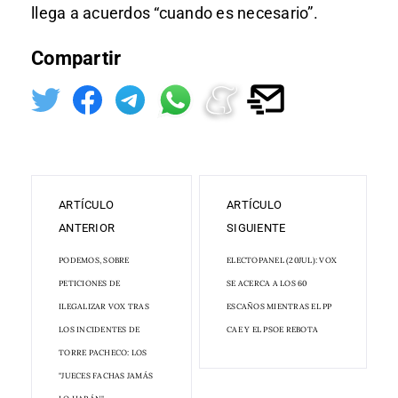
llega a acuerdos “cuando es necesario”.
Compartir
ARTÍCULO
ARTÍCULO
ANTERIOR
SIGUIENTE
PODEMOS, SOBRE
ELECTOPANEL (20JUL): VOX
PETICIONES DE
SE ACERCA A LOS 60
ILEGALIZAR VOX TRAS
ESCAÑOS MIENTRAS EL PP
LOS INCIDENTES DE
CAE Y EL PSOE REBOTA
TORRE PACHECO: LOS
"JUECES FACHAS JAMÁS