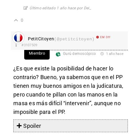
Último editado 1 año hace por Dei_
0
EM Off
PetitCitoyen
(@petitcitoyen)
#3107509
Miembro
Gurú demoscópico
1 año hace
¿Es que existe la posibilidad de hacer lo
contrario? Bueno, ya sabemos que en el PP
tienen muy buenos amigos en la judicatura,
pero cuando te pillan con las manos en la
masa es más difícil “intervenir”, aunque no
imposible para el PP.
Spoiler