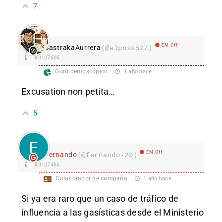
7
EM Off
SastrakaAurrera
(@elposs527)
#3107505
Gurú demoscópico
1 año hace
Excusation non petita…
5
EM Off
Fernando
(@fernando-29)
#3107485
Colaborador de campaña
1 año hace
Si ya era raro que un caso de tráfico de
influencia a las gasísticas desde el Ministerio