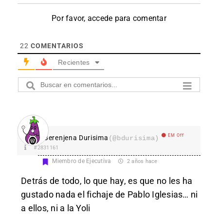
Por favor, accede para comentar
22
COMENTARIOS
Recientes
EM Off
Berenjena Durisima
(@bdurisima)
#2831161
Miembro de Ejecutiva
2 años hace
Detrás de todo, lo que hay, es que no les ha
gustado nada el fichaje de Pablo Iglesias… ni
a ellos, ni a la Yoli