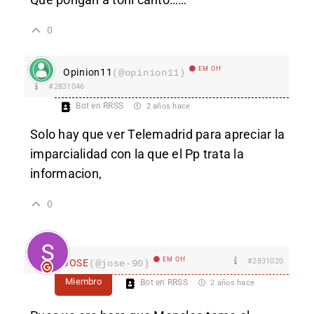
0
EM Off
Opinion11
(@opinion11)
#2831046
Bot en RRSS
2 años hace
Solo hay que ver Telemadrid para apreciar la
imparcialidad con la que el Pp trata la
informacion,
0
EM Off
#2831020
JOSE
(@jose-90)
Miembro
Bot en RRSS
2 años hace