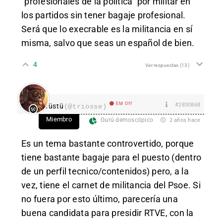
“profesionales de la política” por militar en
los partidos sin tener bagaje profesional.
Será que lo execrable es la militancia en sí
misma, salvo que seas un español de bien.
4
Ver respuestas
(13)
EM Off
#2830868
Tüstü
(@triosse)
Miembro
Gurú demoscópico
2 años hace
Es un tema bastante controvertido, porque
tiene bastante bagaje para el puesto (dentro
de un perfil tecnico/contenidos) pero, a la
vez, tiene el carnet de militancia del Psoe. Si
no fuera por esto último, parecería una
buena candidata para presidir RTVE, con la