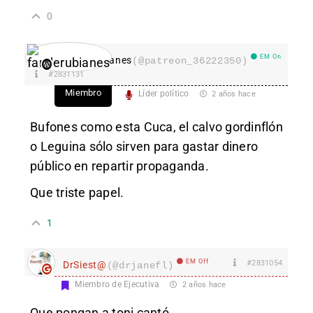
0
EM On
fanderubianes
(@patreon_36222350)
#2831131
Miembro
Líder político
2 años hace
Bufones como esta Cuca, el calvo gordinflón
o Leguina sólo sirven para gastar dinero
público en repartir propaganda.
Que triste papel.
1
EM Off
#2831054
DrSiest@
(@drjanefl)
Miembro de Ejecutiva
2 años hace
Que pongan a toni cantó……