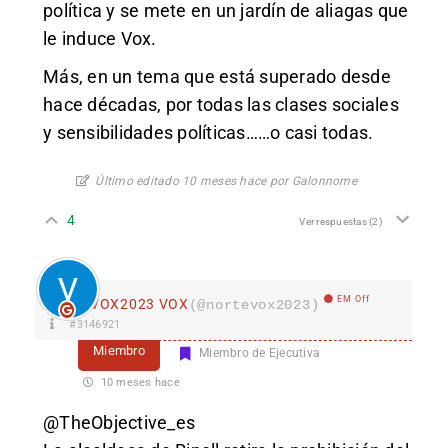
política y se mete en un jardín de aliagas que
le induce Vox.
Más, en un tema que está superado desde
hace décadas, por todas las clases sociales
y sensibilidades políticas……o casi todas.
Último editado 10 meses hace por Galonnome
4
Ver respuestas
(2)
EM Off
VOX2023 VOX
(@nortevox2023)
#3146921
Miembro
Miembro de Ejecutiva
10 meses hace
@TheObjective_es