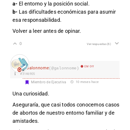
a-
El entorno y la posición social.
b-
Las dificultades económicas para asumir
esa responsabilidad.
Volver a leer antes de opinar.
0
Ver respuestas
(6)
EM Off
Galonnome
(@galonnome)
#3146905
Miembro de Ejecutiva
10 meses hace
Una curiosidad.
Aseguraría, que casi todos conocemos casos
de abortos de nuestro entorno familiar y de
amistades.