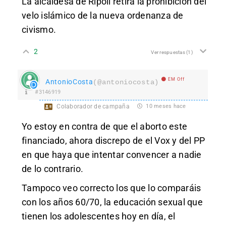
La alcaldesa de Ripoll retira la prohibición del
velo islámico de la nueva ordenanza de
civismo.
2
Ver respuestas
(1)
EM Off
AntonioCosta
(@antoniocosta)
#3146919
Colaborador de campaña
10 meses hace
Yo estoy en contra de que el aborto este
financiado, ahora discrepo de el Vox y del PP
en que haya que intentar convencer a nadie
de lo contrario.
Tampoco veo correcto los que lo comparáis
con los años 60/70, la educación sexual que
tienen los adolescentes hoy en día, el