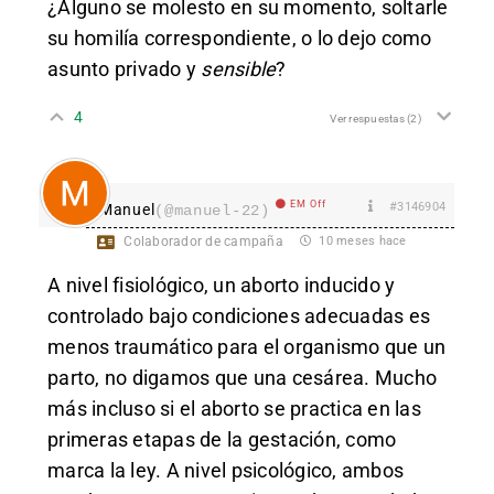
¿Alguno se molesto en su momento, soltarle
su homilía correspondiente, o lo dejo como
asunto privado y
sensible
?
4
Ver respuestas
(2)
EM Off
#3146904
Manuel
(@manuel-22)
Colaborador de campaña
10 meses hace
A nivel fisiológico, un aborto inducido y
controlado bajo condiciones adecuadas es
menos traumático para el organismo que un
parto, no digamos que una cesárea. Mucho
más incluso si el aborto se practica en las
primeras etapas de la gestación, como
marca la ley. A nivel psicológico, ambos