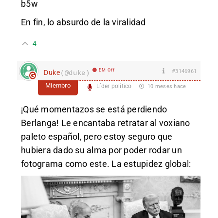
b5w
En fin, lo absurdo de la viralidad
4
EM Off
#3146961
Duke
(@duke)
Miembro
Líder político
10 meses hace
¡Qué momentazos se está perdiendo
Berlanga! Le encantaba retratar al voxiano
paleto español, pero estoy seguro que
hubiera dado su alma por poder rodar un
fotograma como este. La estupidez global: