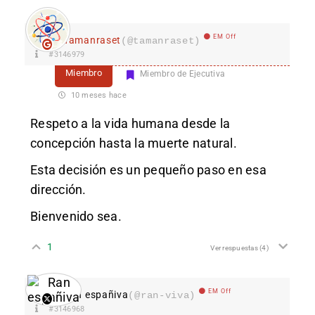
EM Off
Tamanraset
(@tamanraset)
#3146979
Miembro
Miembro de Ejecutiva
10 meses hace
Respeto a la vida humana desde la
concepción hasta la muerte natural.
Esta decisión es un pequeño paso en esa
dirección.
Bienvenido sea.
1
Ver respuestas
(4)
EM Off
Ran españiva
(@ran-viva)
#3146968