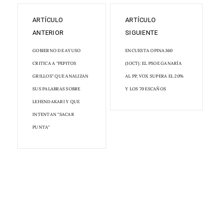
ARTÍCULO
ARTÍCULO
ANTERIOR
SIGUIENTE
GOBIERNO DE AYUSO
ENCUESTA OPINA360
CRITICA A "PEPITOS
(1OCT): EL PSOE GANARÍA
GRILLOS" QUE ANALIZAN
AL PP, VOX SUPERA EL 20%
SUS PALABRAS SOBRE
Y LOS 70 ESCAÑOS
LEHENDAKARI Y QUE
INTENTAN "SACAR
PUNTA"