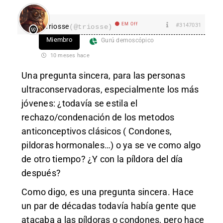
EM Off
#3147031
Triosse
(@triosse)
Miembro
Gurú demoscópico
10 meses hace
Una pregunta sincera, para las personas
ultraconservadoras, especialmente los más
jóvenes: ¿todavía se estila el
rechazo/condenación de los metodos
anticonceptivos clásicos ( Condones,
pildoras hormonales…) o ya se ve como algo
de otro tiempo? ¿Y con la píldora del día
después?
Como digo, es una pregunta sincera. Hace
un par de décadas todavía había gente que
atacaba a las píldoras o condones, pero hace