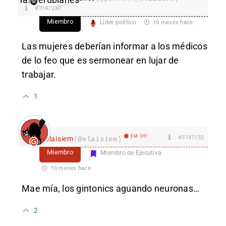
#3147230
Miembro
Líder político
10 meses hace
Las mujeres deberían informar a los médicos
de lo feo que es sermonear en lujar de
trabajar.
1
EM Off
#3147132
elaisiem
(@elaisiem)
Miembro
Miembro de Ejecutiva
10 meses hace
Mae mía, los gintonics aguando neuronas…
2