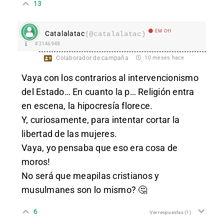
13
EM Off
Catalalatac
(@catalalatac)
#3146948
Colaborador de campaña
10 meses hace
Vaya con los contrarios al intervencionismo
del Estado… En cuanto la p… Religión entra
en escena, la hipocresía florece.
Y, curiosamente, para intentar cortar la
libertad de las mujeres.
Vaya, yo pensaba que eso era cosa de
moros!
No será que meapilas cristianos y
musulmanes son lo mismo? 🤔
6
Ver respuestas
(1)