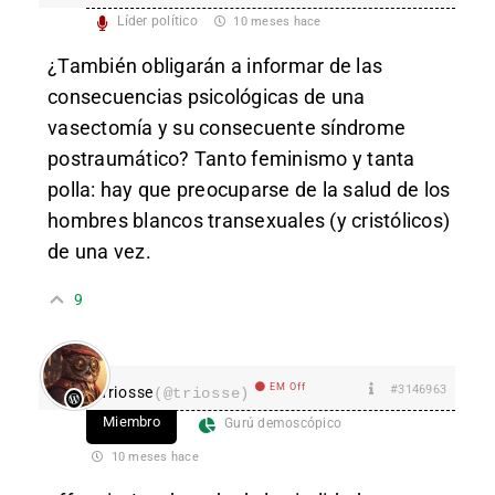
Líder político
10 meses hace
¿También obligarán a informar de las
consecuencias psicológicas de una
vasectomía y su consecuente síndrome
postraumático? Tanto feminismo y tanta
polla: hay que preocuparse de la salud de los
hombres blancos transexuales (y cristólicos)
de una vez.
9
EM Off
#3146963
Triosse
(@triosse)
Miembro
Gurú demoscópico
10 meses hace