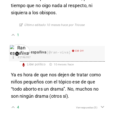
tiempo que no oigo nada al respecto, ni
siquiera a los obispos.
Último editado 10 meses hace por Triosse
1
EM Off
Ran españiva
(@ran-viva)
#3146997
Líder político
10 meses hace
Ya es hora de que nos dejen de tratar como
niños pequeños con el tópico ese de que
“todo aborto es un drama”. No, muchos no
son ningún drama (otros sí).
4
Ver respuestas
(5)