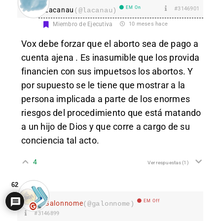
EM On
#3146901
Lacanau
(@lacanau)
Miembro de Ejecutiva
10 meses hace
Vox debe forzar que el aborto sea de pago a
cuenta ajena . Es inasumible que los provida
financien con sus impuetsos los abortos. Y
por supuesto se le tiene que mostrar a la
persona implicada a parte de los enormes
riesgos del procedimiento que está matando
a un hijo de Dios y que corre a cargo de su
conciencia tal acto.
4
Ver respuestas
(1)
62
EM Off
Galonnome
(@galonnome)
#3146899