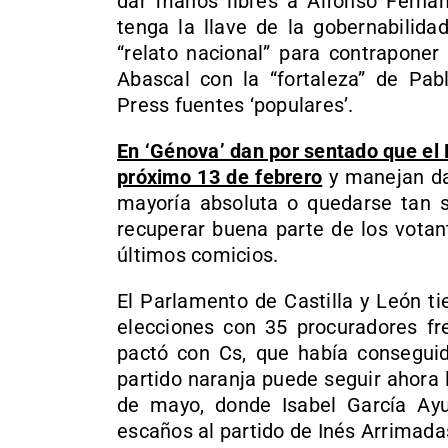
dar manos libres a Alfonso Ferná
tenga la llave de la gobernabilida
“relato nacional” para contraponer
Abascal con la “fortaleza” de Pa
Press fuentes ‘populares’.
En ‘Génova’ dan por sentado que el P
próximo 13 de febrero
y manejan da
mayoría absoluta o quedarse tan s
recuperar buena parte de los votan
últimos comicios.
El Parlamento de Castilla y León t
elecciones con 35 procuradores fre
pactó con Cs, que había conseguid
partido naranja puede seguir ahora 
de mayo, donde Isabel García Ay
escaños al partido de Inés Arrimada