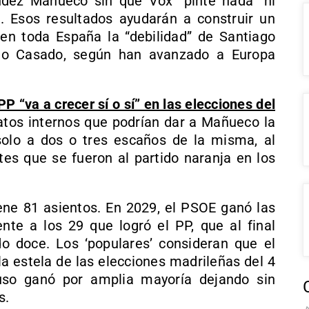
ndez Mañueco sin que Vox “pinte nada” ni
d. Esos resultados ayudarán a construir un
 en toda España la “debilidad” de Santiago
blo Casado, según han avanzado a Europa
P “va a crecer sí o sí” en las elecciones del
tos internos que podrían dar a Mañueco la
olo a dos o tres escaños de la misma, al
tes que se fueron al partido naranja en los
iene 81 asientos. En 2029, el PSOE ganó las
nte a los 29 que logró el PP, que al final
o doce. Los ‘populares’ consideran que el
la estela de las elecciones madrileñas del 4
uso ganó por amplia mayoría dejando sin
s.