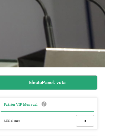
ElectoPanel: vota
Patrón VIP Mensual
3,5€ al mes
Ir