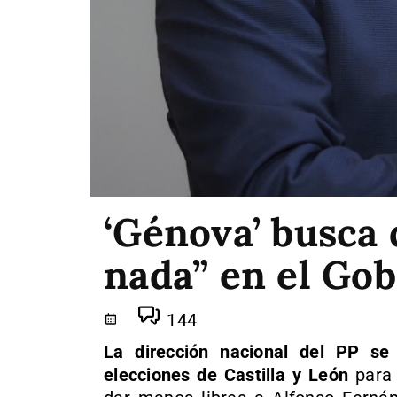
‘Génova’ busca 
nada” en el Go
144
La dirección nacional del PP se
elecciones de Castilla y León
para 