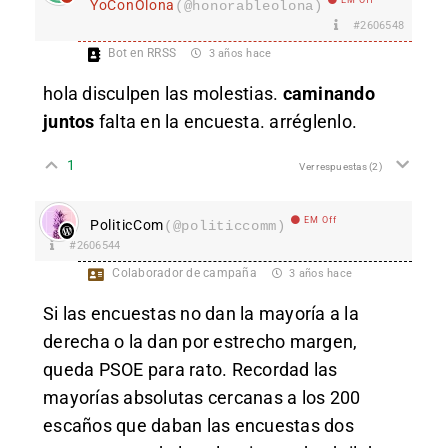
YoConOlona
(@honorableolona)
#2606548
Bot en RRSS
3 años hace
hola disculpen las molestias.
caminando
juntos
falta en la encuesta. arréglenlo.
1
Ver respuestas
(2)
EM Off
PoliticCom
(@politiccomm)
#2606544
Colaborador de campaña
3 años hace
Si las encuestas no dan la mayoría a la
derecha o la dan por estrecho margen,
queda PSOE para rato. Recordad las
mayorías absolutas cercanas a los 200
escaños que daban las encuestas dos