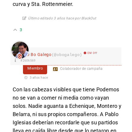
curva y Sta. Rottenmeier.
Último editado 3 años hace por BlackOut
3
EM Off
O Bo Galego
(@obogalego)
#2606569
Miembro
Colaborador de campaña
3 años hace
Con las cabezas visibles que tiene Podemos
no se van a comer ni media como vayan
solos. Nadie aguanta a Echenique, Montero y
Belarra, ni sus propios compañeros. A Pablo
Iglesias deberían recordarle que su partidos
lleva en caída libre desde que lo petaron en