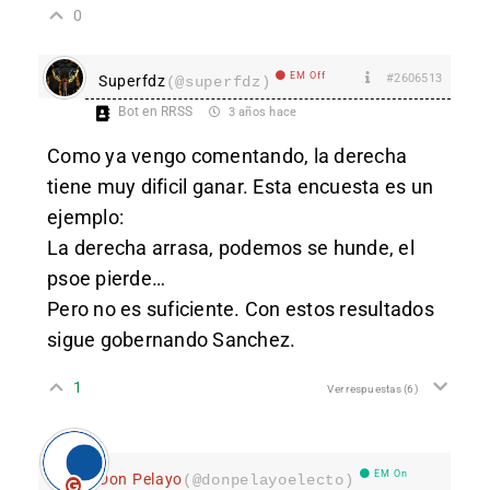
0
EM Off
#2606513
Superfdz
(@superfdz)
Bot en RRSS
3 años hace
Como ya vengo comentando, la derecha
tiene muy dificil ganar. Esta encuesta es un
ejemplo:
La derecha arrasa, podemos se hunde, el
psoe pierde…
Pero no es suficiente. Con estos resultados
sigue gobernando Sanchez.
1
Ver respuestas
(6)
EM On
Don Pelayo
(@donpelayoelecto)