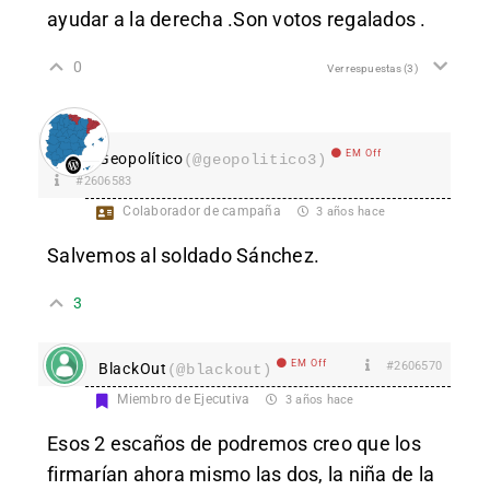
ayudar a la derecha .Son votos regalados .
0
Ver respuestas
(3)
EM Off
Geopolítico
(@geopolitico3)
#2606583
Colaborador de campaña
3 años hace
Salvemos al soldado Sánchez.
3
EM Off
#2606570
BlackOut
(@blackout)
Miembro de Ejecutiva
3 años hace
Esos 2 escaños de podremos creo que los
firmarían ahora mismo las dos, la niña de la