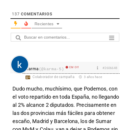
137
COMENTARIOS
Recientes
EM Off
#2606648
karma
(@karma-5)
Colaborador de campaña
3 años hace
Dudo mucho, muchísimo, que Podemos, con
el voto repartido en toda España, no llegando
al 2% alcance 2 diputados. Precisamente en
las dos provincias más fáciles para obtener
escaño, Madrid y Barcelona, los de Sumar
con MyM y Colau, van a dejar a Podemos sin