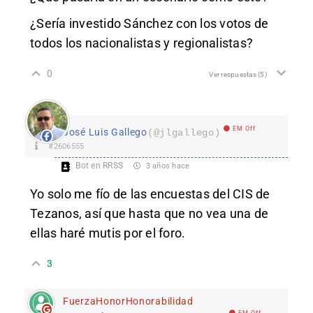
¿Sería investido Sánchez con los votos de
todos los nacionalistas y regionalistas?
0
Ver respuestas
(5)
EM Off
José Luis Gallego
(@jlgallego)
#2606555
Bot en RRSS
3 años hace
Yo solo me fío de las encuestas del CIS de
Tezanos, así que hasta que no vea una de
ellas haré mutis por el foro.
3
FuerzaHonorHonorabilidad
EM Off