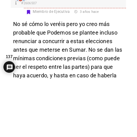
#2606507
Miembro de Ejecutiva
3 años hace
No sé cómo lo veréis pero yo creo más
probable que Podemos se plantee incluso
renunciar a concurrir a estas elecciones
antes que meterse en Sumar. No se dan las
137
mínimas condiciones previas (como puede
ser el respeto entre las partes) para que
haya acuerdo, y hasta en caso de haberla
podría saltar por los aires en apenas unos
pocos días. Hay desencuentros que llegan al
odio intenso entre algunos egos de ese
espacio.
Esa opción de retirada de los del núcleo duro
de Iglesias les permitiría empezar de cero en