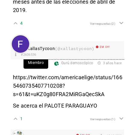
meses antes de las elecciones de abril de
2019.
4
Ver respuestas
(2)
EM Off
XallasTycoon
(@xallastycoon)
#2606536
Miembro
Gurú demoscópico
3 años hace
https://twitter.com/americaelige/status/166
5460735407710208?
s=61&t=uKZ0g80FRA2MiRGaQecSkA
Se acerca el PALOTE PARAGUAYO
1
Ver respuestas
(1)