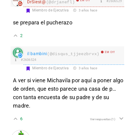
EM Off
#2606529
DrSiest@
(@drjanefl)
Miembro de Ejecutiva
3 años hace
se prepara el pucherazo
2
EM Off
il bambini
(@disqus_tjjeezbrvx)
#2606524
Miembro de Ejecutiva
3 años hace
A ver si viene Michavila por aquí a poner algo
de orden, que esto parece una casa de p…
con tanta encuesta de su padre y de su
madre.
6
Ver respuestas
(1)