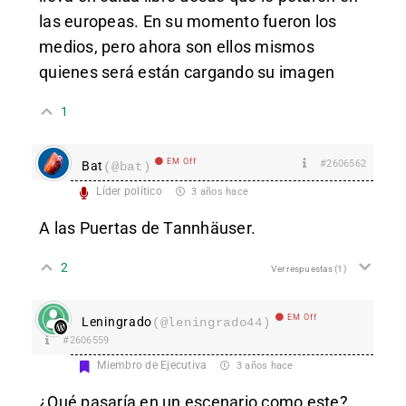
las europeas. En su momento fueron los
medios, pero ahora son ellos mismos
quienes será están cargando su imagen
1
EM Off
#2606562
Bat
(@bat)
Líder político
3 años hace
A las Puertas de Tannhäuser.
2
Ver respuestas
(1)
EM Off
Leningrado
(@leningrado44)
#2606559
Miembro de Ejecutiva
3 años hace
¿Qué pasaría en un escenario como este?