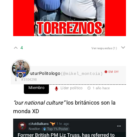
4
Ver respuestas
(1)
EM Off
FuturPolitologo
(@mikel_montoia)
#3104298
Miembro
Líder político
1 año hace
“our national culture”
los británicos son la
monda XD