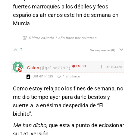
fuertes marroquíes a los débiles y feos
españoles africanos este fin de semana en
Murcia.
Último editado 1 año hace por celtarraa
2
Ver respuestas
(8)
EM Off
#3104320
Galon
(@galon7717)
Bot en RRSS
1 año hace
Como estoy relajado los fines de semana, no
me dio tiempo ayer para darle besitos y
suerte a la enésima despedida de “El
bichito”.
Me han dicho
, que esta a punto de eclosionar
su 151 versión.