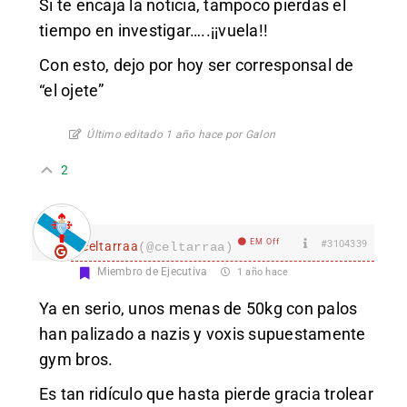
Si te encaja la noticia, tampoco pierdas el
tiempo en investigar…..¡¡vuela!!
Con esto, dejo por hoy ser corresponsal de
“el ojete”
Último editado 1 año hace por Galon
2
EM Off
#3104339
celtarraa
(@celtarraa)
Miembro de Ejecutiva
1 año hace
Ya en serio, unos menas de 50kg con palos
han palizado a nazis y voxis supuestamente
gym bros.
Es tan ridículo que hasta pierde gracia trolear