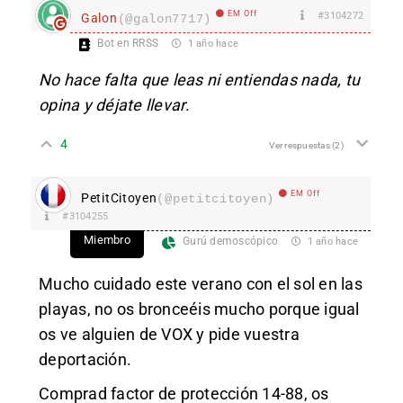
EM Off
#3104272
Galon
(@galon7717)
Bot en RRSS
1 año hace
No hace falta que leas ni entiendas nada, tu
opina y déjate llevar
.
4
Ver respuestas
(2)
EM Off
PetitCitoyen
(@petitcitoyen)
#3104255
Miembro
Gurú demoscópico
1 año hace
Mucho cuidado este verano con el sol en las
playas, no os bronceéis mucho porque igual
os ve alguien de VOX y pide vuestra
deportación.
Comprad factor de protección 14-88, os