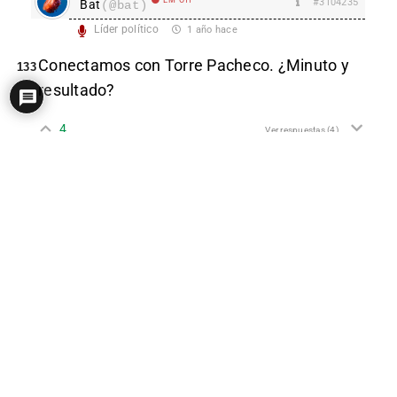
#3104235
Bat
(@bat)
Líder político
1 año hace
Conectamos con Torre Pacheco. ¿Minuto y
133
resultado?
4
Ver respuestas
(4)
EM Off
Hank Scorpio
(@hankscorpio)
#3104227
Gurú demoscópico
1 año hace
La fontanera del PSOE presumió de “tener
acceso al ‘número uno’ del Gobierno” en una
nueva reunión secreta con el comandante
del ‘caso Koldo’
Leire Díez ofreció a Rubén Villaba ascender a
cambio de información para dañar a policías