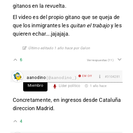
gitanos en la revuelta.
El video es del propio gitano que se queja de
que los inmigrantes les
quitan el trabajo
y les
quieren echar….jajajaja.
Último editado 1 año hace por Galon
6
Ver respuestas
(11)
EM Off
#3104281
aanodino
(@aanodino_)
Miembro
Líder político
1 año hace
Concretamente, en ingresos desde Cataluña
direccion Madrid.
4