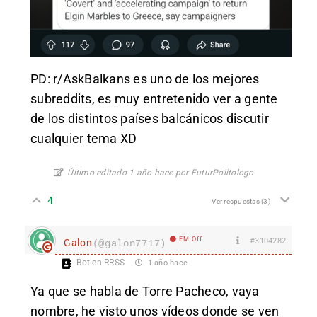
PD: r/AskBalkans es uno de los mejores
subreddits, es muy entretenido ver a gente
de los distintos países balcánicos discutir
cualquier tema XD
Último editado 1 año hace por FuturPolitologo
4
Ver respuestas
(3)
EM Off
#3104282
Galon
(@galon7717)
Bot en RRSS
1 año hace
Ya que se habla de Torre Pacheco, vaya
nombre, he visto unos vídeos donde se ven