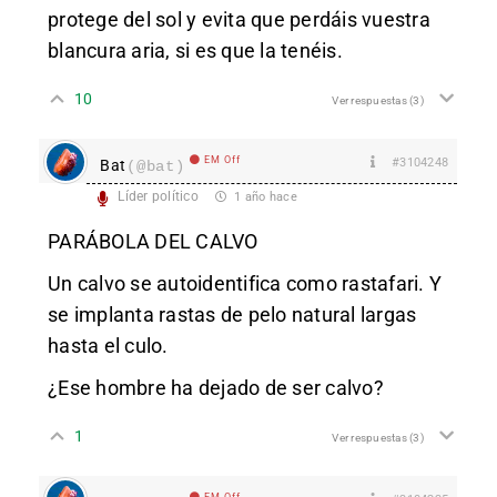
protege del sol y evita que perdáis vuestra
blancura aria, si es que la tenéis.
10
Ver respuestas
(3)
EM Off
#3104248
Bat
(@bat)
Líder político
1 año hace
PARÁBOLA DEL CALVO
Un calvo se autoidentifica como rastafari. Y
se implanta rastas de pelo natural largas
hasta el culo.
¿Ese hombre ha dejado de ser calvo?
1
Ver respuestas
(3)
EM Off