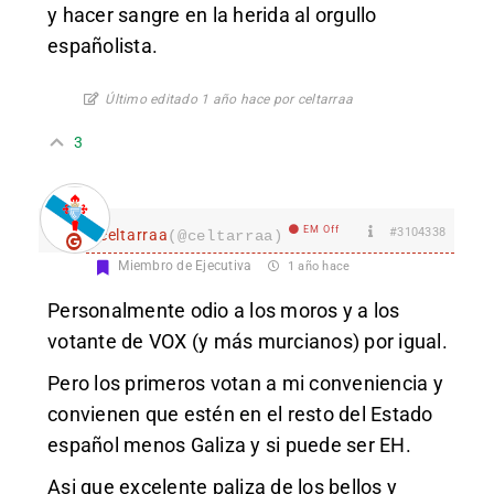
y hacer sangre en la herida al orgullo
españolista.
Último editado 1 año hace por celtarraa
3
EM Off
#3104338
celtarraa
(@celtarraa)
Miembro de Ejecutiva
1 año hace
Personalmente odio a los moros y a los
votante de VOX (y más murcianos) por igual.
Pero los primeros votan a mi conveniencia y
convienen que estén en el resto del Estado
español menos Galiza y si puede ser EH.
Asi que excelente paliza de los bellos y