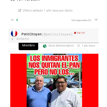
Último editado 1 año hace por Galon
4
Ver respuestas
(5)
EM Off
PetitCitoyen
(@petitcitoyen)
#3104314
Miembro
Gurú demoscópico
1 año hace