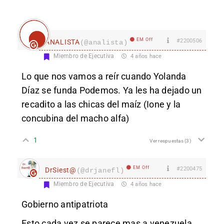
EM Off
#2200506
ANALISTA
(@analista)
Miembro de Ejecutiva
4 años hace
Lo que nos vamos a reír cuando Yolanda
Díaz se funda Podemos. Ya les ha dejado un
recadito a las chicas del maíz (Ione y la
concubina del macho alfa)
1
Ver respuestas
(3)
EM Off
#2200475
DrSiest@
(@drjanefl)
Miembro de Ejecutiva
4 años hace
Gobierno antipatriota
Esto cada vez se parece mas a venezuela…..