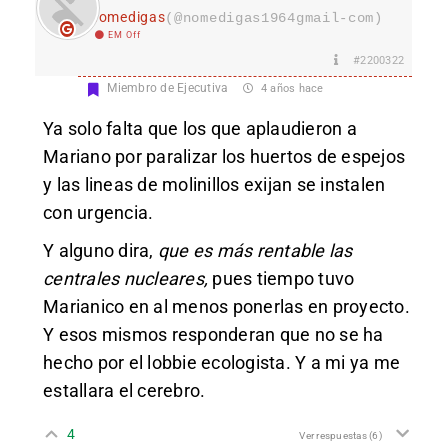
nomedigas
(@nomedigas1964gmail-com)
EM Off
#2200322
Miembro de Ejecutiva
4 años hace
Ya solo falta que los que aplaudieron a
Mariano por paralizar los huertos de espejos
y las lineas de molinillos exijan se instalen
con urgencia.
Y alguno dira,
que es más rentable las
centrales nucleares,
pues tiempo tuvo
Marianico en al menos ponerlas en proyecto.
Y esos mismos responderan que no se ha
hecho por el lobbie ecologista. Y a mi ya me
estallara el cerebro.
4
Ver respuestas
(6)