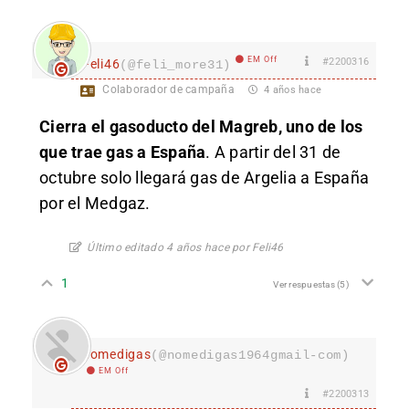
EM Off
#2200316
Feli46
(@feli_more31)
Colaborador de campaña
4 años hace
Cierra el gasoducto del Magreb, uno de los
que trae gas a España
. A partir del 31 de
octubre solo llegará gas de Argelia a España
por el Medgaz.
Último editado 4 años hace por Feli46
1
Ver respuestas
(5)
nomedigas
(@nomedigas1964gmail-com)
EM Off
#2200313