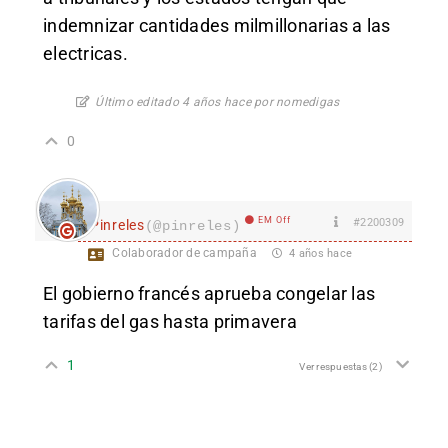
indemnizar cantidades milmillonarias a las
electricas.
Último editado 4 años hace por nomedigas
0
EM Off
#2200309
Pinreles
(@pinreles)
Colaborador de campaña
4 años hace
El gobierno francés aprueba congelar las
tarifas del gas hasta primavera
1
Ver respuestas
(2)