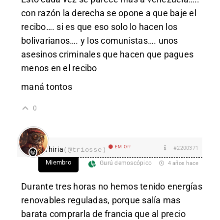
con razón la derecha se opone a que baje el
recibo…. si es que eso solo lo hacen los
bolivarianos…. y los comunistas…. unos
asesinos criminales que hacen que pagues
menos en el recibo
maná tontos
0
EM Off
#2200371
Thiria
(@triosse)
Miembro
Gurú demoscópico
4 años hace
Durante tres horas no hemos tenido energías
renovables reguladas, porque salía mas
barata comprarla de francia que al precio